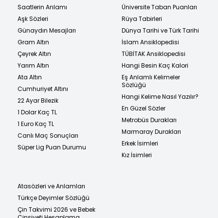
Saatlerin Anlamı
Üniversite Taban Puanları
Aşk Sözleri
Rüya Tabirleri
Günaydın Mesajları
Dünya Tarihi ve Türk Tarihi
Gram Altın
İslam Ansiklopedisi
Çeyrek Altın
TÜBİTAK Ansiklopedisi
Yarım Altın
Hangi Besin Kaç Kalori
Ata Altın
Eş Anlamlı Kelimeler
Sözlüğü
Cumhuriyet Altını
Hangi Kelime Nasıl Yazılır?
22 Ayar Bilezik
En Güzel Sözler
1 Dolar Kaç TL
Metrobüs Durakları
1 Euro Kaç TL
Marmaray Durakları
Canlı Maç Sonuçları
Erkek İsimleri
Süper Lig Puan Durumu
Kız İsimleri
Atasözleri ve Anlamları
Türkçe Deyimler Sözlüğü
Çin Takvimi 2026 ve Bebek
Cinsiyeti Hesaplama