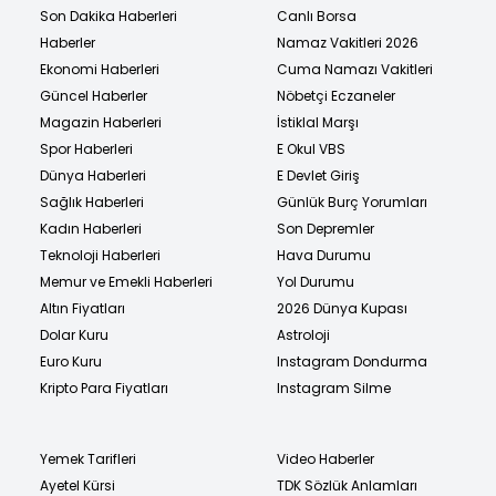
Son Dakika Haberleri
Canlı Borsa
Haberler
Namaz Vakitleri 2026
Ekonomi Haberleri
Cuma Namazı Vakitleri
Güncel Haberler
Nöbetçi Eczaneler
Magazin Haberleri
İstiklal Marşı
Spor Haberleri
E Okul VBS
Dünya Haberleri
E Devlet Giriş
Sağlık Haberleri
Günlük Burç Yorumları
Kadın Haberleri
Son Depremler
Teknoloji Haberleri
Hava Durumu
Memur ve Emekli Haberleri
Yol Durumu
Altın Fiyatları
2026 Dünya Kupası
Dolar Kuru
Astroloji
Euro Kuru
Instagram Dondurma
Kripto Para Fiyatları
Instagram Silme
Yemek Tarifleri
Video Haberler
Ayetel Kürsi
TDK Sözlük Anlamları