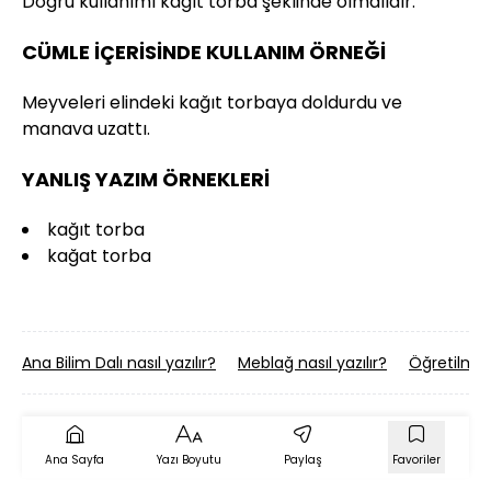
Doğru kullanımı kağıt torba şeklinde olmalıdır.
CÜMLE İÇERİSİNDE KULLANIM ÖRNEĞİ
Meyveleri elindeki kağıt torbaya doldurdu ve
manava uzattı.
YANLIŞ YAZIM ÖRNEKLERİ
kağıt torba
kağat torba
Ana Bilim Dalı nasıl yazılır?
Meblağ nasıl yazılır?
Öğretilme n
Ana Sayfa
Yazı Boyutu
Paylaş
Favoriler