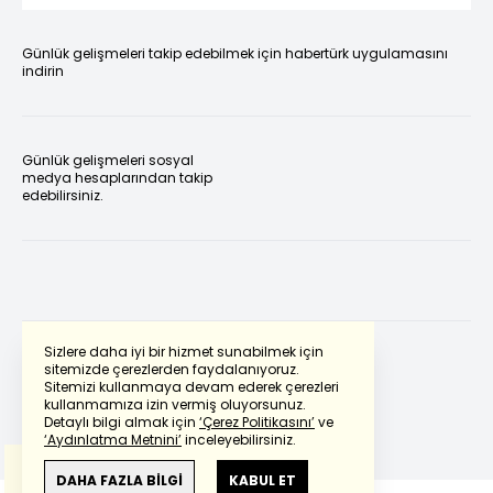
Günlük gelişmeleri takip edebilmek için habertürk uygulamasını
indirin
Günlük gelişmeleri sosyal
medya hesaplarından takip
edebilirsiniz.
Sizlere daha iyi bir hizmet sunabilmek için
sitemizde çerezlerden faydalanıyoruz.
Sitemizi kullanmaya devam ederek çerezleri
Powered by
Translate
kullanmamıza izin vermiş oluyorsunuz.
Detaylı bilgi almak için
‘Çerez Politikasını’
ve
‘Aydınlatma Metnini’
inceleyebilirsiniz.
Bu çeviride
Google Translete
kullanılmıştır.
Anlam ve çeviri hatalarından
haberturk.com
DAHA FAZLA BİLGİ
KABUL ET