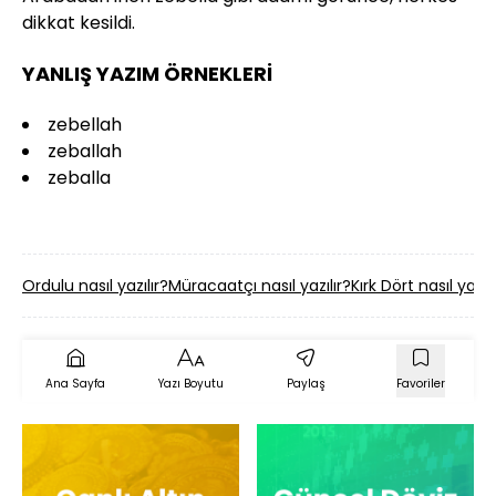
dikkat kesildi.
YANLIŞ YAZIM ÖRNEKLERİ
zebellah
zeballah
zeballa
Ordulu nasıl yazılır?
Müracaatçı nasıl yazılır?
Kırk Dört nasıl yazılı
Ana Sayfa
Yazı Boyutu
Paylaş
Favoriler