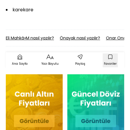
karekare
Eli Mahkã»M nasıl yazılır?
Önayak nasıl yazılır?
Onar Onar na
Ana Sayfa
Yazı Boyutu
Paylaş
Favoriler