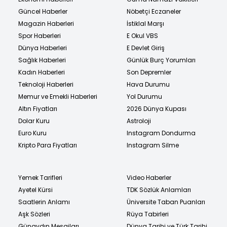
Güncel Haberler
Nöbetçi Eczaneler
Magazin Haberleri
İstiklal Marşı
Spor Haberleri
E Okul VBS
Dünya Haberleri
E Devlet Giriş
Sağlık Haberleri
Günlük Burç Yorumları
Kadın Haberleri
Son Depremler
Teknoloji Haberleri
Hava Durumu
Memur ve Emekli Haberleri
Yol Durumu
Altın Fiyatları
2026 Dünya Kupası
Dolar Kuru
Astroloji
Euro Kuru
Instagram Dondurma
Kripto Para Fiyatları
Instagram Silme
Yemek Tarifleri
Video Haberler
Ayetel Kürsi
TDK Sözlük Anlamları
Saatlerin Anlamı
Üniversite Taban Puanları
Aşk Sözleri
Rüya Tabirleri
Günaydın Mesajları
Dünya Tarihi ve Türk Tarihi