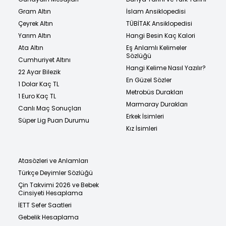
Gram Altın
İslam Ansiklopedisi
Çeyrek Altın
TÜBİTAK Ansiklopedisi
Yarım Altın
Hangi Besin Kaç Kalori
Ata Altın
Eş Anlamlı Kelimeler
Sözlüğü
Cumhuriyet Altını
Hangi Kelime Nasıl Yazılır?
22 Ayar Bilezik
En Güzel Sözler
1 Dolar Kaç TL
Metrobüs Durakları
1 Euro Kaç TL
Marmaray Durakları
Canlı Maç Sonuçları
Erkek İsimleri
Süper Lig Puan Durumu
Kız İsimleri
Atasözleri ve Anlamları
Türkçe Deyimler Sözlüğü
Çin Takvimi 2026 ve Bebek
Cinsiyeti Hesaplama
İETT Sefer Saatleri
Gebelik Hesaplama