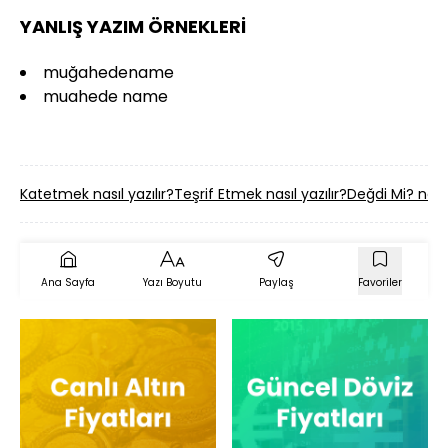
YANLIŞ YAZIM ÖRNEKLERİ
muğahedename
muahede name
Katetmek nasıl yazılır?
Teşrif Etmek nasıl yazılır?
Değdi Mi? nasıl
Ana Sayfa
Yazı Boyutu
Paylaş
Favoriler