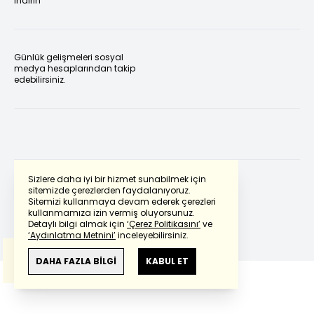
indirin
Günlük gelişmeleri sosyal
medya hesaplarından takip
edebilirsiniz.
Sizlere daha iyi bir hizmet sunabilmek için
sitemizde çerezlerden faydalanıyoruz.
Sitemizi kullanmaya devam ederek çerezleri
Powered by
Translate
kullanmamıza izin vermiş oluyorsunuz.
Detaylı bilgi almak için
‘Çerez Politikasını’
ve
‘Aydınlatma Metnini’
inceleyebilirsiniz.
Bu çeviride
Google Translete
kullanılmıştır.
Anlam ve çeviri hatalarından
haberturk.com
DAHA FAZLA BİLGİ
KABUL ET
sorumlu değildir.