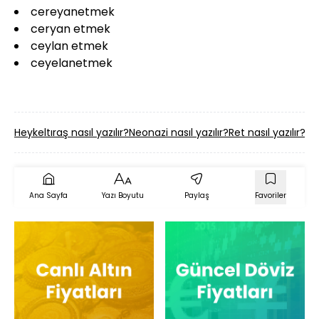
cereyanetmek
ceryan etmek
ceylan etmek
ceyelanetmek
Heykeltıraş nasıl yazılır?
Neonazi nasıl yazılır?
Ret nasıl yazılır?
Or
Ana Sayfa
Yazı Boyutu
Paylaş
Favoriler