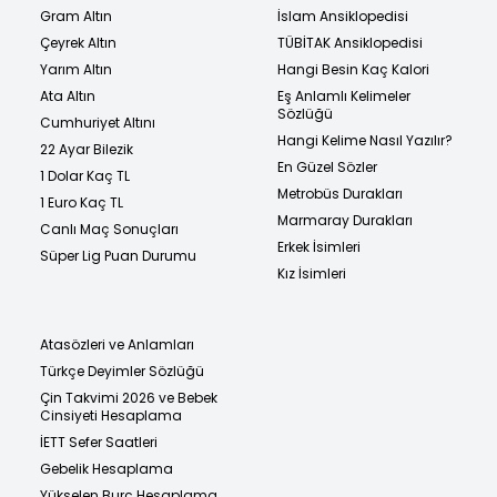
Gram Altın
İslam Ansiklopedisi
Çeyrek Altın
TÜBİTAK Ansiklopedisi
Yarım Altın
Hangi Besin Kaç Kalori
Ata Altın
Eş Anlamlı Kelimeler
Sözlüğü
Cumhuriyet Altını
Hangi Kelime Nasıl Yazılır?
22 Ayar Bilezik
En Güzel Sözler
1 Dolar Kaç TL
Metrobüs Durakları
1 Euro Kaç TL
Marmaray Durakları
Canlı Maç Sonuçları
Erkek İsimleri
Süper Lig Puan Durumu
Kız İsimleri
Atasözleri ve Anlamları
Türkçe Deyimler Sözlüğü
Çin Takvimi 2026 ve Bebek
Cinsiyeti Hesaplama
İETT Sefer Saatleri
Gebelik Hesaplama
Yükselen Burç Hesaplama