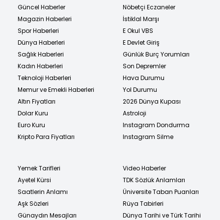
Güncel Haberler
Nöbetçi Eczaneler
Magazin Haberleri
İstiklal Marşı
Spor Haberleri
E Okul VBS
Dünya Haberleri
E Devlet Giriş
Sağlık Haberleri
Günlük Burç Yorumları
Kadın Haberleri
Son Depremler
Teknoloji Haberleri
Hava Durumu
Memur ve Emekli Haberleri
Yol Durumu
Altın Fiyatları
2026 Dünya Kupası
Dolar Kuru
Astroloji
Euro Kuru
Instagram Dondurma
Kripto Para Fiyatları
Instagram Silme
Yemek Tarifleri
Video Haberler
Ayetel Kürsi
TDK Sözlük Anlamları
Saatlerin Anlamı
Üniversite Taban Puanları
Aşk Sözleri
Rüya Tabirleri
Günaydın Mesajları
Dünya Tarihi ve Türk Tarihi