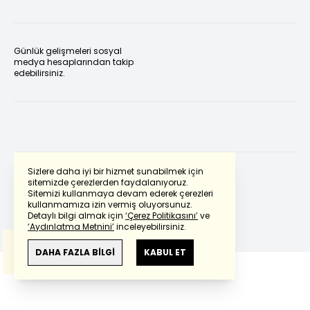
Günlük gelişmeleri sosyal
medya hesaplarından takip
edebilirsiniz.
Sizlere daha iyi bir hizmet sunabilmek için
sitemizde çerezlerden faydalanıyoruz.
Sitemizi kullanmaya devam ederek çerezleri
Powered by
Translate
kullanmamıza izin vermiş oluyorsunuz.
Detaylı bilgi almak için
‘Çerez Politikasını’
ve
‘Aydınlatma Metnini’
inceleyebilirsiniz.
Bu çeviride
Google Translete
kullanılmıştır.
Anlam ve çeviri hatalarından
haberturk.com
DAHA FAZLA BİLGİ
KABUL ET
sorumlu değildir.