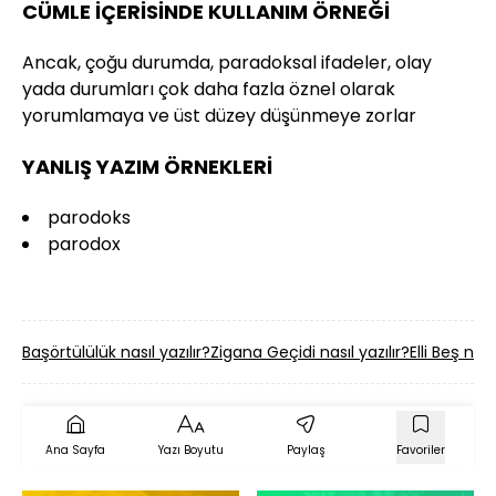
CÜMLE İÇERİSİNDE KULLANIM ÖRNEĞİ
Ancak, çoğu durumda, paradoksal ifadeler, olay
yada durumları çok daha fazla öznel olarak
yorumlamaya ve üst düzey düşünmeye zorlar
YANLIŞ YAZIM ÖRNEKLERİ
parodoks
parodox
Başörtülülük nasıl yazılır?
Zigana Geçidi nasıl yazılır?
Elli Beş nası
Ana Sayfa
Yazı Boyutu
Paylaş
Favoriler