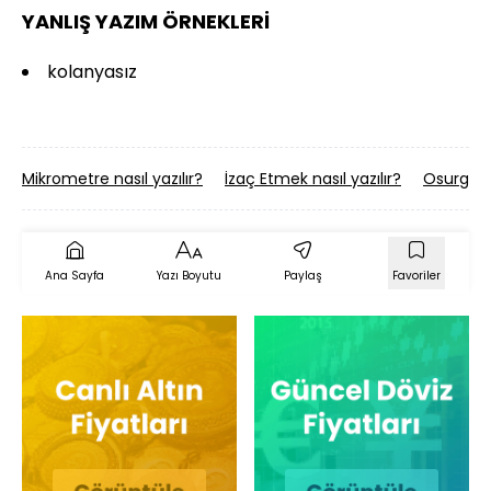
YANLIŞ YAZIM ÖRNEKLERİ
kolanyasız
Mikrometre nasıl yazılır?
İzaç Etmek nasıl yazılır?
Osurgan n
Ana Sayfa
Yazı Boyutu
Paylaş
Favoriler