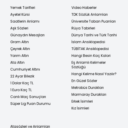
Yemek Tarifleri
Video Haberler
Ayetel Kürsi
TDK Sözlük Anlamları
Saatlerin Anlamı
Üniversite Taban Puanları
Aşk Sözleri
Rüya Tabirleri
Günaydın Mesajları
Dünya Tarihi ve Türk Tarihi
Gram Altın
İslam Ansiklopedisi
Çeyrek Altın
TÜBİTAK Ansiklopedisi
Yarım Altın
Hangi Besin Kaç Kalori
Ata Altın
Eş Anlamlı Kelimeler
Sözlüğü
Cumhuriyet Altını
Hangi Kelime Nasıl Yazılır?
22 Ayar Bilezik
En Güzel Sözler
1 Dolar Kaç TL
Metrobüs Durakları
1 Euro Kaç TL
Marmaray Durakları
Canlı Maç Sonuçları
Erkek İsimleri
Süper Lig Puan Durumu
Kız İsimleri
Atasözleri ve Anlamları