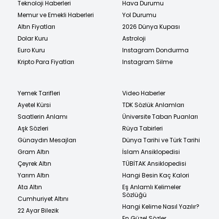
Teknoloji Haberleri
Hava Durumu
Memur ve Emekli Haberleri
Yol Durumu
Altın Fiyatları
2026 Dünya Kupası
Dolar Kuru
Astroloji
Euro Kuru
Instagram Dondurma
Kripto Para Fiyatları
Instagram Silme
Yemek Tarifleri
Video Haberler
Ayetel Kürsi
TDK Sözlük Anlamları
Saatlerin Anlamı
Üniversite Taban Puanları
Aşk Sözleri
Rüya Tabirleri
Günaydın Mesajları
Dünya Tarihi ve Türk Tarihi
Gram Altın
İslam Ansiklopedisi
Çeyrek Altın
TÜBİTAK Ansiklopedisi
Yarım Altın
Hangi Besin Kaç Kalori
Ata Altın
Eş Anlamlı Kelimeler
Sözlüğü
Cumhuriyet Altını
Hangi Kelime Nasıl Yazılır?
22 Ayar Bilezik
En Güzel Sözler