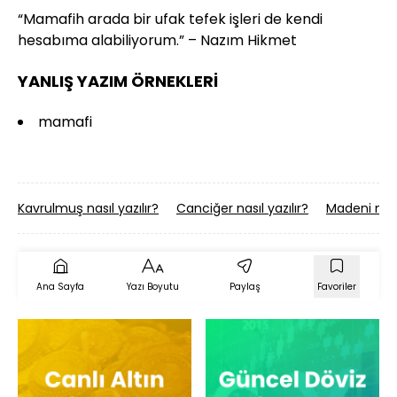
“Mamafih arada bir ufak tefek işleri de kendi
hesabıma alabiliyorum.” – Nazım Hikmet
YANLIŞ YAZIM ÖRNEKLERİ
mamafi
Kavrulmuş nasıl yazılır?
Canciğer nasıl yazılır?
Madeni nasıl
Ana Sayfa
Yazı Boyutu
Paylaş
Favoriler