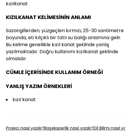
kızılkanat
KIZILKANAT KELİMESİNİN ANLAMI
Sazangillerden, yüzgeçleri kırmızı, 25-30 santimetre
boyunda, eti kılçıklı bir tatlı su balığı anlamına gelir.
Bu kelime genellikle kızıl kanat şeklinde yanlış
yazılmaktadır. Doğru kullanımı kızılkanat şeklinde
olmalıdır.
CÜMLE İÇERİSİNDE KULLANIM ÖRNEĞİ
YANLIŞ YAZIM ÖRNEKLERİ
kızıl kanat
Projeci nasıl yazılır?
Başeksperlik nasıl yazılır?
Dil Bilimi nasıl yazıl