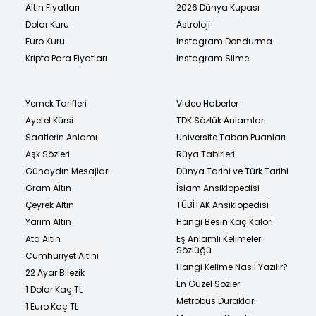
Altın Fiyatları
2026 Dünya Kupası
Dolar Kuru
Astroloji
Euro Kuru
Instagram Dondurma
Kripto Para Fiyatları
Instagram Silme
Yemek Tarifleri
Video Haberler
Ayetel Kürsi
TDK Sözlük Anlamları
Saatlerin Anlamı
Üniversite Taban Puanları
Aşk Sözleri
Rüya Tabirleri
Günaydın Mesajları
Dünya Tarihi ve Türk Tarihi
Gram Altın
İslam Ansiklopedisi
Çeyrek Altın
TÜBİTAK Ansiklopedisi
Yarım Altın
Hangi Besin Kaç Kalori
Ata Altın
Eş Anlamlı Kelimeler
Sözlüğü
Cumhuriyet Altını
Hangi Kelime Nasıl Yazılır?
22 Ayar Bilezik
En Güzel Sözler
1 Dolar Kaç TL
Metrobüs Durakları
1 Euro Kaç TL