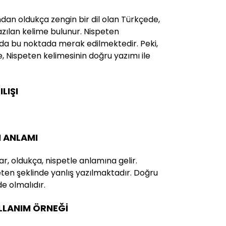
ndan oldukça zengin bir dil olan Türkçede,
yazılan kelime bulunur. Nispeten
 da bu noktada merak edilmektedir. Peki,
te, Nispeten kelimesinin doğru yazımı ile
LIŞI
N ANLAMI
r, oldukça, nispetle anlamına gelir.
eten şeklinde yanlış yazılmaktadır. Doğru
e olmalıdır.
ULLANIM ÖRNEĞİ