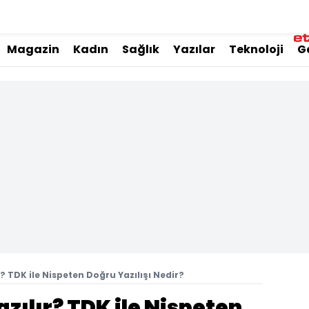
Magazin
Kadın
Sağlık
Yazılar
Teknoloji
G
r? TDK ile Nispeten Doğru Yazılışı Nedir?
zılır? TDK ile Nispeten