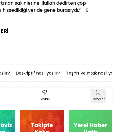
tman sakinlerine illallah dedirten çöp
hissedildiği yer de gene burasıydı.” – E.
ERİ
zılır?
Deskriptif nasıl yazılır?
Teşhis Ve İntak nasıl yazılır?
Ip
Paylaş
Favoriler