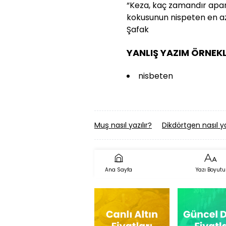
“Keza, kaç zamandır apar
kokusunun nispeten en az 
Şafak
YANLIŞ YAZIM ÖRNEKL
nisbeten
Muş nasıl yazılır?
Dikdörtgen nasıl ya
Ana Sayfa
Yazı Boyutu