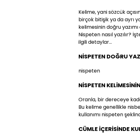
Kelime, yani sözcük açısı
birçok bitişik ya da ayrı 
kelimesinin doğru yazımı
Nispeten nasıl yazılır? İş
ilgili detaylar…
NİSPETEN DOĞRU YAZI
nispeten
NİSPETEN KELİMESİNİ
Oranla, bir dereceye kada
Bu kelime genellikle nisb
kullanımı nispeten şeklind
CÜMLE İÇERİSİNDE K