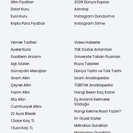
Altın Fiyatları
2026 Dünya Kupası
Dolar Kuru
Astroloji
Euro Kuru
Instagram Dondurma
Kripto Para Fiyatları
Instagram Silme
Yemek Tarifleri
Video Haberler
Ayetel Kürsi
TDK Sözlük Anlamları
Saatlerin Anlamı
Üniversite Taban Puanları
Aşk Sözleri
Rüya Tabirleri
Günaydın Mesajları
Dünya Tarihi ve Türk Tarihi
Gram Altın
İslam Ansiklopedisi
Çeyrek Altın
TÜBİTAK Ansiklopedisi
Yarım Altın
Hangi Besin Kaç Kalori
Ata Altın
Eş Anlamlı Kelimeler
Sözlüğü
Cumhuriyet Altını
Hangi Kelime Nasıl Yazılır?
22 Ayar Bilezik
En Güzel Sözler
1 Dolar Kaç TL
Metrobüs Durakları
1 Euro Kaç TL
Marmaray Durakları