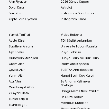
Altın Fiyatları
2026 Dünya Kupası
Dolar Kuru
Astroloji
Euro Kuru
Instagram Dondurma
Kripto Para Fiyatları
Instagram Silme
Yemek Tarifleri
Video Haberler
Ayetel Kürsi
TDK Sözlük Anlamları
Saatlerin Anlamı
Üniversite Taban Puanları
Aşk Sözleri
Rüya Tabirleri
Günaydın Mesajları
Dünya Tarihi ve Türk Tarihi
Gram Altın
İslam Ansiklopedisi
Çeyrek Altın
TÜBİTAK Ansiklopedisi
Yarım Altın
Hangi Besin Kaç Kalori
Ata Altın
Eş Anlamlı Kelimeler
Sözlüğü
Cumhuriyet Altını
Hangi Kelime Nasıl Yazılır?
22 Ayar Bilezik
En Güzel Sözler
1 Dolar Kaç TL
Metrobüs Durakları
1 Euro Kaç TL
Marmaray Durakları