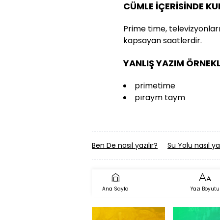
CÜMLE İÇERİSİNDE K
Prime time, televizyonların
kapsayan saatlerdir.
YANLIŞ YAZIM ÖRNEKL
primetime
pıraym taym
Ben De nasıl yazılır?
Su Yolu nasıl yaz
Ana Sayfa
Yazı Boyutu