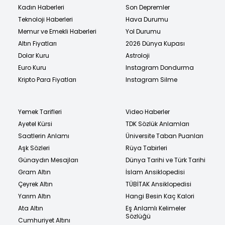
Kadın Haberleri
Son Depremler
Teknoloji Haberleri
Hava Durumu
Memur ve Emekli Haberleri
Yol Durumu
Altın Fiyatları
2026 Dünya Kupası
Dolar Kuru
Astroloji
Euro Kuru
Instagram Dondurma
Kripto Para Fiyatları
Instagram Silme
Yemek Tarifleri
Video Haberler
Ayetel Kürsi
TDK Sözlük Anlamları
Saatlerin Anlamı
Üniversite Taban Puanları
Aşk Sözleri
Rüya Tabirleri
Günaydın Mesajları
Dünya Tarihi ve Türk Tarihi
Gram Altın
İslam Ansiklopedisi
Çeyrek Altın
TÜBİTAK Ansiklopedisi
Yarım Altın
Hangi Besin Kaç Kalori
Ata Altın
Eş Anlamlı Kelimeler
Sözlüğü
Cumhuriyet Altını