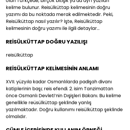
olan Türkçede, birçok bitişik ya da ayrı yazılan
kelime bulunur. Reisülküttap kelimesinin doğru
yazımı da bu noktada merak edilmektedir. Peki,
Reisülküttap nasıl yazılır? İşte, Reisülküttap
kelimesinin doğru yazımı ile ilgili detaylar…
REİSÜLKÜTTAP DOĞRU YAZILIŞI
reisülküttap
REİSÜLKÜTTAP KELİMESİNİN ANLAMI
XVII. yüzyıla kadar Osmanlılarda padişah divanı
katiplerinin başı; reis efendi. 2. isim Tanzimattan
önce Osmanlı Devleti’nin Dışişleri Bakanı. Bu kelime
genellikle reüsülküttap şeklinde yanlış
yazılmaktadır. Doğru kullanımı reisülküttap şeklinde
olmalıdır.
CÜMLE İÇERİSİNDE KULLANIM ÖRNEĞİ