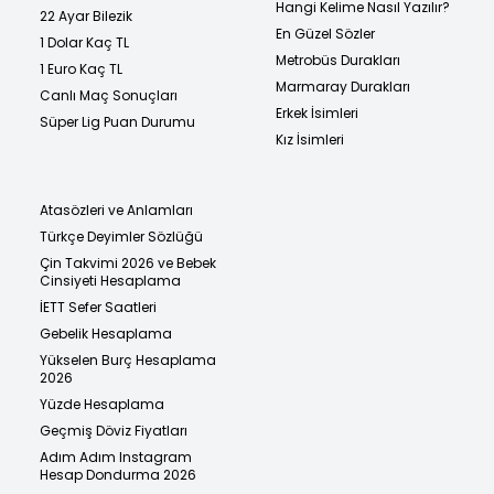
Hangi Kelime Nasıl Yazılır?
22 Ayar Bilezik
En Güzel Sözler
1 Dolar Kaç TL
Metrobüs Durakları
1 Euro Kaç TL
Marmaray Durakları
Canlı Maç Sonuçları
Erkek İsimleri
Süper Lig Puan Durumu
Kız İsimleri
Atasözleri ve Anlamları
Türkçe Deyimler Sözlüğü
Çin Takvimi 2026 ve Bebek
Cinsiyeti Hesaplama
İETT Sefer Saatleri
Gebelik Hesaplama
Yükselen Burç Hesaplama
2026
Yüzde Hesaplama
Geçmiş Döviz Fiyatları
Adım Adım Instagram
Hesap Dondurma 2026