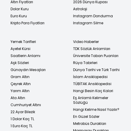
Altın Fiyatları
2026 Dünya Kupası
Dolar Kuru
Astroloji
Euro Kuru
Instagram Dondurma
Kripto Para Fiyatları
Instagram Silme
Yemek Tarifleri
Video Haberler
Ayetel Kürsi
TDK Sözlük Anlamları
Saatlerin Anlamı
Üniversite Taban Puanları
Aşk Sözleri
Rüya Tabirleri
Günaydın Mesajları
Dünya Tarihi ve Türk Tarihi
Gram Altın
İslam Ansiklopedisi
Çeyrek Altın
TÜBİTAK Ansiklopedisi
Yarım Altın
Hangi Besin Kaç Kalori
Ata Altın
Eş Anlamlı Kelimeler
Sözlüğü
Cumhuriyet Altını
Hangi Kelime Nasıl Yazılır?
22 Ayar Bilezik
En Güzel Sözler
1 Dolar Kaç TL
Metrobüs Durakları
1 Euro Kaç TL
Marmaray Durakları