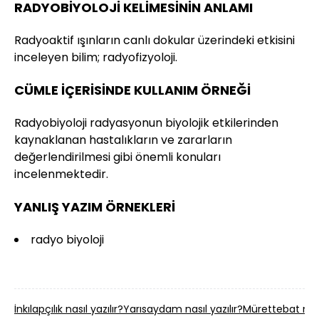
RADYOBİYOLOJİ KELİMESİNİN ANLAMI
Radyoaktif ışınların canlı dokular üzerindeki etkisini
inceleyen bilim; radyofizyoloji.
CÜMLE İÇERİSİNDE KULLANIM ÖRNEĞİ
Radyobiyoloji radyasyonun biyolojik etkilerinden
kaynaklanan hastalıkların ve zararların
değerlendirilmesi gibi önemli konuları
incelenmektedir.
YANLIŞ YAZIM ÖRNEKLERİ
radyo biyoloji
İnkılapçılık nasıl yazılır?
Yarısaydam nasıl yazılır?
Mürettebat nasıl