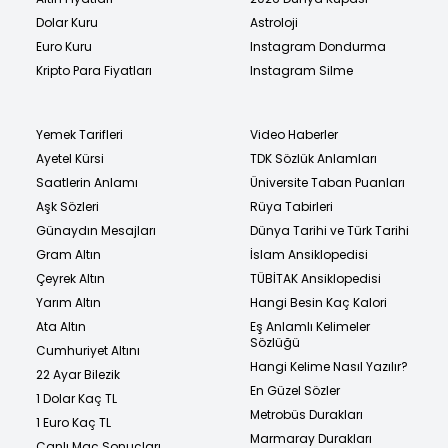
Dolar Kuru
Astroloji
Euro Kuru
Instagram Dondurma
Kripto Para Fiyatları
Instagram Silme
Yemek Tarifleri
Video Haberler
Ayetel Kürsi
TDK Sözlük Anlamları
Saatlerin Anlamı
Üniversite Taban Puanları
Aşk Sözleri
Rüya Tabirleri
Günaydın Mesajları
Dünya Tarihi ve Türk Tarihi
Gram Altın
İslam Ansiklopedisi
Çeyrek Altın
TÜBİTAK Ansiklopedisi
Yarım Altın
Hangi Besin Kaç Kalori
Ata Altın
Eş Anlamlı Kelimeler
Sözlüğü
Cumhuriyet Altını
Hangi Kelime Nasıl Yazılır?
22 Ayar Bilezik
En Güzel Sözler
1 Dolar Kaç TL
Metrobüs Durakları
1 Euro Kaç TL
Marmaray Durakları
Canlı Maç Sonuçları