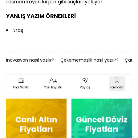
resmen koyun kırpar gibi saçları yoluyor.
YANLIŞ YAZIM ÖRNEKLERİ
traş
İnovasyon nasıl yazılır?
Çekememezlik nasıl yazılır?
Çare n
Ana Sayfa
Yazı Boyutu
Paylaş
Favoriler