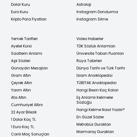
Dolar Kuru
Astroloji
Euro Kuru
Instagram Dondurma
Kripto Para Fiyatları
Instagram Silme
Yemek Tarifleri
Video Haberler
Ayetel Kürsi
TDK Sözlük Anlamları
Saatlerin Anlamı
Üniversite Taban Puanları
Aşk Sözleri
Rüya Tabirleri
Günaydın Mesajları
Dünya Tarihi ve Türk Tarihi
Gram Altın
İslam Ansiklopedisi
Çeyrek Altın
TÜBİTAK Ansiklopedisi
Yarım Altın
Hangi Besin Kaç Kalori
Ata Altın
Eş Anlamlı Kelimeler
Sözlüğü
Cumhuriyet Altını
Hangi Kelime Nasıl Yazılır?
22 Ayar Bilezik
En Güzel Sözler
1 Dolar Kaç TL
Metrobüs Durakları
1 Euro Kaç TL
Marmaray Durakları
Canlı Maç Sonuçları