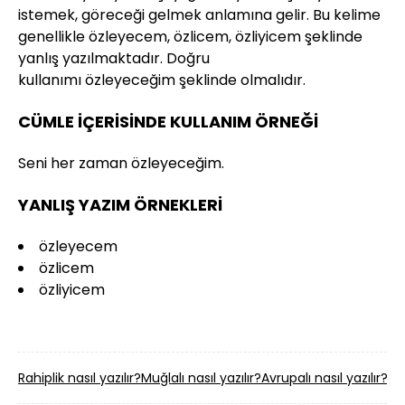
istemek, göreceği gelmek anlamına gelir. Bu kelime
genellikle özleyecem, özlicem, özliyicem şeklinde
yanlış yazılmaktadır. Doğru
kullanımı özleyeceğim şeklinde olmalıdır.
CÜMLE İÇERİSİNDE KULLANIM ÖRNEĞİ
Seni her zaman özleyeceğim.
YANLIŞ YAZIM ÖRNEKLERİ
özleyecem
özlicem
özliyicem
Rahiplik nasıl yazılır?
Muğlalı nasıl yazılır?
Avrupalı nasıl yazılır?
Kuv