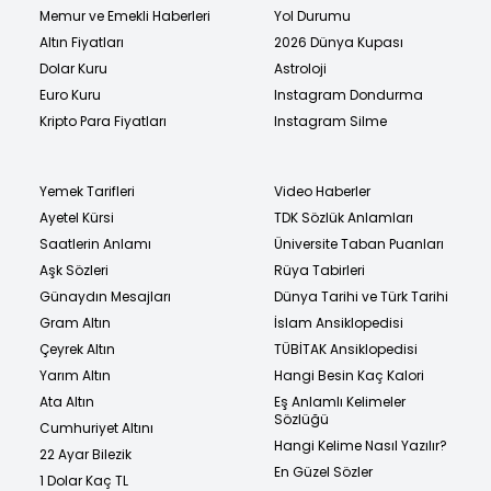
Memur ve Emekli Haberleri
Yol Durumu
Altın Fiyatları
2026 Dünya Kupası
Dolar Kuru
Astroloji
Euro Kuru
Instagram Dondurma
Kripto Para Fiyatları
Instagram Silme
Yemek Tarifleri
Video Haberler
Ayetel Kürsi
TDK Sözlük Anlamları
Saatlerin Anlamı
Üniversite Taban Puanları
Aşk Sözleri
Rüya Tabirleri
Günaydın Mesajları
Dünya Tarihi ve Türk Tarihi
Gram Altın
İslam Ansiklopedisi
Çeyrek Altın
TÜBİTAK Ansiklopedisi
Yarım Altın
Hangi Besin Kaç Kalori
Ata Altın
Eş Anlamlı Kelimeler
Sözlüğü
Cumhuriyet Altını
Hangi Kelime Nasıl Yazılır?
22 Ayar Bilezik
En Güzel Sözler
1 Dolar Kaç TL