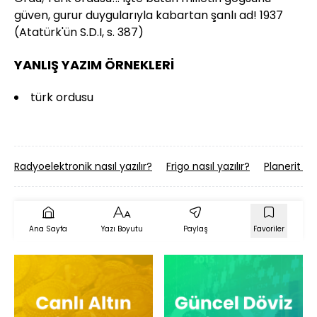
güven, gurur duygularıyla kabartan şanlı ad! 1937
(Atatürk'ün S.D.I, s. 387)
YANLIŞ YAZIM ÖRNEKLERİ
türk ordusu
Radyoelektronik nasıl yazılır?
Frigo nasıl yazılır?
Planerit nas
Ana Sayfa
Yazı Boyutu
Paylaş
Favoriler