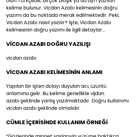
olan Türkçede, birçok bitişik ya da ayrı yazılan
kelime bulunur. Vicdan Azabı kelimesinin doğru
yazımı da bu noktada merak edilmektedir. Peki,
Vicdan Azabı nasıl yazılır? İşte, Vicdan Azabı
kelimesinin doğru yazımı ile ilgili detaylar…
VİCDAN AZABI DOĞRU YAZILIŞI
vicdan azabı
VİCDAN AZABI KELİMESİNİN ANLAMI
Yapılan bir işten dolayı duyulan acı, üzüntü
anlamına gelir. Bu kelime genellikle vijdan
azabı şeklinde yanlış yazılmaktadır. Doğru kullanımı
vicdan azabı şeklinde olmalıdır.
CÜMLE İÇERİSİNDE KULLANIM ÖRNEĞİ
“Gözlerinde minnet yaşlarıyla yüzüme baktıkça