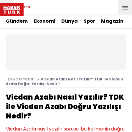
Canlı
Gündem
Ekonomi
Dünya
Spor
Magazin
TDK Nasıl Yazılır?
Vicdan Azabı Nasıl Yazılır? TDK ile Vicdan
Azabı Doğru Yazılışı Nedir?
Vicdan Azabı Nasıl Yazılır? TDK
ile Vicdan Azabı Doğru Yazılışı
Nedir?
Vicdan Azabı nasıl yazılır sorusu, bu kelimenin doğru