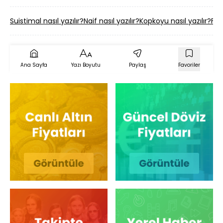
Suistimal nasıl yazılır?
Naif nasıl yazılır?
Kopkoyu nasıl yazılır?
Fıçı
Ana Sayfa
Yazı Boyutu
Paylaş
Favoriler