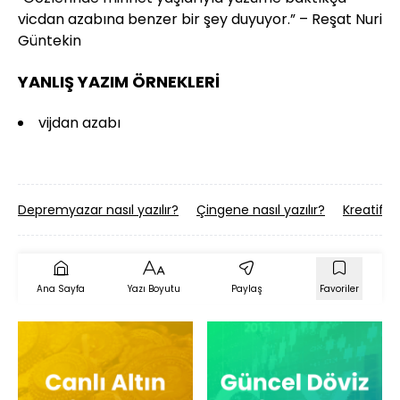
vicdan azabına benzer bir şey duyuyor.” – Reşat Nuri
Güntekin
YANLIŞ YAZIM ÖRNEKLERİ
vijdan azabı
Depremyazar nasıl yazılır?
Çingene nasıl yazılır?
Kreatif na
Ana Sayfa
Yazı Boyutu
Paylaş
Favoriler