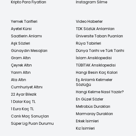
Kripto Para Fiyatları
Instagram Silme
Yemek Tarifleri
Video Haberler
Ayetel Kürsi
TDK Sözlük Anlamları
Saatlerin Anlamı
Üniversite Taban Puanları
Aşk Sözleri
Rüya Tabirleri
Günaydın Mesajları
Dünya Tarihi ve Türk Tarihi
Gram Altın
İslam Ansiklopedisi
Çeyrek Altın
TÜBİTAK Ansiklopedisi
Yarım Altın
Hangi Besin Kaç Kalori
Ata Altın
Eş Anlamlı Kelimeler
Sözlüğü
Cumhuriyet Altını
Hangi Kelime Nasıl Yazılır?
22 Ayar Bilezik
En Güzel Sözler
1 Dolar Kaç TL
Metrobüs Durakları
1 Euro Kaç TL
Marmaray Durakları
Canlı Maç Sonuçları
Erkek İsimleri
Süper Lig Puan Durumu
Kız İsimleri