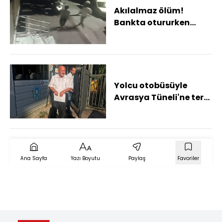
Akılalmaz ölüm!
Bankta otururken
vuruldu
Yolcu otobüsüyle
Avrasya Tüneli'ne ters
yönden girdi!
Ana Sayfa
Yazı Boyutu
Paylaş
Favoriler