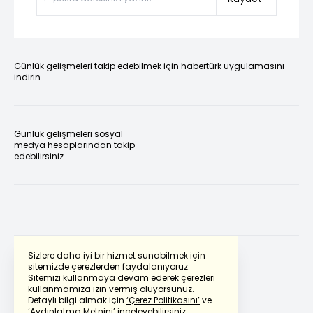
Günlük gelişmeleri takip edebilmek için habertürk uygulamasını
indirin
Günlük gelişmeleri sosyal
medya hesaplarından takip
edebilirsiniz.
Sizlere daha iyi bir hizmet sunabilmek için
sitemizde çerezlerden faydalanıyoruz.
Sitemizi kullanmaya devam ederek çerezleri
Powered by
Translate
kullanmamıza izin vermiş oluyorsunuz.
Detaylı bilgi almak için
‘Çerez Politikasını’
ve
‘Aydınlatma Metnini’
inceleyebilirsiniz.