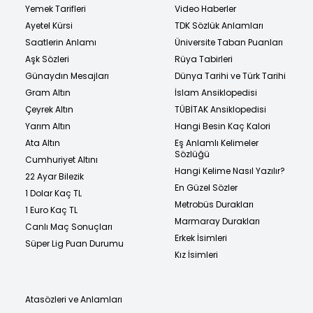
Yemek Tarifleri
Video Haberler
Ayetel Kürsi
TDK Sözlük Anlamları
Saatlerin Anlamı
Üniversite Taban Puanları
Aşk Sözleri
Rüya Tabirleri
Günaydın Mesajları
Dünya Tarihi ve Türk Tarihi
Gram Altın
İslam Ansiklopedisi
Çeyrek Altın
TÜBİTAK Ansiklopedisi
Yarım Altın
Hangi Besin Kaç Kalori
Ata Altın
Eş Anlamlı Kelimeler
Sözlüğü
Cumhuriyet Altını
Hangi Kelime Nasıl Yazılır?
22 Ayar Bilezik
En Güzel Sözler
1 Dolar Kaç TL
Metrobüs Durakları
1 Euro Kaç TL
Marmaray Durakları
Canlı Maç Sonuçları
Erkek İsimleri
Süper Lig Puan Durumu
Kız İsimleri
Atasözleri ve Anlamları