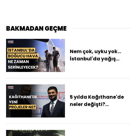
BAKMADAN GEÇME
Nem çok, uyku yok...
İstanbul'da yağış
beklentisi var mı?
Hüseyin Öztel
yanıtladı
5 yılda Kağıthane'de
neler değişti?
Kağıthane Belediye
Başkanı Mevlüt
Öztekin yanıtladı