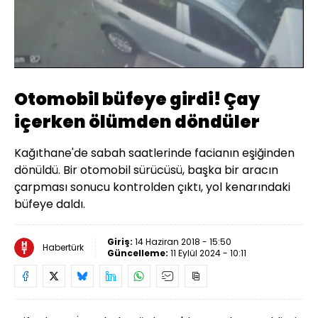
Yüklendi
:
73.72%
Sesi
Oynatma
480
Aç
Hızı
Otomobil büfeye girdi! Çay
içerken ölümden döndüler
Kağıthane'de sabah saatlerinde facianın eşiğinden
dönüldü. Bir otomobil sürücüsü, başka bir aracın
çarpması sonucu kontrolden çıktı, yol kenarındaki
büfeye daldı.
Giriş:
14 Haziran 2018 - 15:50
Habertürk
Güncelleme:
11 Eylül 2024 - 10:11