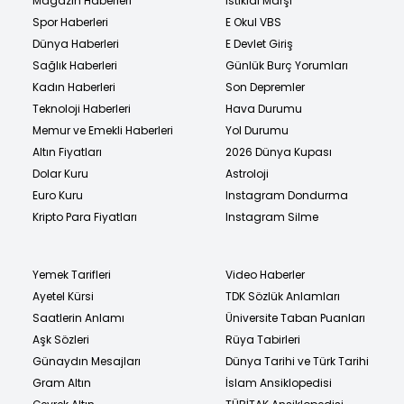
Magazin Haberleri
İstiklal Marşı
Spor Haberleri
E Okul VBS
Dünya Haberleri
E Devlet Giriş
Sağlık Haberleri
Günlük Burç Yorumları
Kadın Haberleri
Son Depremler
Teknoloji Haberleri
Hava Durumu
Memur ve Emekli Haberleri
Yol Durumu
Altın Fiyatları
2026 Dünya Kupası
Dolar Kuru
Astroloji
Euro Kuru
Instagram Dondurma
Kripto Para Fiyatları
Instagram Silme
Yemek Tarifleri
Video Haberler
Ayetel Kürsi
TDK Sözlük Anlamları
Saatlerin Anlamı
Üniversite Taban Puanları
Aşk Sözleri
Rüya Tabirleri
Günaydın Mesajları
Dünya Tarihi ve Türk Tarihi
Gram Altın
İslam Ansiklopedisi