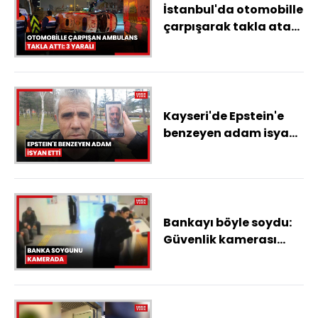
İstanbul'da otomobille
çarpışarak takla atan
ambulanstaki 3 kişi
yaralandı
Kayseri'de Epstein'e
benzeyen adam isyan
etti
Bankayı böyle soydu:
Güvenlik kamerası
görüntüleri ortaya
çıktı