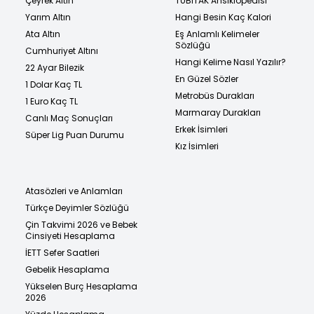
Çeyrek Altın
TÜBİTAK Ansiklopedisi
Yarım Altın
Hangi Besin Kaç Kalori
Ata Altın
Eş Anlamlı Kelimeler
Sözlüğü
Cumhuriyet Altını
Hangi Kelime Nasıl Yazılır?
22 Ayar Bilezik
En Güzel Sözler
1 Dolar Kaç TL
Metrobüs Durakları
1 Euro Kaç TL
Marmaray Durakları
Canlı Maç Sonuçları
Erkek İsimleri
Süper Lig Puan Durumu
Kız İsimleri
Atasözleri ve Anlamları
Türkçe Deyimler Sözlüğü
Çin Takvimi 2026 ve Bebek
Cinsiyeti Hesaplama
İETT Sefer Saatleri
Gebelik Hesaplama
Yükselen Burç Hesaplama
2026