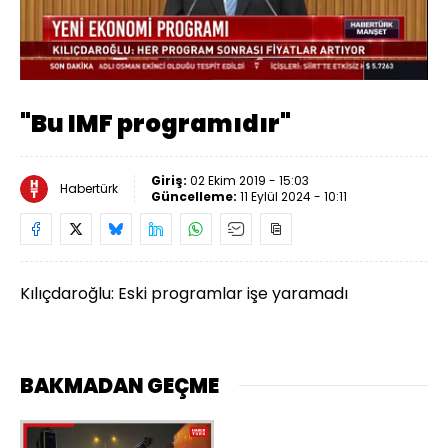
Yüklendi
:
64.50%
Sesi
Oynatma
Aç
Hızı
"Bu IMF programıdır"
Giriş:
02 Ekim 2019 - 15:03
Habertürk
Güncelleme:
11 Eylül 2024 - 10:11
Kılıçdaroğlu: Eski programlar işe yaramadı
BAKMADAN GEÇME