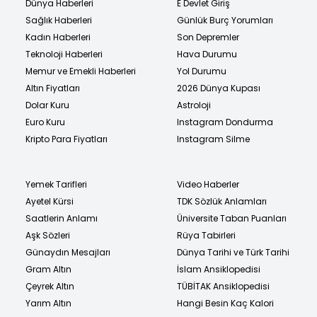
Dünya Haberleri
E Devlet Giriş
Sağlık Haberleri
Günlük Burç Yorumları
Kadın Haberleri
Son Depremler
Teknoloji Haberleri
Hava Durumu
Memur ve Emekli Haberleri
Yol Durumu
Altın Fiyatları
2026 Dünya Kupası
Dolar Kuru
Astroloji
Euro Kuru
Instagram Dondurma
Kripto Para Fiyatları
Instagram Silme
Yemek Tarifleri
Video Haberler
Ayetel Kürsi
TDK Sözlük Anlamları
Saatlerin Anlamı
Üniversite Taban Puanları
Aşk Sözleri
Rüya Tabirleri
Günaydın Mesajları
Dünya Tarihi ve Türk Tarihi
Gram Altın
İslam Ansiklopedisi
Çeyrek Altın
TÜBİTAK Ansiklopedisi
Yarım Altın
Hangi Besin Kaç Kalori