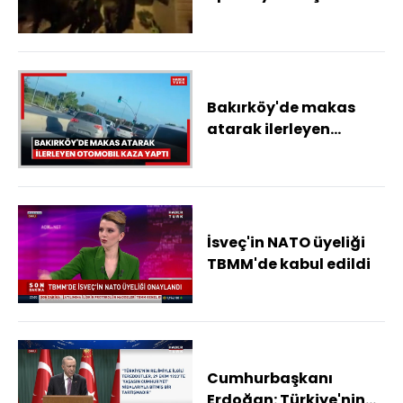
deşifre oldu
Bakırköy'de makas
atarak ilerleyen
otomobil kaza yaptı
İsveç'in NATO üyeliği
TBMM'de kabul edildi
Cumhurbaşkanı
Erdoğan: Türkiye'nin