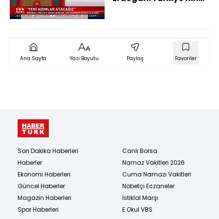
rejimi ile ilgili
tereddütler 29 Ekim
1923'de 'Yaşasın
Cumhuriyet'
nidalarıyla bitmiştir
Ana Sayfa
Yazı Boyutu
Paylaş
Favoriler
Son Dakika Haberleri
Canlı Borsa
Haberler
Namaz Vakitleri 2026
Ekonomi Haberleri
Cuma Namazı Vakitleri
Güncel Haberler
Nöbetçi Eczaneler
Magazin Haberleri
İstiklal Marşı
Spor Haberleri
E Okul VBS