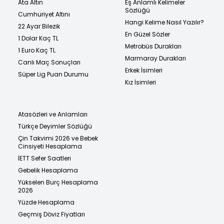
Ata Altın
Eş Anlamlı Kelimeler
Sözlüğü
Cumhuriyet Altını
Hangi Kelime Nasıl Yazılır?
22 Ayar Bilezik
En Güzel Sözler
1 Dolar Kaç TL
Metrobüs Durakları
1 Euro Kaç TL
Marmaray Durakları
Canlı Maç Sonuçları
Erkek İsimleri
Süper Lig Puan Durumu
Kız İsimleri
Atasözleri ve Anlamları
Türkçe Deyimler Sözlüğü
Çin Takvimi 2026 ve Bebek
Cinsiyeti Hesaplama
İETT Sefer Saatleri
Gebelik Hesaplama
Yükselen Burç Hesaplama
2026
Yüzde Hesaplama
Geçmiş Döviz Fiyatları