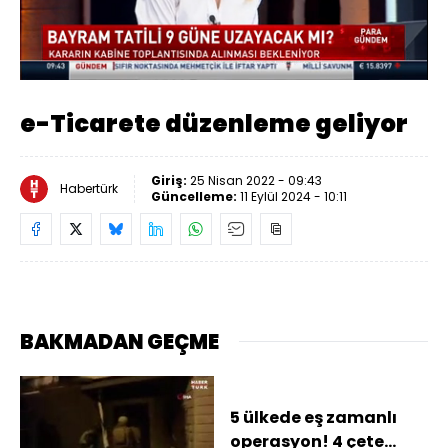
Yüklendi
:
36.79%
Sesi
Oynatma
Aç
Hızı
e-Ticarete düzenleme geliyor
Giriş:
25 Nisan 2022 - 09:43
Habertürk
Güncelleme:
11 Eylül 2024 - 10:11
BAKMADAN GEÇME
5 ülkede eş zamanlı
operasyon! 4 çete