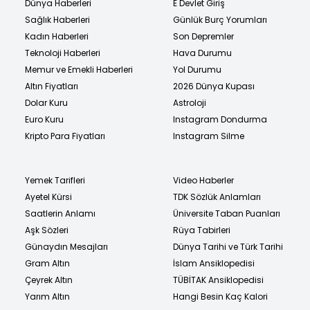
Dünya Haberleri
E Devlet Giriş
Sağlık Haberleri
Günlük Burç Yorumları
Kadın Haberleri
Son Depremler
Teknoloji Haberleri
Hava Durumu
Memur ve Emekli Haberleri
Yol Durumu
Altın Fiyatları
2026 Dünya Kupası
Dolar Kuru
Astroloji
Euro Kuru
Instagram Dondurma
Kripto Para Fiyatları
Instagram Silme
Yemek Tarifleri
Video Haberler
Ayetel Kürsi
TDK Sözlük Anlamları
Saatlerin Anlamı
Üniversite Taban Puanları
Aşk Sözleri
Rüya Tabirleri
Günaydın Mesajları
Dünya Tarihi ve Türk Tarihi
Gram Altın
İslam Ansiklopedisi
Çeyrek Altın
TÜBİTAK Ansiklopedisi
Yarım Altın
Hangi Besin Kaç Kalori