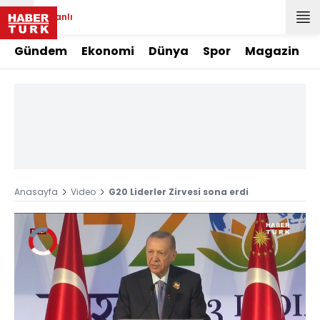
Canlı
Gündem
Ekonomi
Dünya
Spor
Magazin
Anasayfa
Video
G20 Liderler Zirvesi sona erdi
Video
Oynatıcısı
yükleniyor.