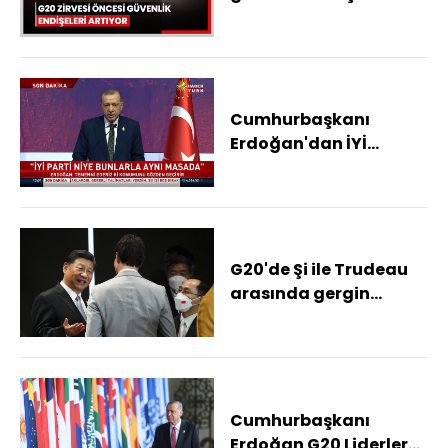
artıyor
Cumhurbaşkanı
Erdoğan'dan İYİ
Parti'ye "dönüşüm"
çağrısı
G20'de Şi ile Trudeau
arasında gergin
diyalog
Cumhurbaşkanı
Erdoğan G20 Liderler