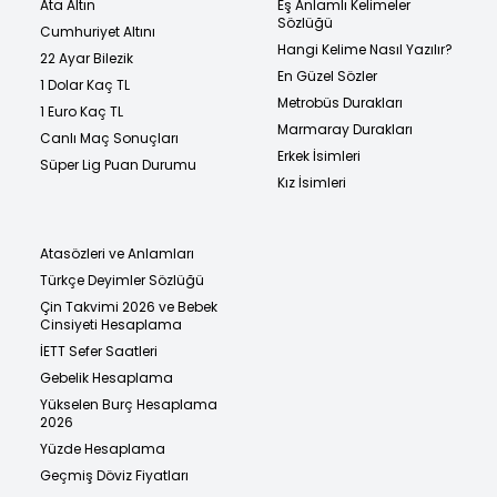
Ata Altın
Eş Anlamlı Kelimeler
Sözlüğü
Cumhuriyet Altını
Hangi Kelime Nasıl Yazılır?
22 Ayar Bilezik
En Güzel Sözler
1 Dolar Kaç TL
Metrobüs Durakları
1 Euro Kaç TL
Marmaray Durakları
Canlı Maç Sonuçları
Erkek İsimleri
Süper Lig Puan Durumu
Kız İsimleri
Atasözleri ve Anlamları
Türkçe Deyimler Sözlüğü
Çin Takvimi 2026 ve Bebek
Cinsiyeti Hesaplama
İETT Sefer Saatleri
Gebelik Hesaplama
Yükselen Burç Hesaplama
2026
Yüzde Hesaplama
Geçmiş Döviz Fiyatları