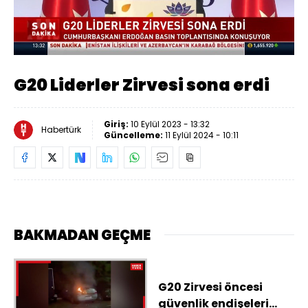
Yüklendi
:
0%
Sesi
Oynatma
Aç
Hızı
G20 Liderler Zirvesi sona erdi
Giriş:
10 Eylül 2023 - 13:32
Habertürk
Güncelleme:
11 Eylül 2024 - 10:11
BAKMADAN GEÇME
G20 Zirvesi öncesi
güvenlik endişeleri