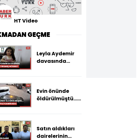
HT Video
KMADAN GEÇME
Leyla Aydemir
davasında
tutuklu sanık
Yusuf Aydemir'e
'kasten öldürme'
Evin önünde
suçundan
öldürülmüştü...
ağırlaştırılmış
Kanlı infaz
müebbet hapis
kamerada!
cezası
Satın aldıkları
dairelerinin