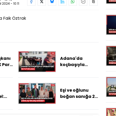
ül 2024 - 10:11
a Faik Öztrak
kanı
Adana'da
 Parti
koçbaşıyla
operasyon: 58
tutuklama
Eşi ve oğlunu
l:
boğan sanığa 2
lere
kez
ir"
ağırlaştırılmış
müebbet