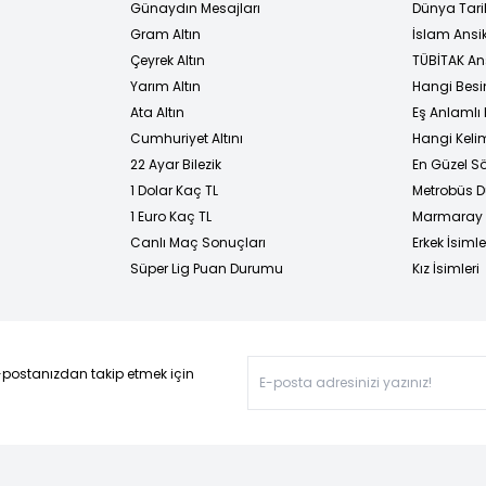
Günaydın Mesajları
Dünya Tarih
Gram Altın
İslam Ansi
Çeyrek Altın
TÜBİTAK An
Yarım Altın
Hangi Besi
Ata Altın
Eş Anlamlı 
Cumhuriyet Altını
Hangi Kelim
22 Ayar Bilezik
En Güzel Sö
1 Dolar Kaç TL
Metrobüs D
1 Euro Kaç TL
Marmaray D
Canlı Maç Sonuçları
Erkek İsimle
Süper Lig Puan Durumu
Kız İsimleri
-postanızdan takip etmek için