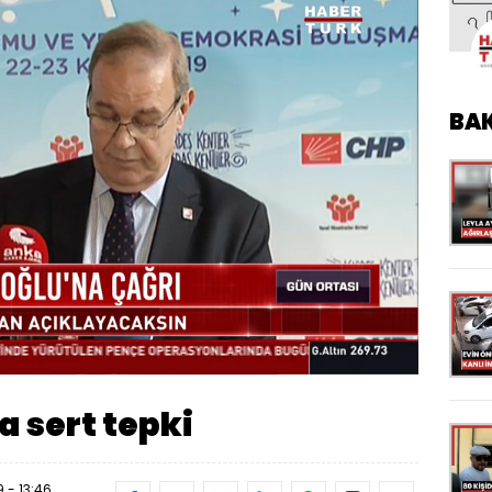
BA
Yüklendi
:
100.00%
Oynatma
Hızı
a sert tepki
 - 13:46