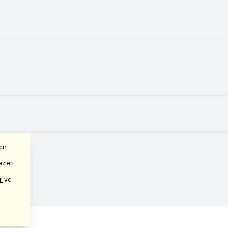
çin
zleri
’
ve