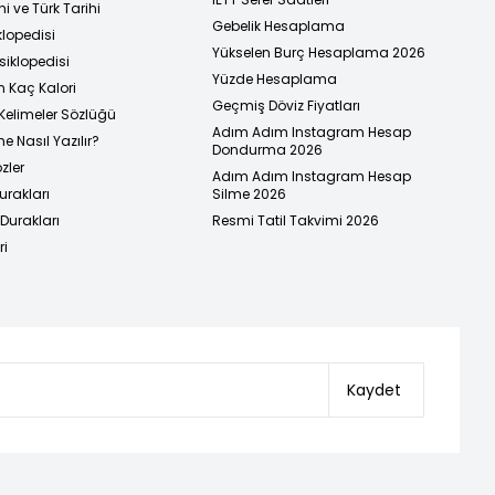
i ve Türk Tarihi
Gebelik Hesaplama
klopedisi
Yükselen Burç Hesaplama 2026
siklopedisi
Yüzde Hesaplama
n Kaç Kalori
Geçmiş Döviz Fiyatları
Kelimeler Sözlüğü
Adım Adım Instagram Hesap
e Nasıl Yazılır?
Dondurma 2026
zler
Adım Adım Instagram Hesap
urakları
Silme 2026
urakları
Resmi Tatil Takvimi 2026
ri
Kaydet