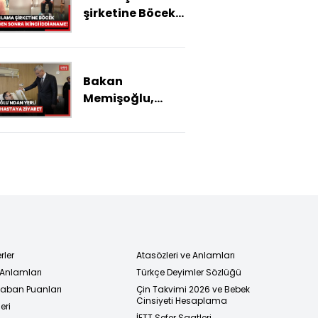
şirketine Böcek
ailesinden sonra
ikinci
iddianame!
Bakan
Memişoğlu,
ameliyatında
yerli kalp-
akciğer
makinesi ilk kez
kullanılan
hastayı ziyaret
etti
rler
Atasözleri ve Anlamları
 Anlamları
Türkçe Deyimler Sözlüğü
 Taban Puanları
Çin Takvimi 2026 ve Bebek
Cinsiyeti Hesaplama
eri
İETT Sefer Saatleri