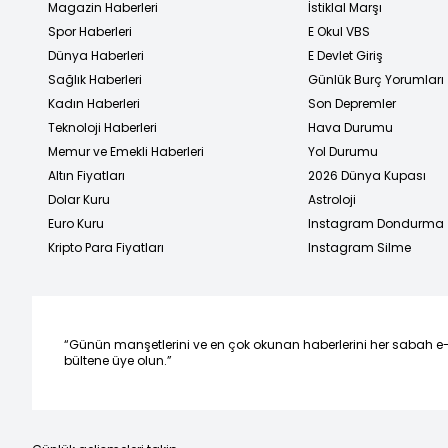
Magazin Haberleri
İstiklal Marşı
Spor Haberleri
E Okul VBS
Dünya Haberleri
E Devlet Giriş
Sağlık Haberleri
Günlük Burç Yorumları
Kadın Haberleri
Son Depremler
Teknoloji Haberleri
Hava Durumu
Memur ve Emekli Haberleri
Yol Durumu
Altın Fiyatları
2026 Dünya Kupası
Dolar Kuru
Astroloji
Euro Kuru
Instagram Dondurma
Kripto Para Fiyatları
Instagram Silme
“Günün manşetlerini ve en çok okunan haberlerini her sabah e
bültene üye olun.”