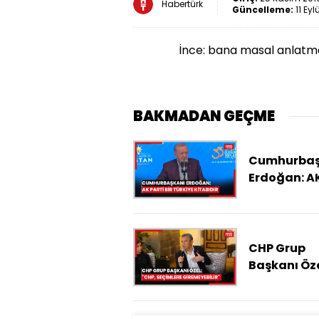
Habertürk
Güncelleme:
11 Eyl
İnce: bana masal anlatm
BAKMADAN GEÇME
Cumhurbaş
Erdoğan: AK
bir Türkiye
kitabıdır
CHP Grup
Başkanı Öze
"CHP, seçim
giremeyebil