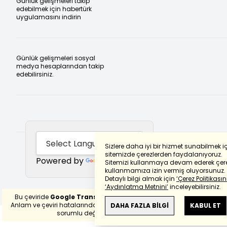
Günlük gelişmeleri takip
edebilmek için habertürk
uygulamasını indirin
Günlük gelişmeleri sosyal
medya hesaplarından takip
edebilirsiniz.
Sizlere daha iyi bir hizmet sunabilmek i
sitemizde çerezlerden faydalanıyoruz.
Powered by
Translate
Sitemizi kullanmaya devam ederek çere
kullanmamıza izin vermiş oluyorsunuz.
Detaylı bilgi almak için
‘Çerez Politikasını
‘Aydınlatma Metnini’
inceleyebilirsiniz.
Bu çeviride
Google Translete
kullanılmıştır.
Anlam ve çeviri hatalarından
haberturk.com
DAHA FAZLA BİLGİ
KABUL ET
sorumlu değildir.