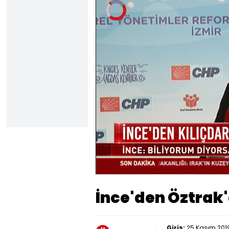
Video
Oynatıcısı
yükleniyor.
Sesi
Aç
İnce'den Öztrak'
Giriş:
25 Kasım 2019