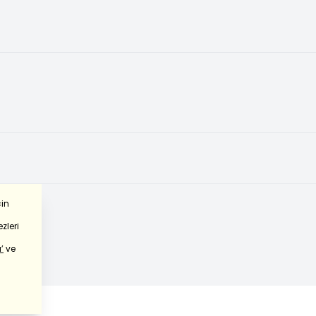
çin
zleri
’
ve