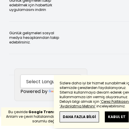
Günlük gelişmeleri takip
edebilmek için habertürk
uygulamasını indirin
Günlük gelişmeleri sosyal
medya hesaplarından takip
edebilirsiniz.
Sizlere daha iyi bir hizmet sunabilmek i
sitemizde çerezlerden faydalanıyoruz.
Powered by
Translate
Sitemizi kullanmaya devam ederek çere
kullanmamıza izin vermiş oluyorsunuz.
Detaylı bilgi almak için
‘Çerez Politikasını
‘Aydınlatma Metnini’
inceleyebilirsiniz.
Bu çeviride
Google Translete
kullanılmıştır.
Anlam ve çeviri hatalarından
haberturk.com
DAHA FAZLA BİLGİ
KABUL ET
sorumlu değildir.