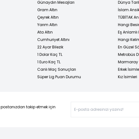
Günaydın Mesajları
Dünya Tarih
Gram Altın
İslam Ansi
Çeyrek Altın
TÜBİTAK An
Yarım Altın
Hangi Besi
Ata Altın
Eş Anlamlı 
Cumhuriyet Altını
Hangi Kelim
22 Ayar Bilezik
En Güzel Sö
1 Dolar Kaç TL
Metrobüs D
1 Euro Kaç TL
Marmaray D
Canlı Maç Sonuçları
Erkek İsimle
Süper Lig Puan Durumu
Kız İsimleri
-postanızdan takip etmek için