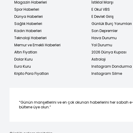
Magazin Haberleri
İstiklal Marşı
Spor Haberleri
E Okul VBS
Dünya Haberleri
E Devlet Giriş
Sağlık Haberleri
Günlük Burç Yorumları
Kadın Haberleri
Son Depremler
Teknoloji Haberleri
Hava Durumu
Memur ve Emekli Haberleri
Yol Durumu
Altın Fiyatları
2026 Dünya Kupası
Dolar Kuru
Astroloji
Euro Kuru
Instagram Dondurma
Kripto Para Fiyatları
Instagram Silme
“Günün manşetlerini ve en çok okunan haberlerini her sabah e
bültene üye olun.”