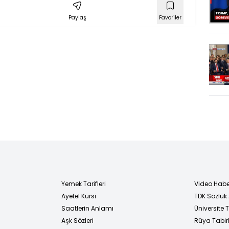
 Kim
çatışması nasıl
Paylaş
Favoriler
im
biter?
Yemek Tarifleri
Video Habe
Ayetel Kürsi
TDK Sözlük
i
Saatlerin Anlamı
Üniversite
Aşk Sözleri
Rüya Tabirl