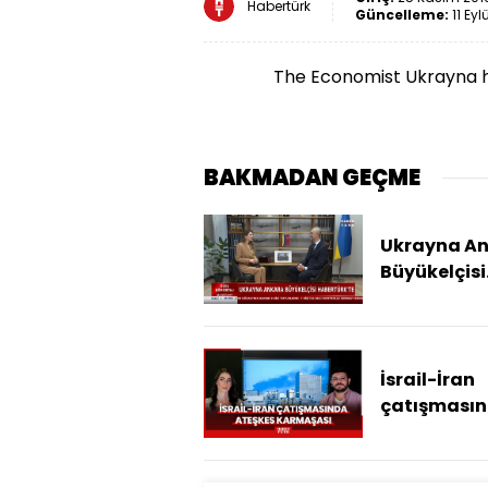
Habertürk
Güncelleme:
11 Eyl
The Economist Ukrayna h
BAKMADAN GEÇME
Ukrayna A
Büyükelçisi
Celal'den
Habertürk'
açıklamala
İsrail-İran
çatışması
ateşkes
karmaşası..
Trump ned