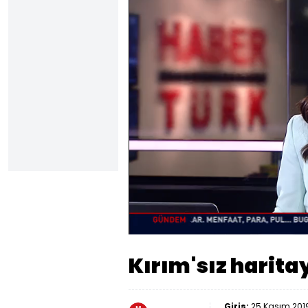
Yüklendi
:
49.93%
Sesi
Aç
Kırım'sız harit
Giriş:
25 Kasım 201