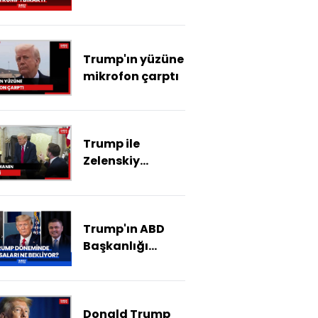
arkasında ne
var? Kırılma
anları nelerdi?
Trump'ın yüzüne
mikrofon çarptı
Trump ile
Zelenskiy
arasındaki
tartışmanın
gelişimi
Trump'ın ABD
Başkanlığı
döneminde
piyasaları ne
bekliyor? Altın,
Donald Trump
kripto para,