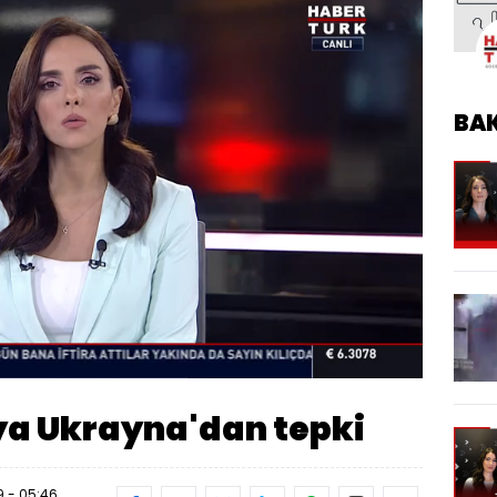
BA
Oynatma
Hızı
aya Ukrayna'dan tepki
9 - 05:46