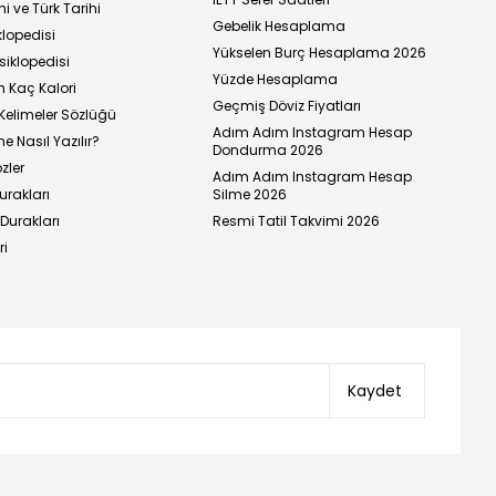
i ve Türk Tarihi
Gebelik Hesaplama
klopedisi
Yükselen Burç Hesaplama 2026
siklopedisi
Yüzde Hesaplama
n Kaç Kalori
Geçmiş Döviz Fiyatları
Kelimeler Sözlüğü
Adım Adım Instagram Hesap
e Nasıl Yazılır?
Dondurma 2026
zler
Adım Adım Instagram Hesap
urakları
Silme 2026
urakları
Resmi Tatil Takvimi 2026
ri
Kaydet