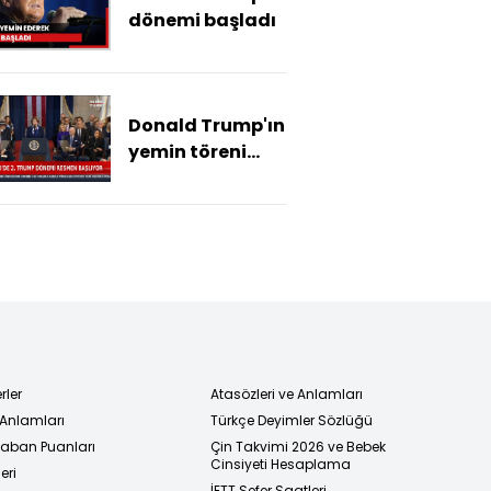
dönemi başladı
dolar, borsa ne
olur?
Donald Trump'ın
yemin töreni
başladı
rler
Atasözleri ve Anlamları
 Anlamları
Türkçe Deyimler Sözlüğü
 Taban Puanları
Çin Takvimi 2026 ve Bebek
Cinsiyeti Hesaplama
eri
İETT Sefer Saatleri