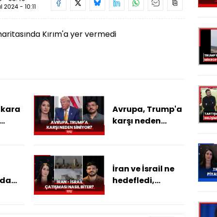
ül 2024 - 10:11
aritasında Kırım'a yer vermedi
nkara
Avrupa, Trump'a
karşı neden
siniyor?
e
r
İran ve İsrail ne
nda
hedefledi,
çatışmaların 8.
.
gününde ne
en
oldu? İran - İsrail