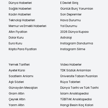
Dünya Haberleri
E Devlet Giriş
Sağlık Haberleri
Günlük Burç Yorumları
Kadın Haberleri
Son Depremler
Teknoloji Haberleri
Hava Durumu
Memur ve Emekli Haberleri
Yol Durumu
Altın Fiyatları
2026 Dünya Kupası
Dolar Kuru
Astroloji
Euro Kuru
Instagram Dondurma
Kripto Para Fiyatları
Instagram Silme
Yemek Tarifleri
Video Haberler
Ayetel Kürsi
TDK Sözlük Anlamları
Saatlerin Anlamı
Üniversite Taban Puanları
Aşk Sözleri
Rüya Tabirleri
Günaydın Mesajları
Dünya Tarihi ve Türk Tarihi
Gram Altın
İslam Ansiklopedisi
Çeyrek Altın
TÜBİTAK Ansiklopedisi
Yarım Altın
Hangi Besin Kaç Kalori