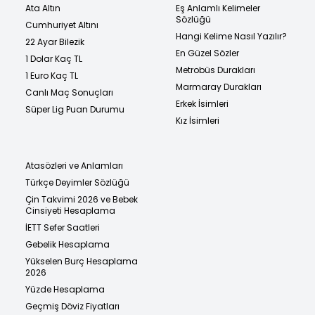
Ata Altın
Eş Anlamlı Kelimeler
Sözlüğü
Cumhuriyet Altını
Hangi Kelime Nasıl Yazılır?
22 Ayar Bilezik
En Güzel Sözler
1 Dolar Kaç TL
Metrobüs Durakları
1 Euro Kaç TL
Marmaray Durakları
Canlı Maç Sonuçları
Erkek İsimleri
Süper Lig Puan Durumu
Kız İsimleri
Atasözleri ve Anlamları
Türkçe Deyimler Sözlüğü
Çin Takvimi 2026 ve Bebek
Cinsiyeti Hesaplama
İETT Sefer Saatleri
Gebelik Hesaplama
Yükselen Burç Hesaplama
2026
Yüzde Hesaplama
Geçmiş Döviz Fiyatları