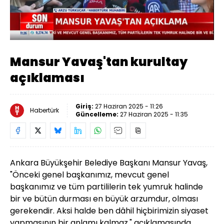
Yüklendi
:
25.88%
Sesi
Oynatma
Aç
Hızı
Mansur Yavaş'tan kurultay
açıklaması
Giriş:
27 Haziran 2025 - 11:26
Habertürk
Güncelleme:
27 Haziran 2025 - 11:35
Ankara Büyükşehir Belediye Başkanı Mansur Yavaş,
"Önceki genel başkanımız, mevcut genel
başkanımız ve tüm partililerin tek yumruk halinde
bir ve bütün durması en büyük arzumdur, olması
gerekendir. Aksi halde ben dâhil hiçbirimizin siyaset
yapmasının bir anlamı kalmaz." açıklamasında