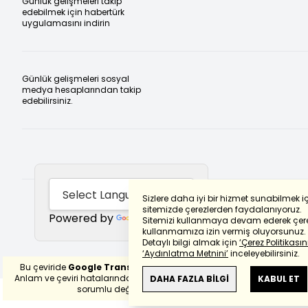
Günlük gelişmeleri takip
edebilmek için habertürk
uygulamasını indirin
Günlük gelişmeleri sosyal
medya hesaplarından takip
edebilirsiniz.
Sizlere daha iyi bir hizmet sunabilmek i
sitemizde çerezlerden faydalanıyoruz.
Powered by
Translate
Sitemizi kullanmaya devam ederek çere
kullanmamıza izin vermiş oluyorsunuz.
Detaylı bilgi almak için
‘Çerez Politikasını
‘Aydınlatma Metnini’
inceleyebilirsiniz.
Bu çeviride
Google Translete
kullanılmıştır.
Anlam ve çeviri hatalarından
haberturk.com
DAHA FAZLA BİLGİ
KABUL ET
sorumlu değildir.