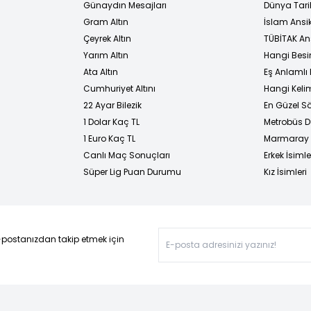
Günaydın Mesajları
Dünya Tarih
Gram Altın
İslam Ansi
Çeyrek Altın
TÜBİTAK An
Yarım Altın
Hangi Besi
Ata Altın
Eş Anlamlı 
Cumhuriyet Altını
Hangi Kelim
22 Ayar Bilezik
En Güzel Sö
1 Dolar Kaç TL
Metrobüs D
1 Euro Kaç TL
Marmaray D
Canlı Maç Sonuçları
Erkek İsimle
Süper Lig Puan Durumu
Kız İsimleri
-postanızdan takip etmek için