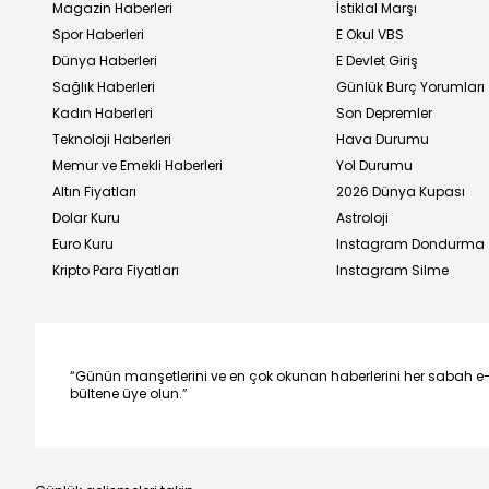
Magazin Haberleri
İstiklal Marşı
Spor Haberleri
E Okul VBS
Dünya Haberleri
E Devlet Giriş
Sağlık Haberleri
Günlük Burç Yorumları
Kadın Haberleri
Son Depremler
Teknoloji Haberleri
Hava Durumu
Memur ve Emekli Haberleri
Yol Durumu
Altın Fiyatları
2026 Dünya Kupası
Dolar Kuru
Astroloji
Euro Kuru
Instagram Dondurma
Kripto Para Fiyatları
Instagram Silme
“Günün manşetlerini ve en çok okunan haberlerini her sabah e
bültene üye olun.”