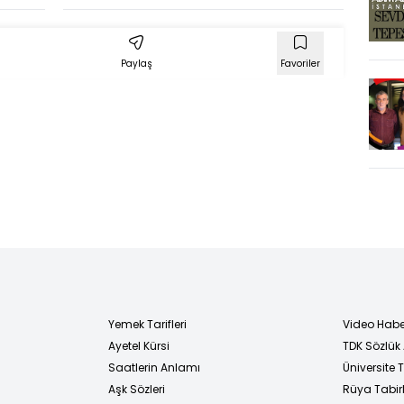
devam edecek
mi? Mehmet
Şimşek nasıl
Paylaş
Favoriler
karşılandı?
Yemek Tarifleri
Video Habe
Ayetel Kürsi
TDK Sözlük
i
Saatlerin Anlamı
Üniversite
Aşk Sözleri
Rüya Tabirl