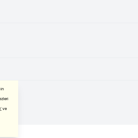
çin
zleri
’
ve