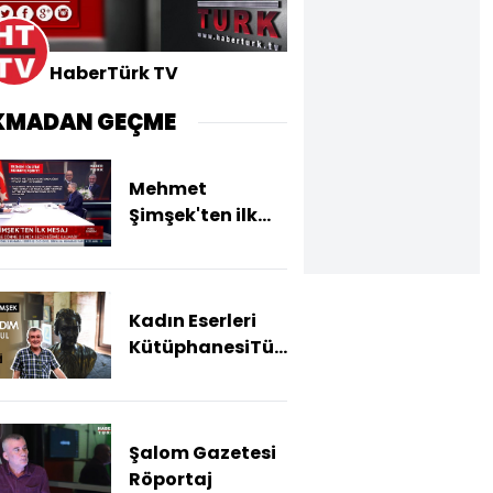
HaberTürk TV
KMADAN GEÇME
Mehmet
Şimşek'ten ilk
mesaj
Kadın Eserleri
KütüphanesiTürkiye'de
ilk ve tek olma
özelliğini taşıyor
Şalom Gazetesi
Röportaj