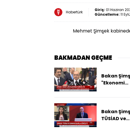
Giriş:
01 Haziran 20
Habertürk
Güncelleme:
11 Eyl
Mehmet Şimşek kabinede
BAKMADAN GEÇME
Bakan Şimş
"Ekonomi
politikalar
kısa vadede
istikrarını v
finansal ist
Bakan Şim
hedeflemek
TÜSİAD ve
bankacılar