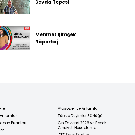
Sevda Tepesi
Mehmet Şimşek
Röportaj
rler
Atasözleri ve Anlamları
 Anlamları
Türkçe Deyimler Sözlüğü
 Taban Puanları
Çin Takvimi 2026 ve Bebek
Cinsiyeti Hesaplama
eri
İETT Sefer Saatleri