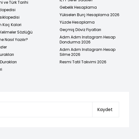
i ve Türk Tarihi
Gebelik Hesaplama
klopedisi
Yükselen Burç Hesaplama 2026
siklopedisi
Yüzde Hesaplama
n Kaç Kalori
Geçmiş Döviz Fiyatları
Kelimeler Sözlüğü
Adım Adım Instagram Hesap
e Nasıl Yazılır?
Dondurma 2026
zler
Adım Adım Instagram Hesap
urakları
Silme 2026
urakları
Resmi Tatil Takvimi 2026
ri
Kaydet