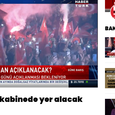
BA
üklendi
:
7.64%
Oynatma
Hızı
kabinede yer alacak