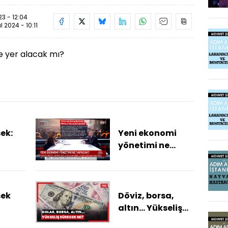
23 - 12:04
ül 2024 - 10:11
 yer alacak mı?
ek:
Yeni ekonomi
yönetimi ne
ımız
yapacak?
 fiyat
e
ikrarı
şek
Döviz, borsa,
tedir"
altın... Yükseliş
la
sürecek mi? KKM