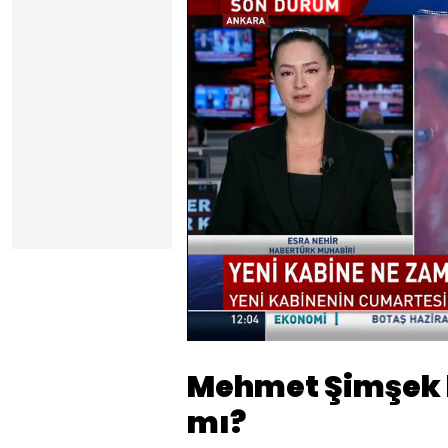
Y
7
Sesi
Aç
Mehmet Şimşek 
mı?