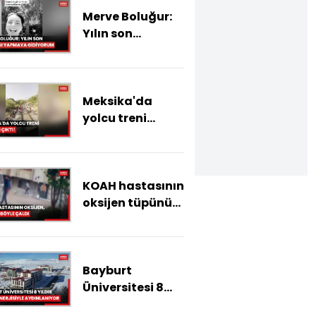
Merve Boluğur:
Yılın son
hatasını
yapmaya
gidiyorum
Meksika'da
yolcu treni
raydan çıktı!
KOAH hastasının
oksijen tüpünü
böyle çaldı
Bayburt
Üniversitesi 8
yıldır güneş