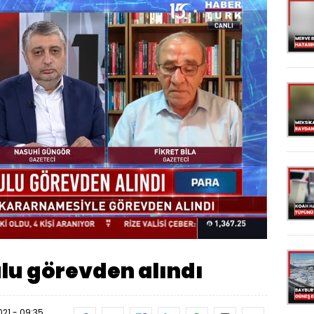
Oynatma
Hızı
ulu görevden alındı
21 - 09:35