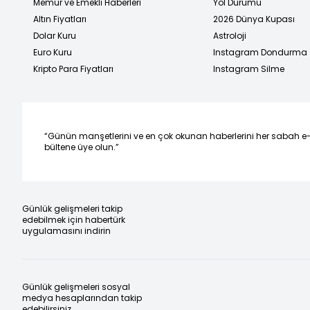
Memur ve Emekli Haberleri
Yol Durumu
Altın Fiyatları
2026 Dünya Kupası
Dolar Kuru
Astroloji
Euro Kuru
Instagram Dondurma
Kripto Para Fiyatları
Instagram Silme
“Günün manşetlerini ve en çok okunan haberlerini her sabah e
bültene üye olun.”
Günlük gelişmeleri takip
edebilmek için habertürk
uygulamasını indirin
Günlük gelişmeleri sosyal
medya hesaplarından takip
edebilirsiniz.