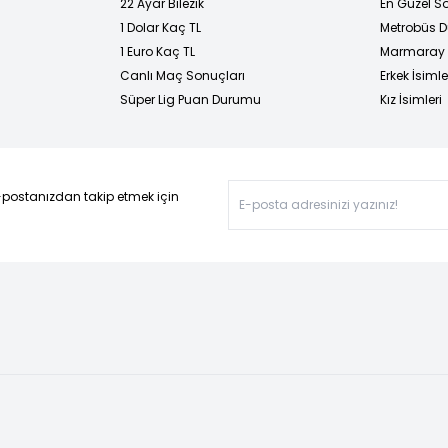
22 Ayar Bilezik
En Güzel Sö
1 Dolar Kaç TL
Metrobüs D
1 Euro Kaç TL
Marmaray D
Canlı Maç Sonuçları
Erkek İsimle
Süper Lig Puan Durumu
Kız İsimleri
-postanızdan takip etmek için