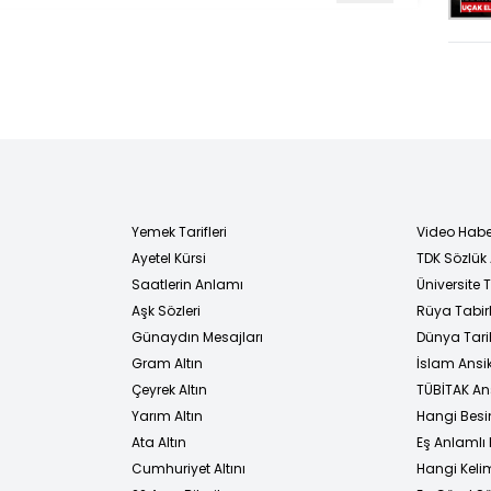
Yemek Tarifleri
Video Habe
Ayetel Kürsi
TDK Sözlük
i
Saatlerin Anlamı
Üniversite
Aşk Sözleri
Rüya Tabirl
Günaydın Mesajları
Dünya Tarih
Gram Altın
İslam Ansi
Çeyrek Altın
TÜBİTAK An
Yarım Altın
Hangi Besi
Ata Altın
Eş Anlamlı 
Cumhuriyet Altını
Hangi Kelim