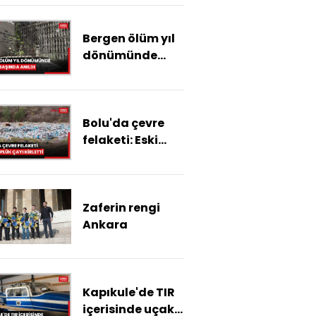
enerjisiyle
aydınlanıyor
Bergen ölüm yıl
dönümünde
mezarı başında
anıldı
Bolu'da çevre
felaketi: Eski
çöplük çayı
kirletti
Zaferin rengi
Ankara
Kapıkule'de TIR
içerisinde uçak