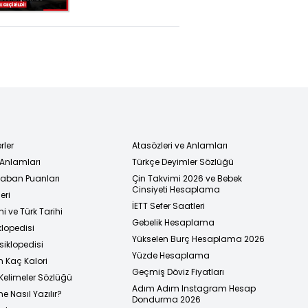
ele geçirildi!
rler
Atasözleri ve Anlamları
 Anlamları
Türkçe Deyimler Sözlüğü
 Taban Puanları
Çin Takvimi 2026 ve Bebek
Cinsiyeti Hesaplama
eri
İETT Sefer Saatleri
i ve Türk Tarihi
Gebelik Hesaplama
klopedisi
Yükselen Burç Hesaplama 2026
siklopedisi
Yüzde Hesaplama
n Kaç Kalori
Geçmiş Döviz Fiyatları
Kelimeler Sözlüğü
Adım Adım Instagram Hesap
e Nasıl Yazılır?
Dondurma 2026