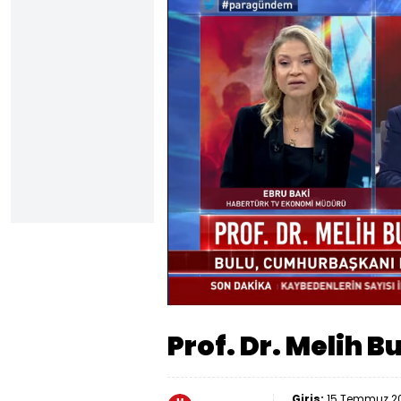
Yüklendi
:
10.59%
Sesi
Aç
Prof. Dr. Melih B
Giriş:
15 Temmuz 20