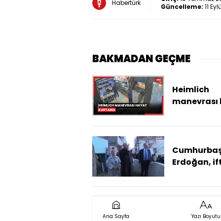
Habertürk
Güncelleme:
11 Eyl
BAKMADAN GEÇME
Heimlich
manevrası 
kurtardı
Cumhurbaş
Erdoğan, i
Kayacık ail
konuğu old
Ana Sayfa
Yazı Boyutu