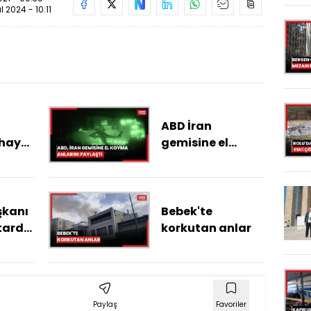
ül 2024 - 10:11
ABD İran
hayat
gemisine el
koyduğu anları
paylaştı
kanı
Bebek'te
ftarda
korkutan anlar
esinin
u
Paylaş
Favoriler