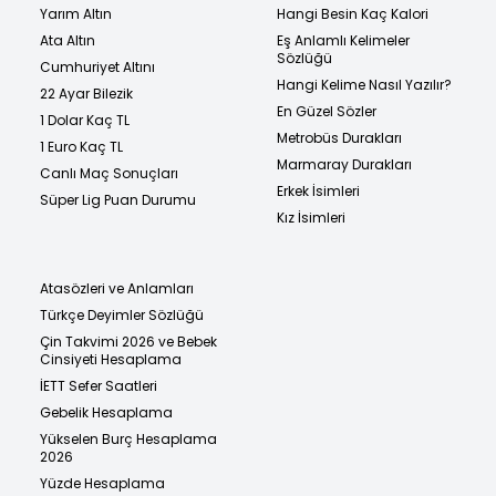
Yarım Altın
Hangi Besin Kaç Kalori
Ata Altın
Eş Anlamlı Kelimeler
Sözlüğü
Cumhuriyet Altını
Hangi Kelime Nasıl Yazılır?
22 Ayar Bilezik
En Güzel Sözler
1 Dolar Kaç TL
Metrobüs Durakları
1 Euro Kaç TL
Marmaray Durakları
Canlı Maç Sonuçları
Erkek İsimleri
Süper Lig Puan Durumu
Kız İsimleri
Atasözleri ve Anlamları
Türkçe Deyimler Sözlüğü
Çin Takvimi 2026 ve Bebek
Cinsiyeti Hesaplama
İETT Sefer Saatleri
Gebelik Hesaplama
Yükselen Burç Hesaplama
2026
Yüzde Hesaplama