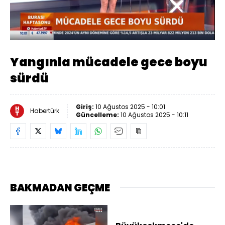
Yüklendi
:
29.12%
Sesi
Oynatma
Aç
Hızı
Yangınla mücadele gece boyu
sürdü
Giriş:
10 Ağustos 2025 - 10:01
Habertürk
Güncelleme:
10 Ağustos 2025 - 10:11
BAKMADAN GEÇME