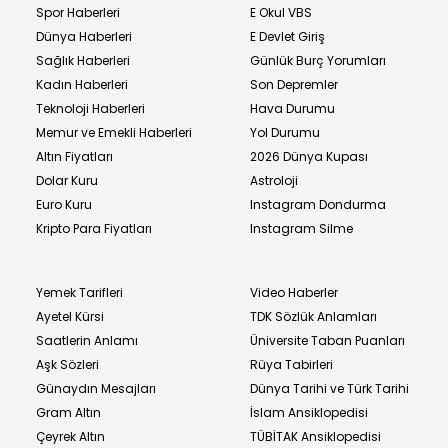
Spor Haberleri
E Okul VBS
Dünya Haberleri
E Devlet Giriş
Sağlık Haberleri
Günlük Burç Yorumları
Kadın Haberleri
Son Depremler
Teknoloji Haberleri
Hava Durumu
Memur ve Emekli Haberleri
Yol Durumu
Altın Fiyatları
2026 Dünya Kupası
Dolar Kuru
Astroloji
Euro Kuru
Instagram Dondurma
Kripto Para Fiyatları
Instagram Silme
Yemek Tarifleri
Video Haberler
Ayetel Kürsi
TDK Sözlük Anlamları
Saatlerin Anlamı
Üniversite Taban Puanları
Aşk Sözleri
Rüya Tabirleri
Günaydın Mesajları
Dünya Tarihi ve Türk Tarihi
Gram Altın
İslam Ansiklopedisi
Çeyrek Altın
TÜBİTAK Ansiklopedisi