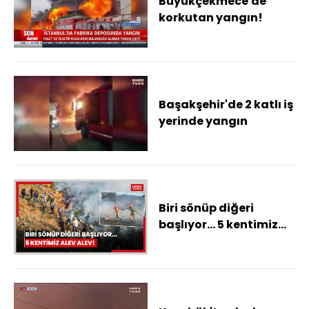
Büyükçekmece'de
korkutan yangın!
Başakşehir'de 2 katlı iş
yerinde yangın
Biri sönüp diğeri
başlıyor... 5 kentimiz
alev alev!