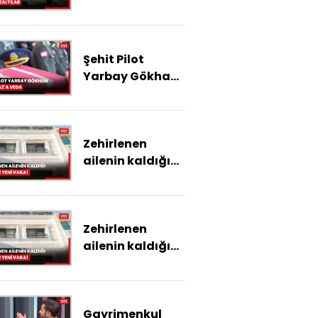
yeni gözaltılar
Şehit Pilot
Yarbay Gökhan
Korkmaz'a veda
Zehirlenen
ailenin kaldığı
otelde 2
yeni vaka!
Zehirlenen
ailenin kaldığı
otelde 2
yeni vaka!
Gayrimenkul