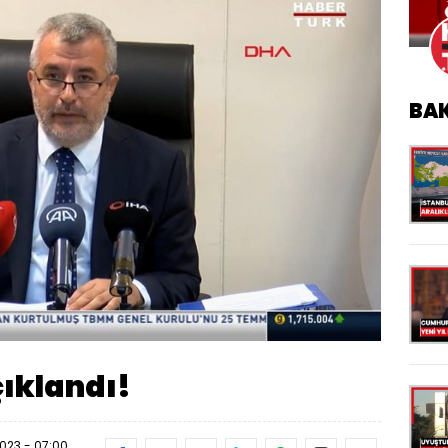
BA
Oynatma
Hızı
çıklandı!
23 - 07:00