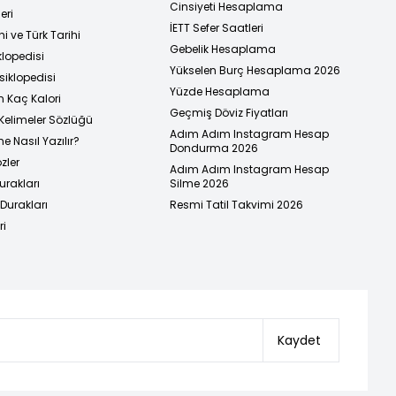
Cinsiyeti Hesaplama
eri
İETT Sefer Saatleri
i ve Türk Tarihi
Gebelik Hesaplama
klopedisi
Yükselen Burç Hesaplama 2026
siklopedisi
Yüzde Hesaplama
n Kaç Kalori
Geçmiş Döviz Fiyatları
Kelimeler Sözlüğü
Adım Adım Instagram Hesap
e Nasıl Yazılır?
Dondurma 2026
zler
Adım Adım Instagram Hesap
urakları
Silme 2026
urakları
Resmi Tatil Takvimi 2026
ri
Kaydet