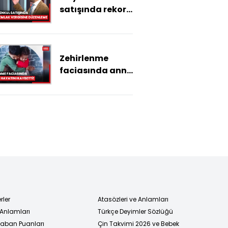
satışında rekor!
Emlak vergisine
düzenleme
Zehirlenme
faciasında anne
de hayatını
kaybetti!
rler
Atasözleri ve Anlamları
 Anlamları
Türkçe Deyimler Sözlüğü
 Taban Puanları
Çin Takvimi 2026 ve Bebek