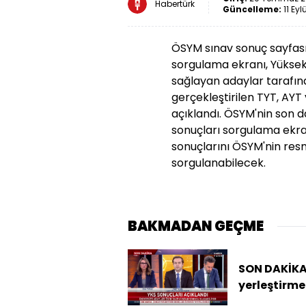
Habertürk
Güncelleme:
11 Eyl
ÖSYM sınav sonuç sayfası 
sorgulama ekranı, Yüksek
sağlayan adaylar tarafında
gerçekleştirilen TYT, AYT
açıklandı. ÖSYM'nin son 
sonuçları sorgulama ekran
sonuçlarını ÖSYM'nin resm
sorgulanabilecek.
BAKMADAN GEÇME
SON DAKİKA
yerleştirme
sonuçları