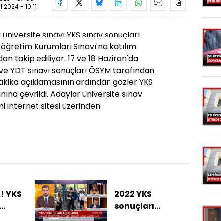
ül 2024 - 10:11
üniversite sınavı YKS sınav sonuçları
öğretim Kurumları Sınavı'na katılım
n takip ediliyor. 17 ve 18 Haziran'da
 ve YDT sınavı sonuçları ÖSYM tarafından
dakika açıklamasının ardından gözler YKS
ına çevrildi. Adaylar üniversite sınav
i internet sitesi üzerinden
! YKS
2022 YKS
sonuçları
açıklandı!