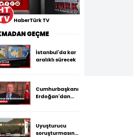
HaberTürk TV
KMADAN GEÇME
İstanbul'da kar
aralıklı sürecek
Cumhurbaşkanı
Erdoğan'dan
yeni yıl mesajı
Uyuşturucu
soruşturmasında