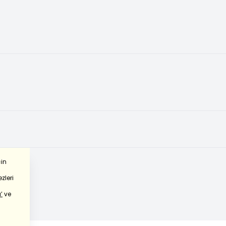
çin
zleri
’
ve