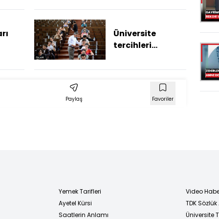
rı
Üniversite
tercihleri
başladı! Adaylar
nelere dikkat
etmeli?
Paylaş
Favoriler
Yemek Tarifleri
Video Habe
Ayetel Kürsi
TDK Sözlük
i
Saatlerin Anlamı
Üniversite