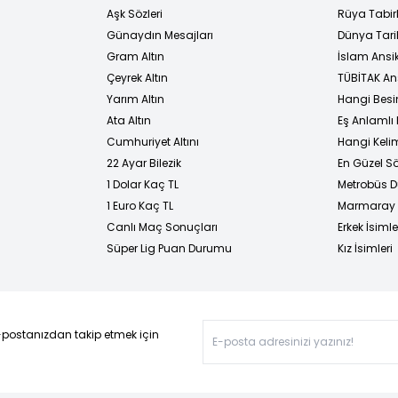
Aşk Sözleri
Rüya Tabirl
Günaydın Mesajları
Dünya Tarih
Gram Altın
İslam Ansi
Çeyrek Altın
TÜBİTAK An
Yarım Altın
Hangi Besi
Ata Altın
Eş Anlamlı 
Cumhuriyet Altını
Hangi Kelim
22 Ayar Bilezik
En Güzel Sö
1 Dolar Kaç TL
Metrobüs D
1 Euro Kaç TL
Marmaray D
Canlı Maç Sonuçları
Erkek İsimle
Süper Lig Puan Durumu
Kız İsimleri
-postanızdan takip etmek için