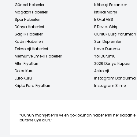
Güncel Haberler
Nöbetçi Eczaneler
Magazin Haberleri
İstiklal Marşı
Spor Haberleri
E Okul VBS
Dünya Haberleri
E Devlet Giriş
Sağlık Haberleri
Günlük Burç Yorumları
Kadın Haberleri
Son Depremler
Teknoloji Haberleri
Hava Durumu
Memur ve Emekli Haberleri
Yol Durumu
Altın Fiyatları
2026 Dünya Kupası
Dolar Kuru
Astroloji
Euro Kuru
Instagram Dondurma
Kripto Para Fiyatları
Instagram Silme
“Günün manşetlerini ve en çok okunan haberlerini her sabah e
bültene üye olun.”