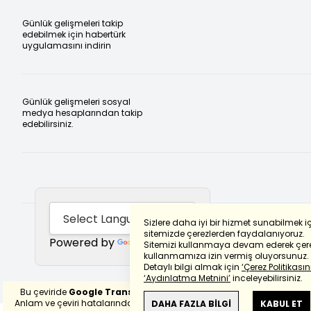
Günlük gelişmeleri takip
edebilmek için habertürk
uygulamasını indirin
Günlük gelişmeleri sosyal
medya hesaplarından takip
edebilirsiniz.
Sizlere daha iyi bir hizmet sunabilmek i
sitemizde çerezlerden faydalanıyoruz.
Powered by
Translate
Sitemizi kullanmaya devam ederek çere
kullanmamıza izin vermiş oluyorsunuz.
Detaylı bilgi almak için
‘Çerez Politikasını
‘Aydınlatma Metnini’
inceleyebilirsiniz.
Bu çeviride
Google Translete
kullanılmıştır.
Anlam ve çeviri hatalarından
haberturk.com
DAHA FAZLA BİLGİ
KABUL ET