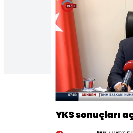
Video
Oynatıcısı
yükleniyor.
Yüklendi
:
0%
Sesi
Aç
YKS sonuçları a
Giriş:
20 Temmuz 20