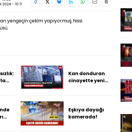
ül 2024 - 10:11
an yengeçin çekim yapıyormuş hissi
üsü.
sızlık:
Kan donduran
yla
cinayette yeni
in
görüntüler:
ını
Şirin'in katili ile
lar
karşılaştığı an
'nde
Eşkıya dayağı
rı
kamerada!