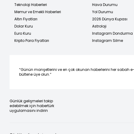
Teknoloji Haberleri
Hava Durumu
Memur ve Emekli Haberleri
Yol Durumu
Altın Fiyatları
2026 Dünya Kupası
Dolar Kuru
Astroloji
Euro Kuru
Instagram Dondurma
Kripto Para Fiyatları
Instagram Silme
“Günün manşetlerini ve en çok okunan haberlerini her sabah e
bültene üye olun.”
Günlük gelişmeleri takip
edebilmek için habertürk
uygulamasını indirin