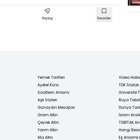
Paylaş
Favoriler
Yemek Tarifleri
Video Habe
Ayetel Kürsi
TDK Sözlük
i
Saatlerin Anlamı
Üniversite
Aşk Sözleri
Rüya Tabirl
Günaydın Mesajları
Dünya Tarih
Gram Altın
İslam Ansi
Çeyrek Altın
TÜBİTAK An
Yarım Altın
Hangi Besi
Ata Altın
Eş Anlamlı 