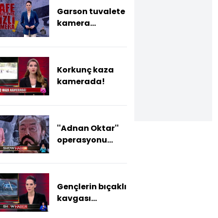
Garson tuvalete
kamera
yerleştirdi!
Korkunç kaza
kamerada!
''Adnan Oktar''
operasyonu
kamerada!
Gençlerin bıçaklı
kavgası
kamerada!