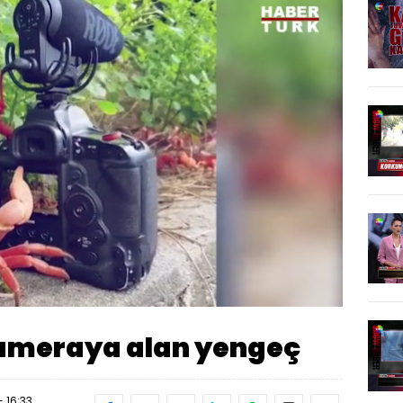
Yüklendi
:
100.00%
Oynatma
360
Hızı
kameraya alan yengeç
- 16:33