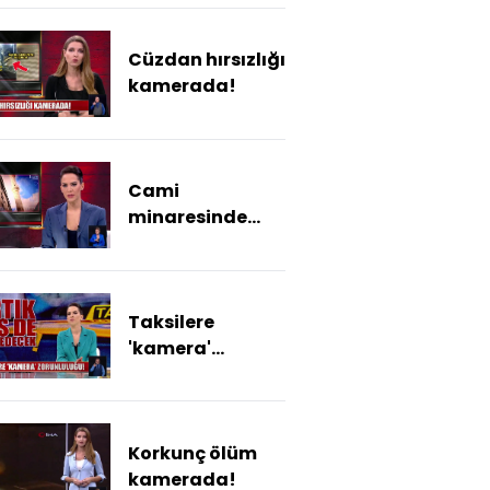
Cüzdan hırsızlığı
kamerada!
Cami
minaresinde
kamera
tartışması!
Taksilere
'kamera'
zorunluluğu!
Korkunç ölüm
kamerada!