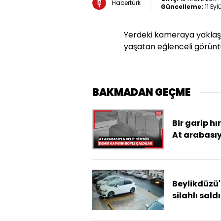
Habertürk
Güncelleme:
11 Eyl
Yerdeki kameraya yaklaş
yaşatan eğlenceli görünt
BAKMADAN GEÇME
Bir garip hır
At arabası
gelip, siten
demir kapıs
böyle çaldı
Beylikdüzü
silahlı saldı
kamerada!