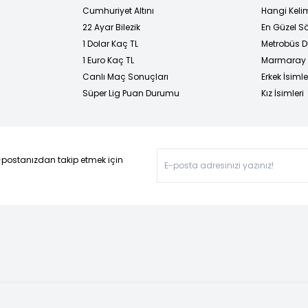
Cumhuriyet Altını
Hangi Kelim
22 Ayar Bilezik
En Güzel Sö
1 Dolar Kaç TL
Metrobüs D
1 Euro Kaç TL
Marmaray D
Canlı Maç Sonuçları
Erkek İsimle
Süper Lig Puan Durumu
Kız İsimleri
-postanızdan takip etmek için