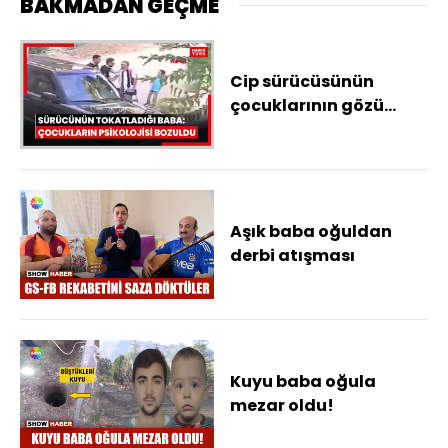
BAKMADAN GEÇME
Cip sürücüsünün
çocuklarının gözü
önünde tokatladığı
baba: Çocuklarımın
psikolojisi bozuldu
Aşık baba oğuldan
derbi atışması
Kuyu baba oğula
mezar oldu!