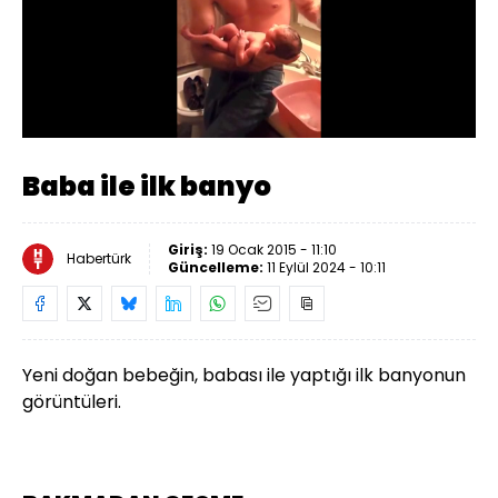
Yüklendi
:
34.14%
Sesi
Oynatma
Aç
Hızı
Baba ile ilk banyo
Giriş:
19 Ocak 2015 - 11:10
Habertürk
Güncelleme:
11 Eylül 2024 - 10:11
Yeni doğan bebeğin, babası ile yaptığı ilk banyonun
görüntüleri.