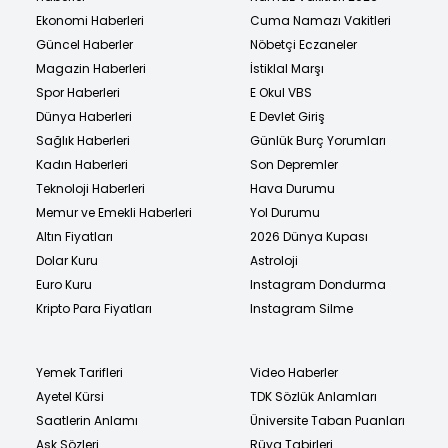
Ekonomi Haberleri
Cuma Namazı Vakitleri
Güncel Haberler
Nöbetçi Eczaneler
Magazin Haberleri
İstiklal Marşı
Spor Haberleri
E Okul VBS
Dünya Haberleri
E Devlet Giriş
Sağlık Haberleri
Günlük Burç Yorumları
Kadın Haberleri
Son Depremler
Teknoloji Haberleri
Hava Durumu
Memur ve Emekli Haberleri
Yol Durumu
Altın Fiyatları
2026 Dünya Kupası
Dolar Kuru
Astroloji
Euro Kuru
Instagram Dondurma
Kripto Para Fiyatları
Instagram Silme
Yemek Tarifleri
Video Haberler
Ayetel Kürsi
TDK Sözlük Anlamları
Saatlerin Anlamı
Üniversite Taban Puanları
Aşk Sözleri
Rüya Tabirleri