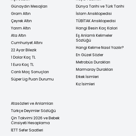
Günaydın Mesajları
Dünya Tarihi ve Türk Tarihi
Gram Altın
İslam Ansiklopedisi
Çeyrek Altın
TÜBİTAK Ansiklopedisi
Yarım Altın
Hangi Besin Kaç Kalori
Ata Altın
Eş Anlamlı Kelimeler
Sözlüğü
Cumhuriyet Altını
Hangi Kelime Nasıl Yazılır?
22 Ayar Bilezik
En Güzel Sözler
1 Dolar Kaç TL
Metrobüs Durakları
1 Euro Kaç TL
Marmaray Durakları
Canlı Maç Sonuçları
Erkek İsimleri
Süper Lig Puan Durumu
Kız İsimleri
Atasözleri ve Anlamları
Türkçe Deyimler Sözlüğü
Çin Takvimi 2026 ve Bebek
Cinsiyeti Hesaplama
İETT Sefer Saatleri