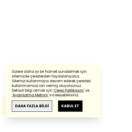
Sizlere daha iyi bir hizmet sunabilmek için
sitemizde çerezlerden faydalanıyoruz.
Sitemizi kullanmaya devam ederek çerezleri
Powered by
Translate
kullanmamıza izin vermiş oluyorsunuz.
Detaylı bilgi almak için
‘Çerez Politikasını’
ve
‘Aydınlatma Metnini’
inceleyebilirsiniz.
Bu çeviride
Google Translete
kullanılmıştır.
Anlam ve çeviri hatalarından
haberturk.com
DAHA FAZLA BİLGİ
KABUL ET
sorumlu değildir.