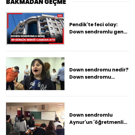
BAKMADAN GEÇME
Pendik'te feci olay:
Down sendromlu genç,
40 günlük bebeği
camdan attı
Down sendromu nedir?
Down sendromu
hastalık mı? Down
sendromu tedavi
edilebilir mi?
Down sendromlu
Aynur'un 'öğretmenlik'
hayali gerçek oldu