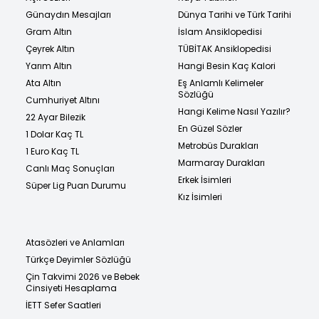
Günaydın Mesajları
Dünya Tarihi ve Türk Tarihi
Gram Altın
İslam Ansiklopedisi
Çeyrek Altın
TÜBİTAK Ansiklopedisi
Yarım Altın
Hangi Besin Kaç Kalori
Ata Altın
Eş Anlamlı Kelimeler
Sözlüğü
Cumhuriyet Altını
Hangi Kelime Nasıl Yazılır?
22 Ayar Bilezik
En Güzel Sözler
1 Dolar Kaç TL
Metrobüs Durakları
1 Euro Kaç TL
Marmaray Durakları
Canlı Maç Sonuçları
Erkek İsimleri
Süper Lig Puan Durumu
Kız İsimleri
Atasözleri ve Anlamları
Türkçe Deyimler Sözlüğü
Çin Takvimi 2026 ve Bebek
Cinsiyeti Hesaplama
İETT Sefer Saatleri