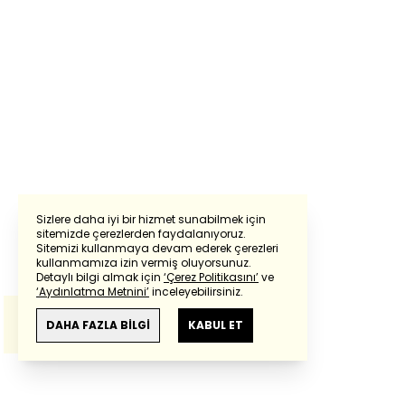
Sizlere daha iyi bir hizmet sunabilmek için
sitemizde çerezlerden faydalanıyoruz.
Sitemizi kullanmaya devam ederek çerezleri
Powered by
Translate
kullanmamıza izin vermiş oluyorsunuz.
Detaylı bilgi almak için
‘Çerez Politikasını’
ve
‘Aydınlatma Metnini’
inceleyebilirsiniz.
Bu çeviride
Google Translete
kullanılmıştır.
Anlam ve çeviri hatalarından
haberturk.com
DAHA FAZLA BİLGİ
KABUL ET
sorumlu değildir.