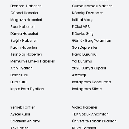
Ekonomi Haberleri
Cuma Namazı Vakitleri
Güncel Haberler
Nöbetçi Eczaneler
Magazin Haberleri
İstiklal Marşı
Spor Haberleri
E Okul VBS
Dünya Haberleri
E Devlet Giriş
Sağlık Haberleri
Günlük Burç Yorumları
Kadın Haberleri
Son Depremler
Teknoloji Haberleri
Hava Durumu
Memur ve Emekli Haberleri
Yol Durumu
Altın Fiyatları
2026 Dünya Kupası
Dolar Kuru
Astroloji
Euro Kuru
Instagram Dondurma
Kripto Para Fiyatları
Instagram Silme
Yemek Tarifleri
Video Haberler
Ayetel Kürsi
TDK Sözlük Anlamları
Saatlerin Anlamı
Üniversite Taban Puanları
Aşk Sözleri
Rüya Tabirleri