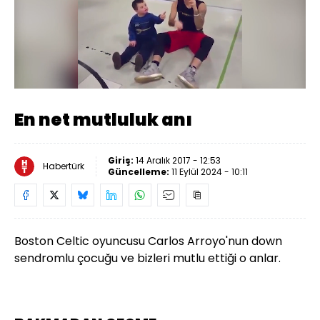
Yüklendi
:
100.00%
Sesi
Oynatma
720
Aç
Hızı
En net mutluluk anı
Giriş:
14 Aralık 2017 - 12:53
Habertürk
Güncelleme:
11 Eylül 2024 - 10:11
Boston Celtic oyuncusu Carlos Arroyo'nun down
sendromlu çocuğu ve bizleri mutlu ettiği o anlar.