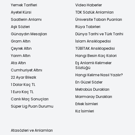
Yemek Tarifleri
Video Haberler
Ayetel Kürsi
TDK Sözlük Anlamları
Saatlerin Anlamı
Üniversite Taban Puanları
Aşk Sözleri
Rüya Tabirleri
Günaydın Mesajları
Dünya Tarihi ve Türk Tarihi
Gram Altın
İslam Ansiklopedisi
Çeyrek Altın
TÜBİTAK Ansiklopedisi
Yarım Altın
Hangi Besin Kaç Kalori
Ata Altın
Eş Anlamlı Kelimeler
Sözlüğü
Cumhuriyet Altını
Hangi Kelime Nasıl Yazılır?
22 Ayar Bilezik
En Güzel Sözler
1 Dolar Kaç TL
Metrobüs Durakları
1 Euro Kaç TL
Marmaray Durakları
Canlı Maç Sonuçları
Erkek İsimleri
Süper Lig Puan Durumu
Kız İsimleri
Atasözleri ve Anlamları