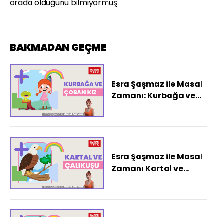
orada olduğunu bilmiyormuş
BAKMADAN GEÇME
Esra Şaşmaz ile Masal
Zamanı: Kurbağa ve
Çoban Kız
Esra Şaşmaz ile Masal
Zamanı Kartal ve
Çalıkuşu