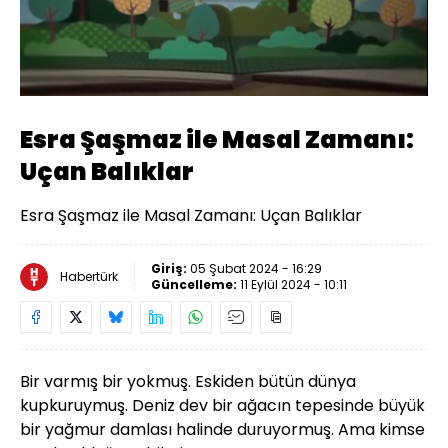
Yüklendi
:
15.73%
Sesi
Oynatma
Aç
Hızı
Esra Şaşmaz ile Masal Zamanı:
Uçan Balıklar
Esra Şaşmaz ile Masal Zamanı: Uçan Balıklar
Giriş:
05 Şubat 2024 - 16:29
Habertürk
Güncelleme:
11 Eylül 2024 - 10:11
Bir varmış bir yokmuş. Eskiden bütün dünya
kupkuruymuş. Deniz dev bir ağacın tepesinde büyük
bir yağmur damlası halinde duruyormuş. Ama kimse