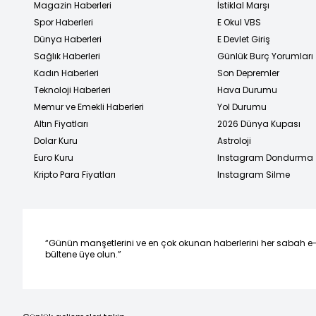
Magazin Haberleri
İstiklal Marşı
Spor Haberleri
E Okul VBS
Dünya Haberleri
E Devlet Giriş
Sağlık Haberleri
Günlük Burç Yorumları
Kadın Haberleri
Son Depremler
Teknoloji Haberleri
Hava Durumu
Memur ve Emekli Haberleri
Yol Durumu
Altın Fiyatları
2026 Dünya Kupası
Dolar Kuru
Astroloji
Euro Kuru
Instagram Dondurma
Kripto Para Fiyatları
Instagram Silme
“Günün manşetlerini ve en çok okunan haberlerini her sabah e
bültene üye olun.”