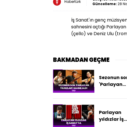
Habertürk
Güncelleme:
28 Ni
İş Sanat'ın genç müzisy
sahnesini açtığı Parlayan
(çello) ve Deniz Ulu (tro
BAKMADAN GEÇME
Sezonun so
'Parlayan
Yıldızlar'ı İş
Sanat'ta s
aldı
Parlayan
yıldızlar İş
Sanat'ta