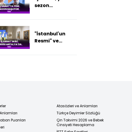
sezon
programına
konserle
başlıyor
"İstanbul'un
Resmi" ve
"Yazan-Çizen
Latif Demirci"
Sergileri
Antalya'da
rler
Atasözleri ve Anlamları
 Anlamları
Türkçe Deyimler Sözlüğü
 Taban Puanları
Çin Takvimi 2026 ve Bebek
Cinsiyeti Hesaplama
eri
İETT Sefer Saatleri