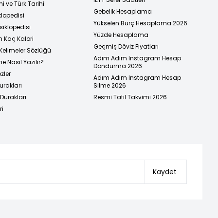
i ve Türk Tarihi
Gebelik Hesaplama
klopedisi
Yükselen Burç Hesaplama 2026
siklopedisi
Yüzde Hesaplama
n Kaç Kalori
Geçmiş Döviz Fiyatları
Kelimeler Sözlüğü
Adım Adım Instagram Hesap
e Nasıl Yazılır?
Dondurma 2026
zler
Adım Adım Instagram Hesap
urakları
Silme 2026
urakları
Resmi Tatil Takvimi 2026
ri
Kaydet