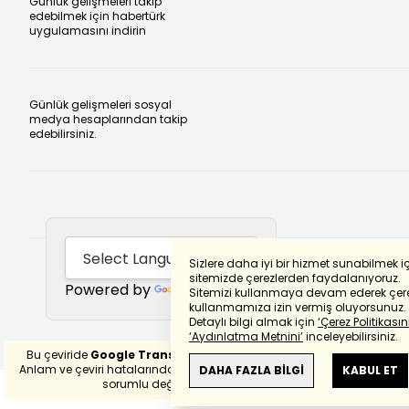
Günlük gelişmeleri takip
edebilmek için habertürk
uygulamasını indirin
Günlük gelişmeleri sosyal
medya hesaplarından takip
edebilirsiniz.
Sizlere daha iyi bir hizmet sunabilmek i
sitemizde çerezlerden faydalanıyoruz.
Powered by
Translate
Sitemizi kullanmaya devam ederek çere
kullanmamıza izin vermiş oluyorsunuz.
Detaylı bilgi almak için
‘Çerez Politikasını
‘Aydınlatma Metnini’
inceleyebilirsiniz.
Bu çeviride
Google Translete
kullanılmıştır.
Anlam ve çeviri hatalarından
haberturk.com
DAHA FAZLA BİLGİ
KABUL ET
sorumlu değildir.