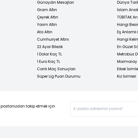
Günaydın Mesajları
Dünya Tarih
Gram Altın
İslam Ansi
Çeyrek Altın
TÜBİTAK An
Yarım Altın
Hangi Besi
Ata Altın
Eş Anlamlı 
Cumhuriyet Altını
Hangi Kelim
22 Ayar Bilezik
En Güzel Sö
1 Dolar Kaç TL
Metrobüs D
1 Euro Kaç TL
Marmaray D
Canlı Maç Sonuçları
Erkek İsimle
Süper Lig Puan Durumu
Kız İsimleri
-postanızdan takip etmek için