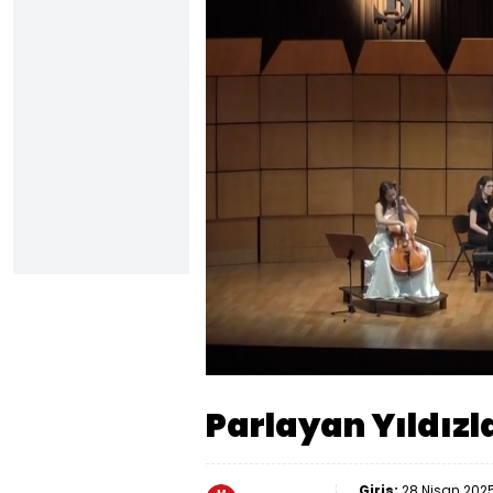
Yüklendi
:
39.40%
Sesi
Aç
Parlayan Yıldızla
Giriş:
28 Nisan 2025