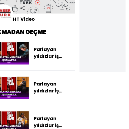
HT Video
KMADAN GEÇME
Parlayan
yıldızlar İş
Sanat'ta
Parlayan
yıldızlar İş
Sanat'ta
Parlayan
yıldızlar İş