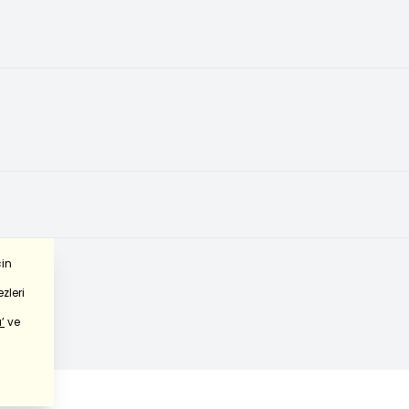
çin
zleri
’
ve