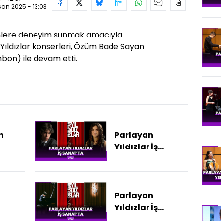
san 2025 - 13:03
enlere deneyim sunmak amacıyla
 Yıldızlar konserleri, Özüm Bade Sayan
mbon) ile devam etti.
n
Parlayan
Yıldızlar İş
Sanat'ta
ahne
Parlayan
Yıldızlar İş
Sanat'ta