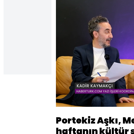
Yüklendi
:
2.82%
Sesi
Aç
Portekiz Aşkı, M
haftanın kültür 