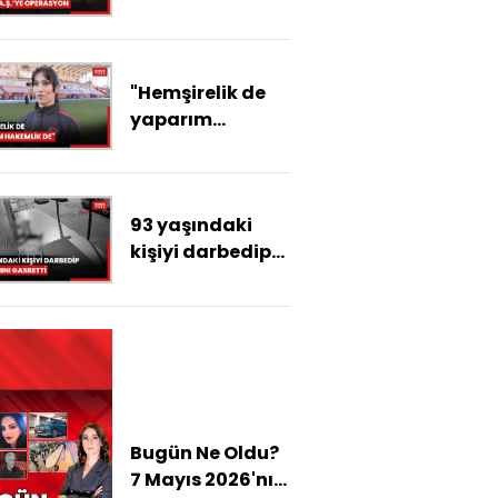
operasyon: 30
gözaltı
"Hemşirelik de
yaparım
hakemlik de"
93 yaşındaki
kişiyi darbedip
cüzdanını
gasbetti
Bugün Ne Oldu?
7 Mayıs 2026'nın