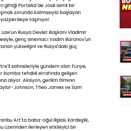
 gittiği Portekiz'de José isimli bir
laşmak zorunda kalmasıyla başlayan
beyazperdeye taşınıyor.
e Law'un Rusya Devlet Başkanı Vladimir
âyesiyle, genç sinemacı Vadim Baranov'un
zanan yükselişini ve Rusya'daki güç
filtre'li sahneleriyle gündem olan Fünye,
ir bomba tehdidi etrafında gelişen
na alıyor. Aksiyon, gerilim filminin
 Taylor-Johnson, Theo James ve Sam
ribu Art'ta baba-oğul ilişkisi, kardeşlik,
 üzerinden ilerleyen etkileyici bir