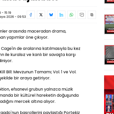
 - 15:19
yıs 2026 - 09:53
ilmler arasında maceradan drama,
an yapımlar öne çıkıyor.
 Cage'in de aralarına katılmasıyla bu kez
 ile kuralsız ve kanlı bir savaşta karşı
iniyor.
ill Bill: Mevzunun Tamamı; Vol. 1 ve Vol.
şekilde bir araya getiriyor.
ition, efsanevi grubun yalnızca müzik
amanda bir kültürel hareketin doğuşunda
ynadığını mercek altına alıyor.
ado'nun başrollerini paylaştığı Portekiz