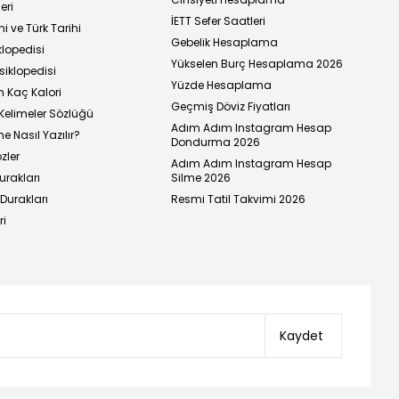
eri
İETT Sefer Saatleri
i ve Türk Tarihi
Gebelik Hesaplama
klopedisi
Yükselen Burç Hesaplama 2026
siklopedisi
Yüzde Hesaplama
n Kaç Kalori
Geçmiş Döviz Fiyatları
Kelimeler Sözlüğü
Adım Adım Instagram Hesap
e Nasıl Yazılır?
Dondurma 2026
zler
Adım Adım Instagram Hesap
urakları
Silme 2026
urakları
Resmi Tatil Takvimi 2026
ri
Kaydet