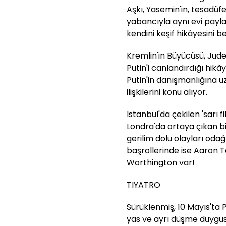
Aşkı, Yasemin'in, tesadüfen
yabancıyla aynı evi pay
kendini keşif hikâyesini 
Kremlin'in Büyücüsü, Jud
Putin'i canlandırdığı hik
Putin'in danışmanlığına u
ilişkilerini konu alıyor.
İstanbul'da çekilen 'sarı 
Londra'da ortaya çıkan b
gerilim dolu olayları odağı
başrollerinde ise Aaron
Worthington var!
TİYATRO
Sürüklenmiş, 10 Mayıs'ta Pa
yas ve ayrı düşme duygusu