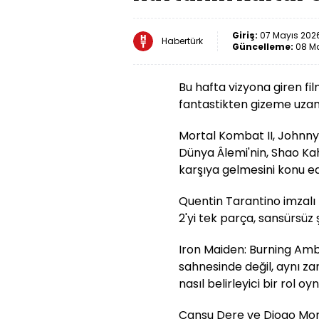
Giriş:
07 Mayıs 2026
Habertürk
Güncelleme:
08 Ma
Bu hafta vizyona giren f
fantastikten gizeme uzan
Mortal Kombat II, Johnny
Dünya Âlemi'nin, Shao Kahn
karşıya gelmesini konu ed
Quentin Tarantino imzalı K
2'yi tek parça, sansürsüz 
Iron Maiden: Burning Amb
sahnesinde değil, aynı z
nasıl belirleyici bir rol o
Cansu Dere ve Diogo Morg