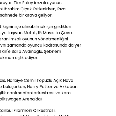
turuyor. Tim Foley imzalı oyunun
ni İbrahim Çiçek üstlenirken, Rıza
 sahnede bir araya geliyor.
işinin işe alınabilmek için girdikleri
eye taşıyan Metot, 15 Mayıs’ta Çevre
ceran imzalı oyunun yönetmenliğini
 aynı zamanda oyuncu kadrosunda da yer
skin'e Sarp Aydınoğlu, Şebnem
ekman eşlik ediyor.
Edis, Harbiye Cemil Topuzlu Açık Hava
le buluşurken, Harry Potter ve Azkaban
şilik canlı senfoni orkestrası ve koro
 Volkswagen Arena'da!
tanbul Filarmoni Orkestrası,