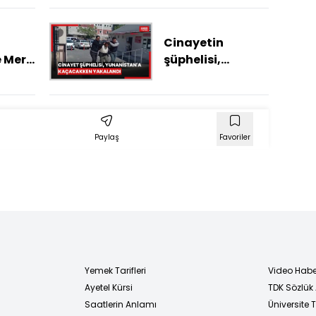
geliyor: Dai Dai
ddet
Cinayetin
e Mert
şüphelisi,
Yunanistan'a
ans
kaçma
hazırlığındayken
yakalandı
Paylaş
Favoriler
Yemek Tarifleri
Video Habe
Ayetel Kürsi
TDK Sözlük
i
Saatlerin Anlamı
Üniversite