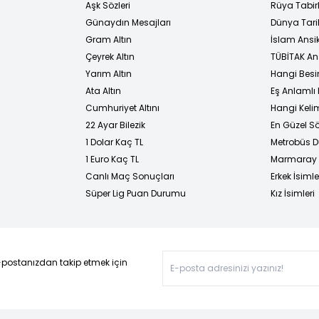
Aşk Sözleri
Rüya Tabirl
Günaydın Mesajları
Dünya Tarih
Gram Altın
İslam Ansi
Çeyrek Altın
TÜBİTAK An
Yarım Altın
Hangi Besi
Ata Altın
Eş Anlamlı 
Cumhuriyet Altını
Hangi Kelim
22 Ayar Bilezik
En Güzel Sö
1 Dolar Kaç TL
Metrobüs D
1 Euro Kaç TL
Marmaray D
Canlı Maç Sonuçları
Erkek İsimle
Süper Lig Puan Durumu
Kız İsimleri
-postanızdan takip etmek için