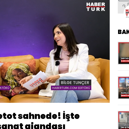
BA
Oynatma
720
Hızı
etot sahnede! İşte
sanat ajandası