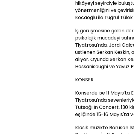
hikâyeyi seyirciyle buluş
yönetmenliğini ve çevirisi
Kocaoğlu ile Tuğrul Tülek
İş görüşmesine gelen dört k
psikolojik mücadeyi sahn
Tiyatrosu'nda. Jordi Gal
üstlenen Serkan Keskin,
alıyor. Oyunda Serkan Ke
Hassanisoughi ve Yavuz P
KONSER
Konserde ise 11 Mayıs'ta 
Tiyatrosu'nda sevenleriy
Tutsağı In Concert, 130 ki
eşliğinde 15-16 Mayıs'ta
Klasik müzikte Borusan İs