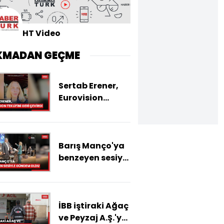
HT Video
KMADAN GEÇME
Sertab Erener,
Eurovision
teklifini geri
çevirdi
Barış Manço'ya
benzeyen sesiyle
gündem oldu:
"90'lar ruhunu
bize keyifle
İBB iştiraki Ağaç
yansıttı"
ve Peyzaj A.Ş.'ye