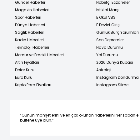
Güncel Haberler
Nöbetçi Eczaneler
Magazin Haberleri
İstiklal Marşı
Spor Haberleri
E Okul VBS
Dünya Haberleri
E Devlet Giriş
Sağlık Haberleri
Günlük Burç Yorumları
Kadın Haberleri
Son Depremler
Teknoloji Haberleri
Hava Durumu
Memur ve Emekli Haberleri
Yol Durumu
Altın Fiyatları
2026 Dünya Kupası
Dolar Kuru
Astroloji
Euro Kuru
Instagram Dondurma
Kripto Para Fiyatları
Instagram Silme
“Günün manşetlerini ve en çok okunan haberlerini her sabah e
bültene üye olun.”