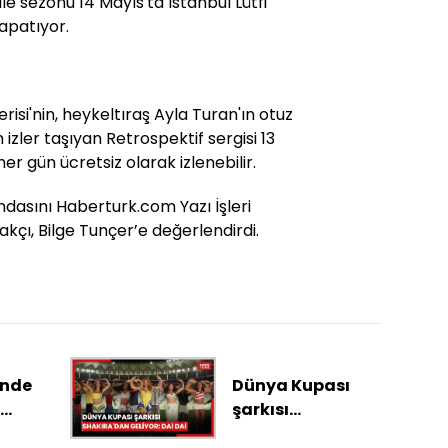
ile sezonu 14 Mayıs'ta İstanbul Lütfi
apatıyor.
risi'nin, heykeltıraş Ayla Turan'ın otuz
 izler taşıyan Retrospektif sergisi 13
 gün ücretsiz olarak izlenebilir.
ndasını Haberturk.com Yazı İşleri
çı, Bilge Tunçer’e değerlendirdi.
'nde
Dünya Kupası
şarkısı
e
Shakira'dan