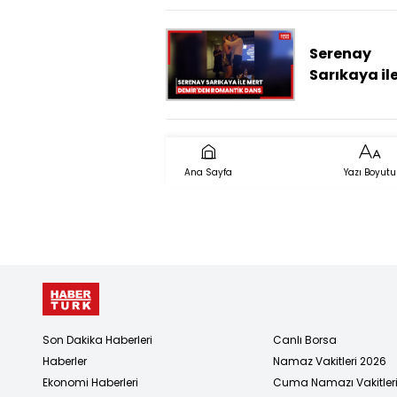
skandal
görüntüler:
Hastaya şi
Serenay
ve tükürme
Sarıkaya il
kamerada
Demir'den
romantik d
Ana Sayfa
Yazı Boyutu
Son Dakika Haberleri
Canlı Borsa
Haberler
Namaz Vakitleri 2026
Ekonomi Haberleri
Cuma Namazı Vakitler