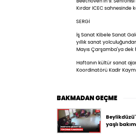
Beethoven'ın 9. Senfonisi 
Kırdar ICEC sahnesinde k
SERGİ
İş Sanat Kibele Sanat Gale
yıllık sanat yolculuğundan
Mayıs Çarşamba'ya dek her
Haftanın kültür sanat aja
Koordinatörü Kadir Kaymak
BAKMADAN GEÇME
Beylikdüzü
yaşlı bakım
merkezind