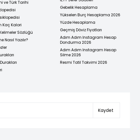
i ve Türk Tarihi
Gebelik Hesaplama
klopedisi
Yükselen Burç Hesaplama 2026
siklopedisi
Yüzde Hesaplama
n Kaç Kalori
Geçmiş Döviz Fiyatları
Kelimeler Sözlüğü
Adım Adım Instagram Hesap
e Nasıl Yazılır?
Dondurma 2026
zler
Adım Adım Instagram Hesap
urakları
Silme 2026
urakları
Resmi Tatil Takvimi 2026
ri
Kaydet