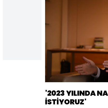
Sesi
Aç
'2023 YILINDA N
İSTİYORUZ'