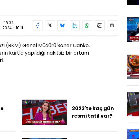
 - 18:32
ül 2024 - 10:11
ezi (BKM) Genel Müdürü Soner Canko,
in kartla yapıldığı nakitsiz bir ortam
i.
ne
2023'te kaç gün
resmi tatil var?