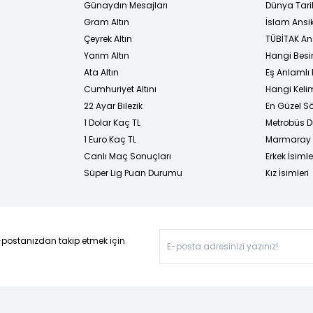
Günaydın Mesajları
Dünya Tarih
Gram Altın
İslam Ansi
Çeyrek Altın
TÜBİTAK An
Yarım Altın
Hangi Besi
Ata Altın
Eş Anlamlı 
Cumhuriyet Altını
Hangi Kelim
22 Ayar Bilezik
En Güzel Sö
1 Dolar Kaç TL
Metrobüs D
1 Euro Kaç TL
Marmaray D
Canlı Maç Sonuçları
Erkek İsimle
Süper Lig Puan Durumu
Kız İsimleri
-postanızdan takip etmek için