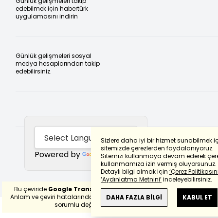
Günlük gelişmeleri takip
edebilmek için habertürk
uygulamasını indirin
Günlük gelişmeleri sosyal
medya hesaplarından takip
edebilirsiniz.
Sizlere daha iyi bir hizmet sunabilmek i
sitemizde çerezlerden faydalanıyoruz.
Powered by
Translate
Sitemizi kullanmaya devam ederek çere
kullanmamıza izin vermiş oluyorsunuz.
Detaylı bilgi almak için
‘Çerez Politikasını
‘Aydınlatma Metnini’
inceleyebilirsiniz.
Bu çeviride
Google Translete
kullanılmıştır.
Anlam ve çeviri hatalarından
haberturk.com
DAHA FAZLA BİLGİ
KABUL ET
sorumlu değildir.