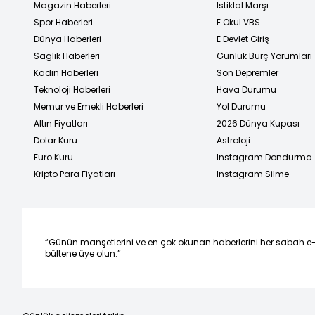
Magazin Haberleri
İstiklal Marşı
Spor Haberleri
E Okul VBS
Dünya Haberleri
E Devlet Giriş
Sağlık Haberleri
Günlük Burç Yorumları
Kadın Haberleri
Son Depremler
Teknoloji Haberleri
Hava Durumu
Memur ve Emekli Haberleri
Yol Durumu
Altın Fiyatları
2026 Dünya Kupası
Dolar Kuru
Astroloji
Euro Kuru
Instagram Dondurma
Kripto Para Fiyatları
Instagram Silme
“Günün manşetlerini ve en çok okunan haberlerini her sabah e
bültene üye olun.”