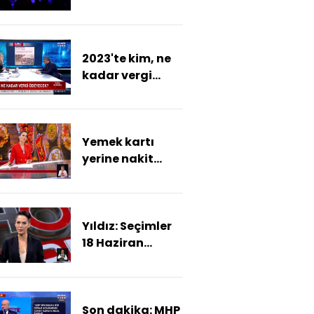
değişti
2023'te kim, ne
kadar vergi
ödeyecek? 2023
vergileri belli
oldu!
Yemek kartı
yerine nakit
dönemi!
Yıldız: Seçimler
18 Haziran
2023'te
yapılacak
Son dakika: MHP