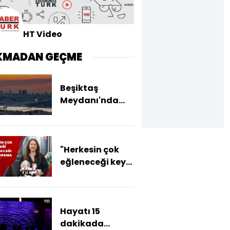
HT Video
KMADAN GEÇME
Beşiktaş
Meydanı'nda
komedinin
başlama vuruşu
yapıldı
"Herkesin çok
eğleneceği keyif
alacağı bir
programa
sahibiz"
Hayatı 15
dakikada