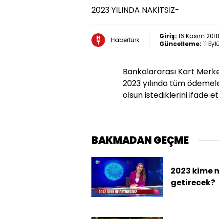
2023 YILINDA NAKİTSİZ-
Giriş:
16 Kasım 2018
Habertürk
Güncelleme:
11 Eyl
Bankalararası Kart Merk
2023 yılında tüm ödemeler
olsun istediklerini ifade ett
BAKMADAN GEÇME
2023 kime 
getirecek?