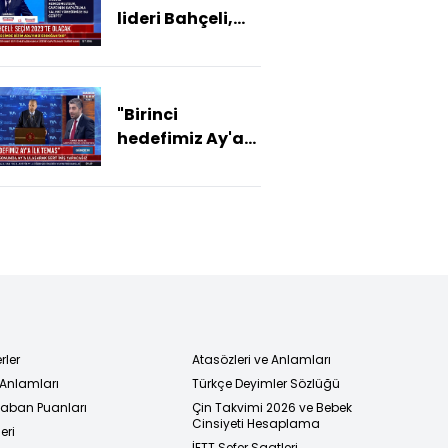
lideri Bahçeli,
MHP
Kurultayı'nda
konuştu:
"Birinci
"Adayımız
hedefimiz Ay'a
Erdoğan'dır"
ilk temas"
rler
Atasözleri ve Anlamları
 Anlamları
Türkçe Deyimler Sözlüğü
 Taban Puanları
Çin Takvimi 2026 ve Bebek
Cinsiyeti Hesaplama
eri
İETT Sefer Saatleri