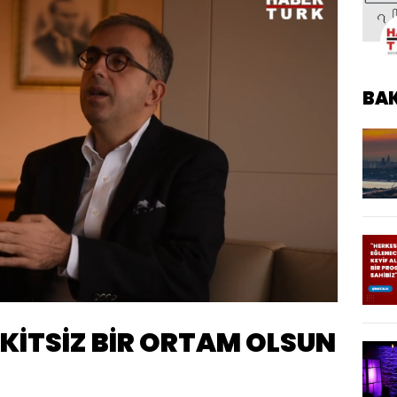
BA
Yüklendi
:
86.08%
Oynatma
Hızı
AKİTSİZ BİR ORTAM OLSUN