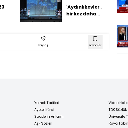
23
'Aydınlıkevler',
bir kez daha
Ankara
Congresium'da
sahnelendi
Paylaş
Favoriler
Yemek Tarifleri
Video Habe
Ayetel Kürsi
TDK Sözlük
i
Saatlerin Anlamı
Üniversite
Aşk Sözleri
Rüya Tabirl