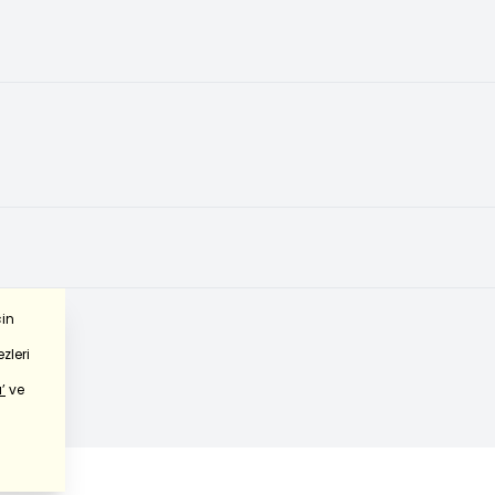
çin
zleri
’
ve