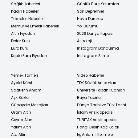
Sağlık Haberleri
Günlük Burç Yorumları
Kadın Haberleri
Son Depremler
Teknoloji Haberleri
Hava Durumu
Memur ve Emekli Haberleri
Yol Durumu
Altın Fiyatları
2026 Dünya Kupası
Dolar Kuru
Astroloji
Euro Kuru
Instagram Dondurma
Kripto Para Fiyatları
Instagram Silme
Yemek Tarifleri
Video Haberler
Ayetel Kürsi
TDK Sözlük Anlamları
Saatlerin Anlamı
Üniversite Taban Puanları
Aşk Sözleri
Rüya Tabirleri
Günaydın Mesajları
Dünya Tarihi ve Türk Tarihi
Gram Altın
İslam Ansiklopedisi
Çeyrek Altın
TÜBİTAK Ansiklopedisi
Yarım Altın
Hangi Besin Kaç Kalori
Ata Altın
Eş Anlamlı Kelimeler