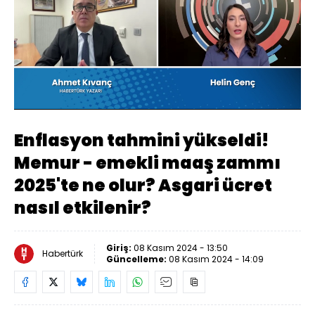
Yüklendi
:
4.50%
Sesi
Oynatma
480
Aç
Hızı
Enflasyon tahmini yükseldi!
Memur - emekli maaş zammı
2025'te ne olur? Asgari ücret
nasıl etkilenir?
Giriş:
08 Kasım 2024 - 13:50
Habertürk
Güncelleme:
08 Kasım 2024 - 14:09