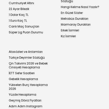
Sözlüğü
Cumhuriyet Altını
Hangi Kelime Nasıl Yazılır?
22 Ayar Bilezik
En Güzel Sözler
1 Dolar Kaç TL
Metrobüs Durakları
1 Euro Kaç TL
Marmaray Durakları
Canlı Maç Sonuçları
Erkek İsimleri
Süper Lig Puan Durumu
Kız İsimleri
Atasözleri ve Anlamları
Türkçe Deyimler Sözlüğü
Çin Takvimi 2026 ve Bebek
Cinsiyeti Hesaplama
İETT Sefer Saatleri
Gebelik Hesaplama
Yükselen Burç Hesaplama
2026
Yüzde Hesaplama
Geçmiş Döviz Fiyatları
Adım Adım Instagram