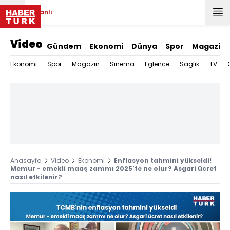
Canlı
Video
Gündem
Ekonomi
Dünya
Spor
Magazin
Ekonomi
Spor
Magazin
Sinema
Eğlence
Sağlık
TV
Anasayfa
Video
Ekonomi
Enflasyon tahmini yükseldi!
Memur - emekli maaş zammı 2025'te ne olur? Asgari ücret
nasıl etkilenir?