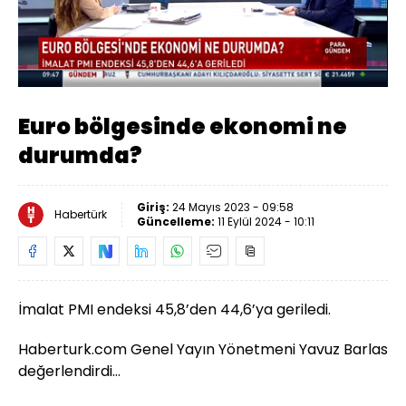
Yüklendi
:
27.95%
Sesi
Oynatma
Aç
Hızı
Euro bölgesinde ekonomi ne
durumda?
Giriş:
24 Mayıs 2023 - 09:58
Habertürk
Güncelleme:
11 Eylül 2024 - 10:11
İmalat PMI endeksi 45,8’den 44,6’ya geriledi.
Haberturk.com Genel Yayın Yönetmeni Yavuz Barlas
değerlendirdi…