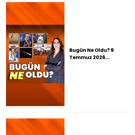
Bugün Ne Oldu? 9
Temmuz 2026
haberleri: Trump
"Bence ateşkes bitti"
dedi ABD İran'ı vurdu,
İran'dan NATO'ya
yanıt, MSB'den
CAATSA mesajı, Dünya
Kupası'nda çeyrek
final heyecanı