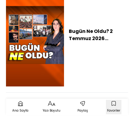
Bugün Ne Oldu? 2
Temmuz 2026
haberleri: Terörsüz
Türkiye sürecinde yasa
adımı, Ankara'da
NATO Zirvesi tedbirleri,
Madımak'ın üzerinden
33 yıl geçti, Komedyen
Deniz Göktaş
gözaltında
Ana Sayfa
Yazı Boyutu
Paylaş
Favoriler