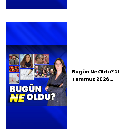
değişti, Sert düzeltme
vatandaşı altından
soğuttu
Bugün Ne Oldu? 21
Temmuz 2026
haberleri: Özgür
Özel'den CHP'ye veda:
Yeni partimizi
kuruyoruz, İmralı
heyeti Öcalan'ın
mesajını paylaştı,
Gülistan Doku hamile
miydi?