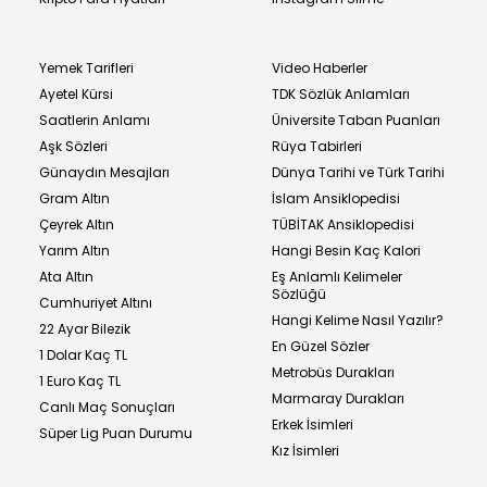
Yemek Tarifleri
Video Haberler
Ayetel Kürsi
TDK Sözlük Anlamları
Saatlerin Anlamı
Üniversite Taban Puanları
Aşk Sözleri
Rüya Tabirleri
Günaydın Mesajları
Dünya Tarihi ve Türk Tarihi
Gram Altın
İslam Ansiklopedisi
Çeyrek Altın
TÜBİTAK Ansiklopedisi
Yarım Altın
Hangi Besin Kaç Kalori
Ata Altın
Eş Anlamlı Kelimeler
Sözlüğü
Cumhuriyet Altını
Hangi Kelime Nasıl Yazılır?
22 Ayar Bilezik
En Güzel Sözler
1 Dolar Kaç TL
Metrobüs Durakları
1 Euro Kaç TL
Marmaray Durakları
Canlı Maç Sonuçları
Erkek İsimleri
Süper Lig Puan Durumu
Kız İsimleri