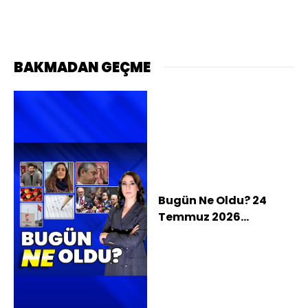
BAKMADAN GEÇME
Bugün Ne Oldu? 24
Temmuz 2026
haberleri: CHP'de
Özgür Özel dahil 91
vekil istifa etti; Yeni
Parti kuruldu, Meclis'te
sandalye sayısı