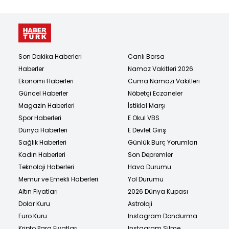
Son Dakika Haberleri
Canlı Borsa
Haberler
Namaz Vakitleri 2026
Ekonomi Haberleri
Cuma Namazı Vakitleri
Güncel Haberler
Nöbetçi Eczaneler
Magazin Haberleri
İstiklal Marşı
Spor Haberleri
E Okul VBS
Dünya Haberleri
E Devlet Giriş
Sağlık Haberleri
Günlük Burç Yorumları
Kadın Haberleri
Son Depremler
Teknoloji Haberleri
Hava Durumu
Memur ve Emekli Haberleri
Yol Durumu
Altın Fiyatları
2026 Dünya Kupası
Dolar Kuru
Astroloji
Euro Kuru
Instagram Dondurma
Kripto Para Fiyatları
Instagram Silme