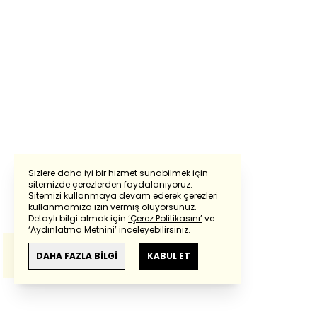
Sizlere daha iyi bir hizmet sunabilmek için
sitemizde çerezlerden faydalanıyoruz.
Sitemizi kullanmaya devam ederek çerezleri
Powered by
Translate
kullanmamıza izin vermiş oluyorsunuz.
Detaylı bilgi almak için
‘Çerez Politikasını’
ve
‘Aydınlatma Metnini’
inceleyebilirsiniz.
Bu çeviride
Google Translete
kullanılmıştır.
Anlam ve çeviri hatalarından
haberturk.com
DAHA FAZLA BİLGİ
KABUL ET
sorumlu değildir.