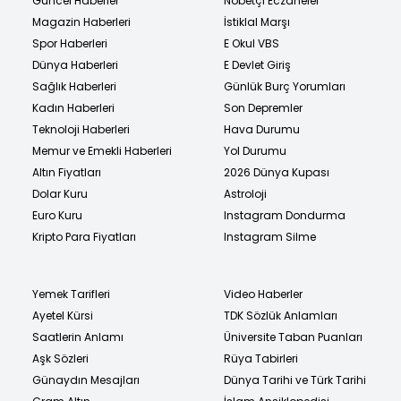
Güncel Haberler
Nöbetçi Eczaneler
Magazin Haberleri
İstiklal Marşı
Spor Haberleri
E Okul VBS
Dünya Haberleri
E Devlet Giriş
Sağlık Haberleri
Günlük Burç Yorumları
Kadın Haberleri
Son Depremler
Teknoloji Haberleri
Hava Durumu
Memur ve Emekli Haberleri
Yol Durumu
Altın Fiyatları
2026 Dünya Kupası
Dolar Kuru
Astroloji
Euro Kuru
Instagram Dondurma
Kripto Para Fiyatları
Instagram Silme
Yemek Tarifleri
Video Haberler
Ayetel Kürsi
TDK Sözlük Anlamları
Saatlerin Anlamı
Üniversite Taban Puanları
Aşk Sözleri
Rüya Tabirleri
Günaydın Mesajları
Dünya Tarihi ve Türk Tarihi