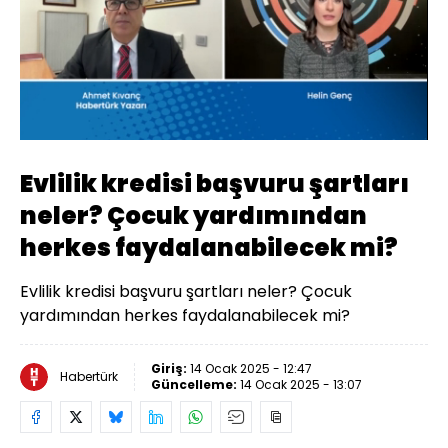
Yüklendi
:
4.93%
Sesi
Oynatma
Aç
Hızı
Evlilik kredisi başvuru şartları
neler? Çocuk yardımından
herkes faydalanabilecek mi?
Evlilik kredisi başvuru şartları neler? Çocuk
yardımından herkes faydalanabilecek mi?
Giriş:
14 Ocak 2025 - 12:47
Habertürk
Güncelleme:
14 Ocak 2025 - 13:07