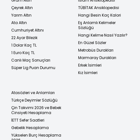
Gram Altın
İslam Ansiklopedisi
Çeyrek Altın
TÜBİTAK Ansiklopedisi
Yarım Altın
Hangi Besin Kaç Kalori
Ata Altın
Eş Anlamlı Kelimeler
Sözlüğü
Cumhuriyet Altını
Hangi Kelime Nasıl Yazılır?
22 Ayar Bilezik
En Güzel Sözler
1 Dolar Kaç TL
Metrobüs Durakları
1 Euro Kaç TL
Marmaray Durakları
Canlı Maç Sonuçları
Erkek İsimleri
Süper Lig Puan Durumu
Kız İsimleri
Atasözleri ve Anlamları
Türkçe Deyimler Sözlüğü
Çin Takvimi 2026 ve Bebek
Cinsiyeti Hesaplama
İETT Sefer Saatleri
Gebelik Hesaplama
Yükselen Burç Hesaplama