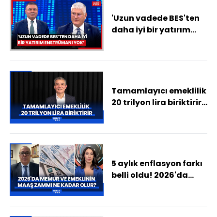
'Uzun vadede BES'ten
daha iyi bir yatırım
enstrümanı yok'
Tamamlayıcı emeklilik
20 trilyon lira biriktirir -
Rahim AK ile Sigorta
Sayfası
5 aylık enflasyon farkı
belli oldu! 2026'da
memur ve emeklinin
maaş zammı ne kadar
olur?