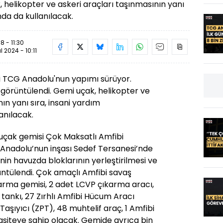
helikopter ve askeri araçları taşınmasının yanı
nda da kullanılacak.
8 - 11:30
ül 2024 - 10:11
si TCG Anadolu'nun yapımı sürüyor.
görüntülendi. Gemi uçak, helikopter ve
ın yanı sıra, insani yardım
anılacak.
ş uçak gemisi Çok Maksatlı Amfibi
nadolu’nun inşası Sedef Tersanesi’nde
in havuzda bloklarının yerleştirilmesi ve
ntülendi. Çok amaçlı Amfibi savaş
arma gemisi, 2 adet LCVP çıkarma aracı,
 tankı, 27 Zırhlı Amfibi Hücum Aracı
 Taşıyıcı (ZPT), 48 muhtelif araç, 1 Amfibi
siteye sahip olacak. Gemide ayrıca bin