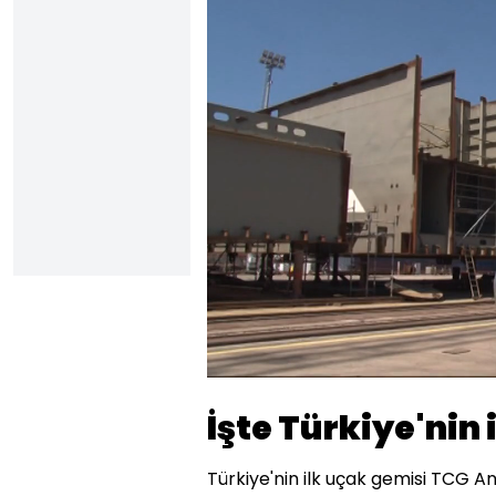
Yüklendi
:
31.14%
Sesi
Aç
İşte Türkiye'nin 
Türkiye'nin ilk uçak gemisi TCG A