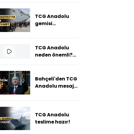
Türk
donanmasına
TCG Anadolu
nasıl güç
gemisi
katacak?)
Sarayburnu'nda
vatandaşların
ziyaretine açıldı
TCG Anadolu
neden önemli?
Doç. Dr. Merve
Seren yanıtladı
Bahçeli'den TCG
Anadolu mesajı:
Çılgın Türklerin
tarihi bir
başarısı
TCG Anadolu
teslime hazır!