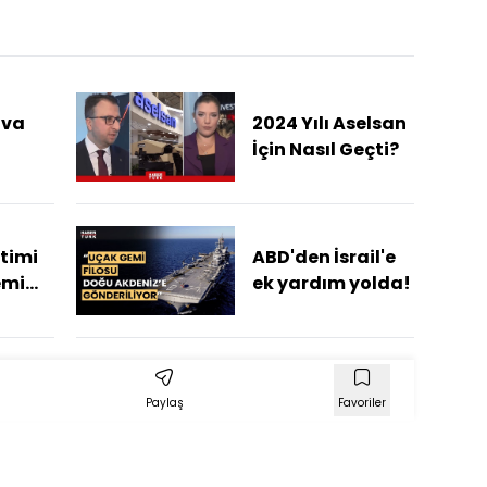
ava
2024 Yılı Aselsan
İçin Nasıl Geçti?
eyi
timi
ABD'den İsrail'e
emi
ek yardım yolda!
Paylaş
Favoriler