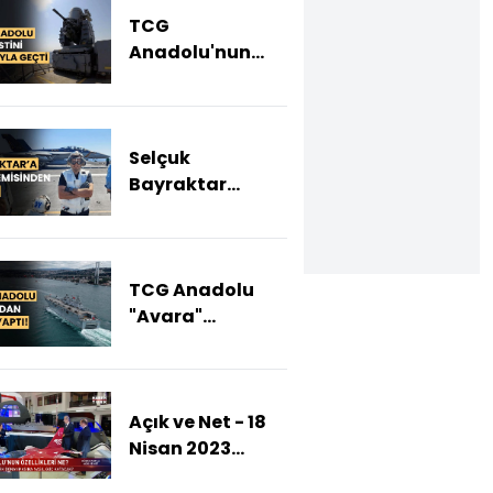
TCG
Anadolu'nun
"Phalanx Yakın
Hava Savunma
Sistemi" atışları
Selçuk
başarıyla
Bayraktar
tamamlandı
dünyanın en
büyük uçak
gemisini gezdi
TCG Anadolu
"Avara"
komutuyla
demir aldı!
Açık ve Net - 18
Nisan 2023
("TCG Anadolu"