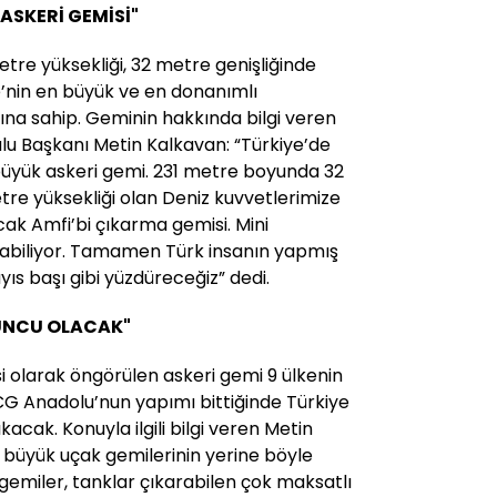
ASKERİ GEMİSİ"
tre yüksekliği, 32 metre genişliğinde
e’nin en büyük ve en donanımlı
ına sahip. Geminin hakkında bilgi veren
lu Başkanı Metin Kalkavan: “Türkiye’de
büyük askeri gemi. 231 metre boyunda 32
re yüksekliği olan Deniz kuvvetlerimize
ak Amfi’bi çıkarma gemisi. Mini
alabiliyor. Tamamen Türk insanın yapmış
yıs başı gibi yüzdüreceğiz” dedi.
UNCU OLACAK"
 olarak öngörülen askeri gemi 9 ülkenin
G Anadolu’nun yapımı bittiğinde Türkiye
kacak. Konuyla ilgili bilgi veren Metin
 büyük uçak gemilerinin yerine böyle
 gemiler, tanklar çıkarabilen çok maksatlı