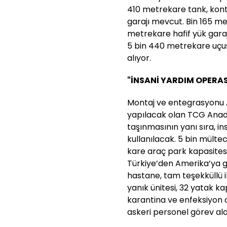
410 metrekare tank, konte
garajı mevcut. Bin 165 m
metrekare hafif yük garajı
5 bin 440 metrekare uçu
alıyor.
"İNSANİ YARDIM OPERA
Montaj ve entegrasyonu 
yapılacak olan TCG Anado
taşınmasının yanı sıra, 
kullanılacak. 5 bin mültec
kare araç park kapasites
Türkiye’den Amerika’ya gi
hastane, tam teşekküllü i
yanık ünitesi, 32 yatak kap
karantina ve enfeksiyon 
askeri personel görev al