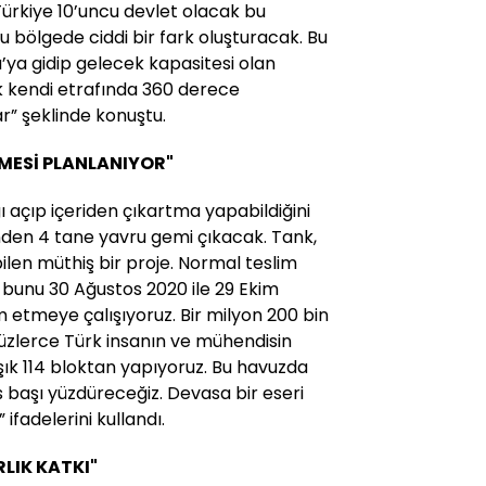
Türkiye 10’uncu devlet olacak bu
u bölgede ciddi bir fark oluşturacak. Bu
’ya gidip gelecek kapasitesi olan
ak kendi etrafında 360 derece
r” şeklinde konuştu.
LMESİ PLANLANIYOR"
 açıp içeriden çıkartma yapabildiğini
inden 4 tane yavru gemi çıkacak. Tank,
len müthiş bir proje. Normal teslim
 bunu 30 Ağustos 2020 ile 29 Ekim
m etmeye çalışıyoruz. Bir milyon 200 bin
Yüzlerce Türk insanın ve mühendisin
şık 114 bloktan yapıyoruz. Bu havuzda
 başı yüzdüreceğiz. Devasa bir eseri
ifadelerini kullandı.
LIK KATKI"