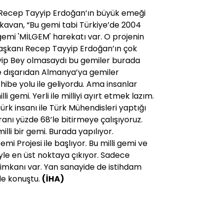
Recep Tayyip Erdoğan’ın büyük emeği
lkavan, “Bu gemi tabi Türkiye’de 2004
 gemi 'MİLGEM' harekatı var. O projenin
şkanı Recep Tayyip Erdoğan’ın çok
yip Bey olmasaydı bu gemiler burada
 dışarıdan Almanya’ya gemiler
hibe yolu ile geliyordu. Ama insanlar
li gemi. Yerli ile milliyi ayırt etmek lazım.
ürk insanı ile Türk Mühendisleri yaptığı
ranı yüzde 68’le bitirmeye çalışıyoruz.
i bir gemi. Burada yapılıyor.
mi Projesi ile başlıyor. Bu milli gemi ve
le en üst noktaya çıkıyor. Sadece
ş imkanı var. Yan sanayide de istihdam
de konuştu.
(İHA)