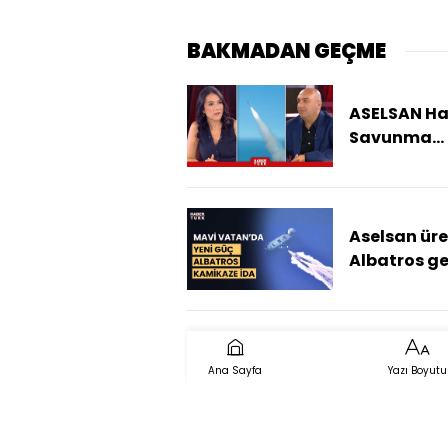
BAKMADAN GEÇME
ASELSAN H
Savunma
Sistemine N
Katacak?
Aselsan üre
Albatros g
batırdı!
Ana Sayfa
Yazı Boyutu