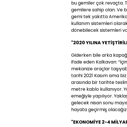
bu gemiler çok revaçta. 
gemilere sahip olan. Ve b
gemi tek yakıtta Amerika
kullanım sistemleri olar
dönebilecek sistemleri va
"2020 YILINA YETİŞTİRİ
Giderken bile arka kapağı
ifade eden Kalkavan: “İç
mekanize araçlar taşıyabi
tarihi 2021 Kasım ama biz
arasında bir tarihte tesli
metre kablo kullanıyor. 
emeğiyle yapılıyor. Yakla
gelecek nisan sonu mayıs
hayata geçirmiş olacağız” 
"EKONOMİYE 2-4 MİLYAR