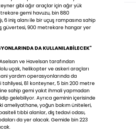
yner gibi ağır araçlar için ağır yük
etrekare gemi havuzu, bin 880
, 6 iniş alanı ile bir uçuş rampasına sahip
ş güvertesi, 900 metrekare hangar yer
SYONLARINDA DA KULLANILABİLECEK"
Aselsan ve Havelsan tarafından
lu uçak, helikopter ve askeri araçları
insani yardım operasyonlarında da
i tahliyesi, 81 konteyner, 5 bin 200 metre
ine sahip gemi yakıt ihmali yapmadan
dip gelebiliyor. Ayrıca geminin içerisinde
ki ameliyathane, yoğun bakım üniteleri,
asiteli tıbbi alanlar, diş tedavi odası,
odaları da yer alacak. Gemide bin 223
acak.