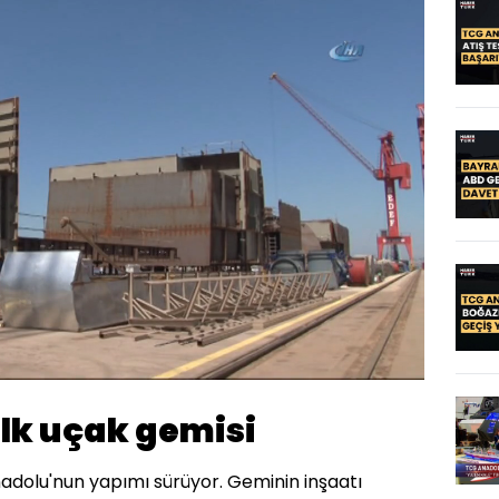
Oynatma
720
Hızı
ilk uçak gemisi
nadolu'nun yapımı sürüyor. Geminin inşaatı