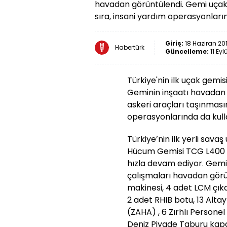
havadan görüntülendi. Gemi uçak, 
sıra, insani yardım operasyonları
Giriş:
18 Haziran 201
Habertürk
Güncelleme:
11 Eyl
Türkiye'nin ilk uçak gemi
Geminin inşaatı havadan 
askeri araçları taşınmasın
operasyonlarında da kull
Türkiye’nin ilk yerli sava
Hücum Gemisi TCG L400 A
hızla devam ediyor. Gemin
çalışmaları havadan görü
makinesi, 4 adet LCM çık
2 adet RHIB botu, 13 Altay
(ZAHA) , 6 Zırhlı Personel
Deniz Piyade Taburu kapa