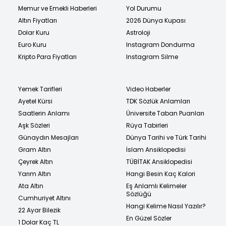
Memur ve Emekli Haberleri
Yol Durumu
Altın Fiyatları
2026 Dünya Kupası
Dolar Kuru
Astroloji
Euro Kuru
Instagram Dondurma
Kripto Para Fiyatları
Instagram Silme
Yemek Tarifleri
Video Haberler
Ayetel Kürsi
TDK Sözlük Anlamları
Saatlerin Anlamı
Üniversite Taban Puanları
Aşk Sözleri
Rüya Tabirleri
Günaydın Mesajları
Dünya Tarihi ve Türk Tarihi
Gram Altın
İslam Ansiklopedisi
Çeyrek Altın
TÜBİTAK Ansiklopedisi
Yarım Altın
Hangi Besin Kaç Kalori
Ata Altın
Eş Anlamlı Kelimeler
Sözlüğü
Cumhuriyet Altını
Hangi Kelime Nasıl Yazılır?
22 Ayar Bilezik
En Güzel Sözler
1 Dolar Kaç TL