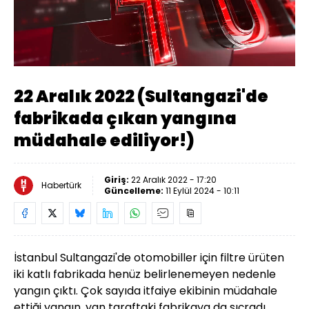
Yüklendi
:
15.07%
Sesi
Oynatma
1080
Aç
Hızı
22 Aralık 2022 (Sultangazi'de
fabrikada çıkan yangına
müdahale ediliyor!)
Giriş:
22 Aralık 2022 - 17:20
Habertürk
Güncelleme:
11 Eylül 2024 - 10:11
İstanbul Sultangazi'de otomobiller için filtre ürüten
iki katlı fabrikada henüz belirlenemeyen nedenle
yangın çıktı. Çok sayıda itfaiye ekibinin müdahale
ettiği yangın, yan taraftaki fabrikaya da sıçradı.