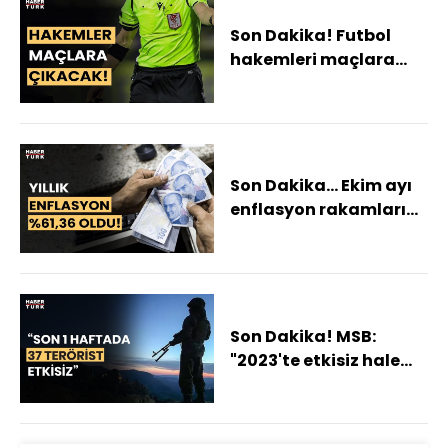
Son Dakika! Futbol
hakemleri maçlara
çıkma kararı aldı!
Son Dakika... Ekim ayı
enflasyon rakamları
açıklandı!
Son Dakika! MSB:
"2023'te etkisiz hale
getirilenlerin sayısı
1388 oldu"