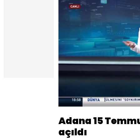
Yüklendi
:
22.04%
Sesi
Aç
Adana 15 Temmu
açıldı