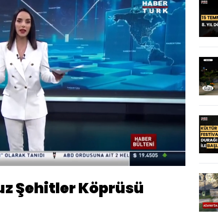
Oynatma
Hızı
z Şehitler Köprüsü