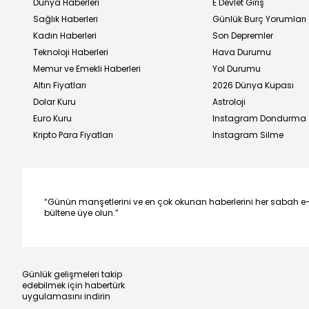
Dünya Haberleri
E Devlet Giriş
Sağlık Haberleri
Günlük Burç Yorumları
Kadın Haberleri
Son Depremler
Teknoloji Haberleri
Hava Durumu
Memur ve Emekli Haberleri
Yol Durumu
Altın Fiyatları
2026 Dünya Kupası
Dolar Kuru
Astroloji
Euro Kuru
Instagram Dondurma
Kripto Para Fiyatları
Instagram Silme
“Günün manşetlerini ve en çok okunan haberlerini her sabah e
bültene üye olun.”
Günlük gelişmeleri takip
edebilmek için habertürk
uygulamasını indirin