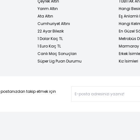
Çeyrek Altın
TÜBİTAK An
Yarım Altın
Hangi Besi
Ata Altın
Eş Anlamlı 
Cumhuriyet Altını
Hangi Kelim
22 Ayar Bilezik
En Güzel Sö
1 Dolar Kaç TL
Metrobüs D
1 Euro Kaç TL
Marmaray D
Canlı Maç Sonuçları
Erkek İsimle
Süper Lig Puan Durumu
Kız İsimleri
-postanızdan takip etmek için