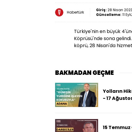
Giriş:
28 Nisan 2023
Habertürk
Güncelleme:
11 Eyl
Türkiye'nin en büyük 4'ü
Köprüsü'nde sona gelindi.
köprü, 28 Nisan'da hizmete
BAKMADAN GEÇME
Yolların Hi
- 17 Ağusto
(Muharrem
Sarıkaya il
Yolların Hi
Adana'da)
15 Temmuz 