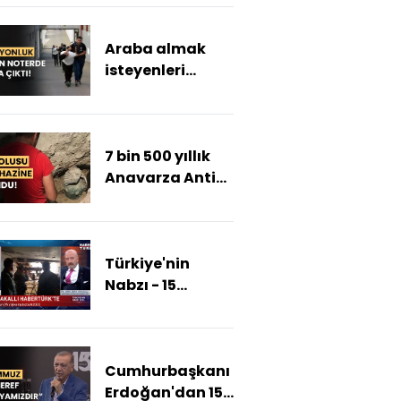
en acı günü: 6
Şubat)
Araba almak
isteyenleri
dolandırdılar!
7 bin 500 yıllık
Anavarza Antik
Kenti'nde hazine
bulundu!
Türkiye'nin
Nabzı - 15
Temmuz 2023
(Ömer
Halisdemir nasıl
Cumhurbaşkanı
şehit oldu?)
Erdoğan'dan 15