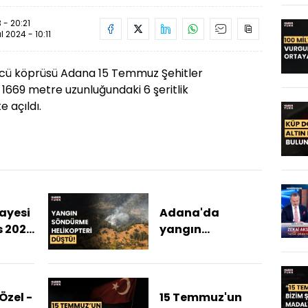
 - 20:21
ül 2024 - 10:11
ncü köprüsü Adana 15 Temmuz Şehitler
 1669 metre uzunluğundaki 6 şeritlik
 açıldı.
kayesi
Adana'da
s 2024
yangın
söndürme
e
helikopteri
kayesi
düştü! Adana
Valisi Yavuz
Özel -
15 Temmuz'un