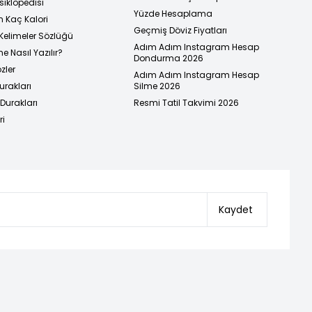
siklopedisi
Yüzde Hesaplama
n Kaç Kalori
Geçmiş Döviz Fiyatları
Kelimeler Sözlüğü
Adım Adım Instagram Hesap
e Nasıl Yazılır?
Dondurma 2026
zler
Adım Adım Instagram Hesap
urakları
Silme 2026
urakları
Resmi Tatil Takvimi 2026
ri
Kaydet