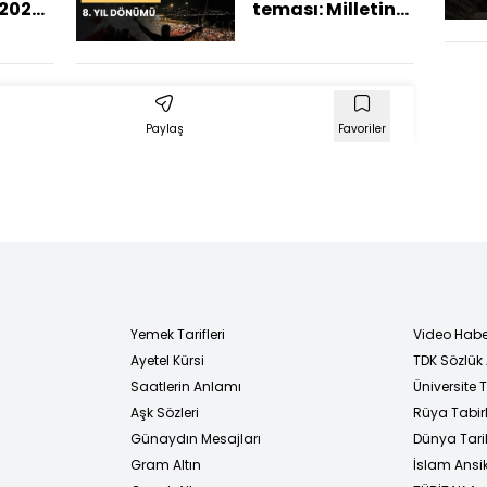
Selim Köşger son
2024
teması: Milletin
durumu aktardı
an
Zaferi
ler
Paylaş
Favoriler
Yemek Tarifleri
Video Habe
Ayetel Kürsi
TDK Sözlük
i
Saatlerin Anlamı
Üniversite
Aşk Sözleri
Rüya Tabirl
Günaydın Mesajları
Dünya Tarih
Gram Altın
İslam Ansi