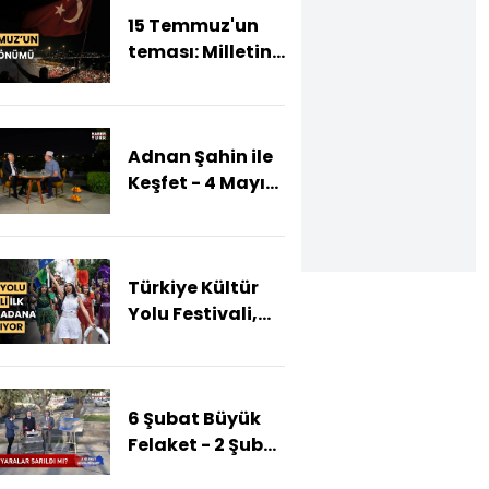
15 Temmuz'un
teması: Milletin
Zaferi
Adnan Şahin ile
Keşfet - 4 Mayıs
2024 (Adnan
Şahin
Adana'da)
Türkiye Kültür
Yolu Festivali,
portakal
çiçekleri
eşliğinde
6 Şubat Büyük
başlıyor
Felaket - 2 Şubat
2024 (Adana'nın