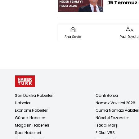
15 Temmuz 
(Bombalan
TBMM'de ne
yaşandı?)
Ana Sayfa
Yazı Boyutu
Son Dakika Haberleri
Canlı Borsa
Haberler
Namaz Vakitleri 2026
Ekonomi Haberleri
Cuma Namazı Vakitler
Güncel Haberler
Nöbetçi Eczaneler
Magazin Haberleri
İstiklal Marşı
Spor Haberleri
E Okul VBS