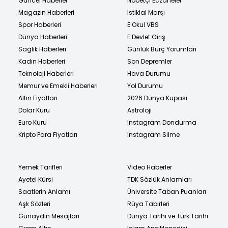
Güncel Haberler
Nöbetçi Eczaneler
Magazin Haberleri
İstiklal Marşı
Spor Haberleri
E Okul VBS
Dünya Haberleri
E Devlet Giriş
Sağlık Haberleri
Günlük Burç Yorumları
Kadın Haberleri
Son Depremler
Teknoloji Haberleri
Hava Durumu
Memur ve Emekli Haberleri
Yol Durumu
Altın Fiyatları
2026 Dünya Kupası
Dolar Kuru
Astroloji
Euro Kuru
Instagram Dondurma
Kripto Para Fiyatları
Instagram Silme
Yemek Tarifleri
Video Haberler
Ayetel Kürsi
TDK Sözlük Anlamları
Saatlerin Anlamı
Üniversite Taban Puanları
Aşk Sözleri
Rüya Tabirleri
Günaydın Mesajları
Dünya Tarihi ve Türk Tarihi