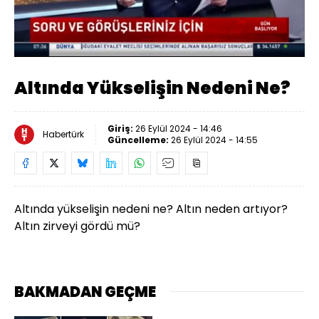
Yüklendi
:
27.62%
Sesi
Oynatma
Aç
Hızı
Altında Yükselişin Nedeni Ne?
Giriş:
26 Eylül 2024 - 14:46
Habertürk
Güncelleme:
26 Eylül 2024 - 14:55
Altında yükselişin nedeni ne? Altın neden artıyor?
Altın zirveyi gördü mü?
BAKMADAN GEÇME