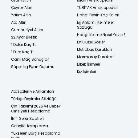
Gram Altın
İslam Ansiklopedisi
Çeyrek Altın
TÜBİTAK Ansiklopedisi
Yarım Altın
Hangi Besin Kaç Kalori
Ata Altın
Eş Anlamlı Kelimeler
Sözlüğü
Cumhuriyet Altını
Hangi Kelime Nasıl Yazılır?
22 Ayar Bilezik
En Güzel Sözler
1 Dolar Kaç TL
Metrobüs Durakları
1 Euro Kaç TL
Marmaray Durakları
Canlı Maç Sonuçları
Erkek İsimleri
Süper Lig Puan Durumu
Kız İsimleri
Atasözleri ve Anlamları
Türkçe Deyimler Sözlüğü
Çin Takvimi 2026 ve Bebek
Cinsiyeti Hesaplama
İETT Sefer Saatleri
Gebelik Hesaplama
Yükselen Burç Hesaplama