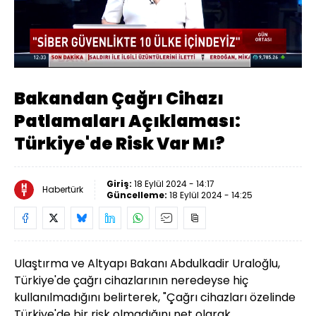
Yüklendi
:
38.83%
Sesi
Oynatma
480
Aç
Hızı
Bakandan Çağrı Cihazı
Patlamaları Açıklaması:
Türkiye'de Risk Var Mı?
Giriş:
18 Eylül 2024 - 14:17
Habertürk
Güncelleme:
18 Eylül 2024 - 14:25
Ulaştırma ve Altyapı Bakanı Abdulkadir Uraloğlu,
Türkiye'de çağrı cihazlarının neredeyse hiç
kullanılmadığını belirterek, "Çağrı cihazları özelinde
Türkiye'de bir risk olmadığını net olarak