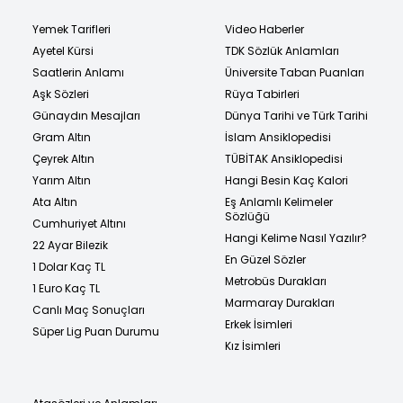
Yemek Tarifleri
Video Haberler
Ayetel Kürsi
TDK Sözlük Anlamları
Saatlerin Anlamı
Üniversite Taban Puanları
Aşk Sözleri
Rüya Tabirleri
Günaydın Mesajları
Dünya Tarihi ve Türk Tarihi
Gram Altın
İslam Ansiklopedisi
Çeyrek Altın
TÜBİTAK Ansiklopedisi
Yarım Altın
Hangi Besin Kaç Kalori
Ata Altın
Eş Anlamlı Kelimeler
Sözlüğü
Cumhuriyet Altını
Hangi Kelime Nasıl Yazılır?
22 Ayar Bilezik
En Güzel Sözler
1 Dolar Kaç TL
Metrobüs Durakları
1 Euro Kaç TL
Marmaray Durakları
Canlı Maç Sonuçları
Erkek İsimleri
Süper Lig Puan Durumu
Kız İsimleri