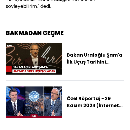
söyleyebilirim." dedi.
BAKMADAN GEÇME
Bakan Uraloğlu Şam'a
İlk Uçuş Tarihini
Açıkladı! "Suriye'de
İstikrarın Tesisi İçin
Önemli Bir Adım"
Özel Röportaj - 29
Kasım 2024 (İnternet
Hızlı Mı Yavaş Mı? 5G
Ne Zaman
Kullanılabilecek?)