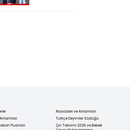
Özgür Özel,
Gürsel Tekin'e
Randevu
Verecek Mi?
rler
Atasözleri ve Anlamları
 Anlamları
Türkçe Deyimler Sözlüğü
 Taban Puanları
Çin Takvimi 2026 ve Bebek
Cinsiyeti Hesaplama