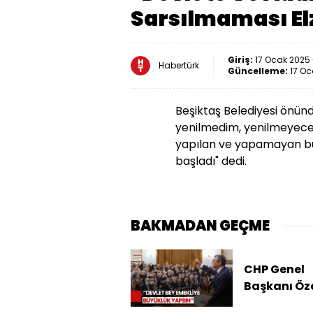
Sarsılmaması E
Giriş:
17 Ocak 2025 
Habertürk
Güncelleme:
17 Oc
Beşiktaş Belediyesi önünd
yenilmedim, yenilmeyeceği
yapılan ve yapamayan bü
başladı" dedi.
BAKMADAN GEÇME
CHP Genel
Başkanı Öz
MHP Lideri