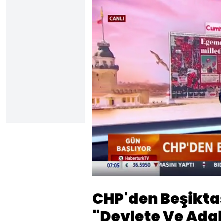
Yüklendi
:
28.83%
Sesi
Aç
CHP'den Beşiktaş
"Devlete Ve Adal