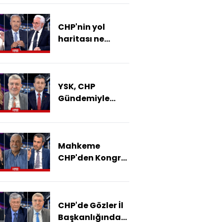
Çıkmaza Mı
Giriyor?
CHP'nin yol
haritası ne
olacak?
YSK, CHP
Gündemiyle
Toplanıyor!
Süreç Nasıl
İlerleyecek?
Mahkeme
CHP'den Kongre
Dosyalarını
Neden İstedi?
CHP'de Gözler İl
Başkanlığında!