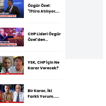
Özgür Özel:
"İftira Atılıyor,
Ekrem Başkan
Ve
Arkadaşlarımız
CHP Lideri Özgür
Masum"
Özel'den
Soruşturma
Tepkisi! "Sabır
Diyoruz"
YSK, CHP İçin Ne
Karar Verecek?
Bir Karar, İki
Farklı Yorum…
Kongre Süreci