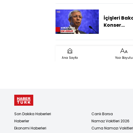
Bahçeli'ye 
Önerisi
İçişleri Bak
Konser
Harcaması
İlgili Soru
İzni Verdi
Ana Sayfa
Yazı Boyutu
Son Dakika Haberleri
Canlı Borsa
Haberler
Namaz Vakitleri 2026
Ekonomi Haberleri
Cuma Namazı Vakitler