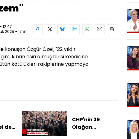
lzem"
- 12:47
ak 2025 - 17:51
e konuşan Özgür Özel, "22 yıldır
m, kibrin esiri olmuş birisi kendisine
tün kötülükleri rakiplerine yapmaya
CHP'nin 39.
el'den
Olağan
Kurultayı: Neler