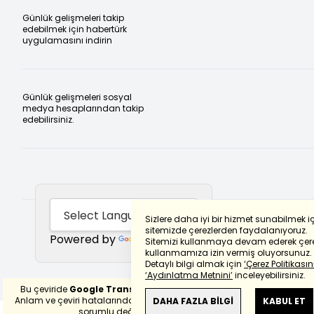
Günlük gelişmeleri takip
edebilmek için habertürk
uygulamasını indirin
Günlük gelişmeleri sosyal
medya hesaplarından takip
edebilirsiniz.
Sizlere daha iyi bir hizmet sunabilmek i
sitemizde çerezlerden faydalanıyoruz.
Powered by
Translate
Sitemizi kullanmaya devam ederek çere
kullanmamıza izin vermiş oluyorsunuz.
Detaylı bilgi almak için
‘Çerez Politikasını
‘Aydınlatma Metnini’
inceleyebilirsiniz.
Bu çeviride
Google Translete
kullanılmıştır.
Anlam ve çeviri hatalarından
haberturk.com
DAHA FAZLA BİLGİ
KABUL ET
sorumlu değildir.