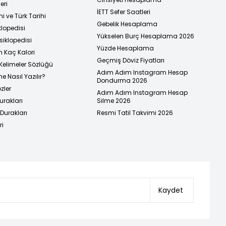
eri
İETT Sefer Saatleri
i ve Türk Tarihi
Gebelik Hesaplama
klopedisi
Yükselen Burç Hesaplama 2026
siklopedisi
Yüzde Hesaplama
n Kaç Kalori
Geçmiş Döviz Fiyatları
Kelimeler Sözlüğü
Adım Adım Instagram Hesap
e Nasıl Yazılır?
Dondurma 2026
zler
Adım Adım Instagram Hesap
urakları
Silme 2026
urakları
Resmi Tatil Takvimi 2026
ri
Kaydet