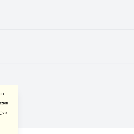
çin
zleri
’
ve