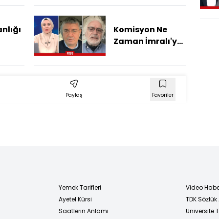
Emekli
Bekleniyor?
anlığı
Komisyon Ne
Zaman İmralı'ya
yla
Gidecek?
şturma
Paylaş
Favoriler
Yemek Tarifleri
Video Habe
Ayetel Kürsi
TDK Sözlük
i
Saatlerin Anlamı
Üniversite