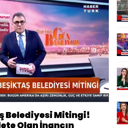
Oynatma
360
Hızı
 Belediyesi Mitingi!
ete Olan İnancın