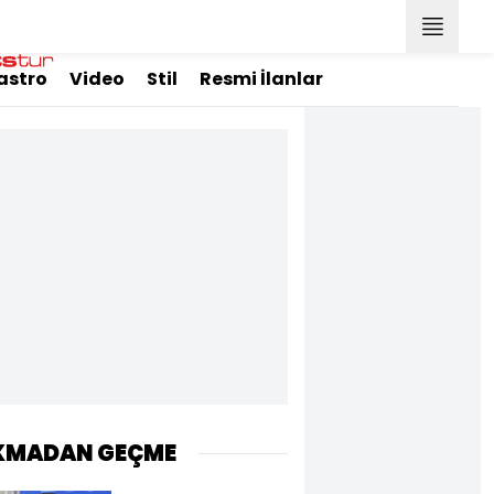
astro
Video
Stil
Resmi İlanlar
KMADAN GEÇME