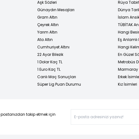
Aşk Sözleri
Rüya Tabirl
Günaydın Mesajları
Dünya Tarih
Gram Altın
İslam Ansi
Çeyrek Altın
TÜBİTAK An
Yarım Altın
Hangi Besi
Ata Altın
Eş Anlamlı 
Cumhuriyet Altını
Hangi Kelim
22 Ayar Bilezik
En Güzel Sö
1 Dolar Kaç TL
Metrobüs D
1 Euro Kaç TL
Marmaray D
Canlı Maç Sonuçları
Erkek İsimle
Süper Lig Puan Durumu
Kız İsimleri
-postanızdan takip etmek için