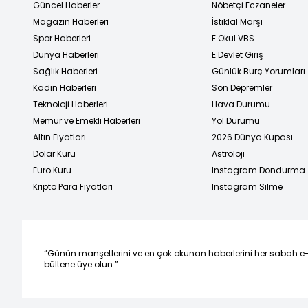
Güncel Haberler
Nöbetçi Eczaneler
Magazin Haberleri
İstiklal Marşı
Spor Haberleri
E Okul VBS
Dünya Haberleri
E Devlet Giriş
Sağlık Haberleri
Günlük Burç Yorumları
Kadın Haberleri
Son Depremler
Teknoloji Haberleri
Hava Durumu
Memur ve Emekli Haberleri
Yol Durumu
Altın Fiyatları
2026 Dünya Kupası
Dolar Kuru
Astroloji
Euro Kuru
Instagram Dondurma
Kripto Para Fiyatları
Instagram Silme
“Günün manşetlerini ve en çok okunan haberlerini her sabah e
bültene üye olun.”