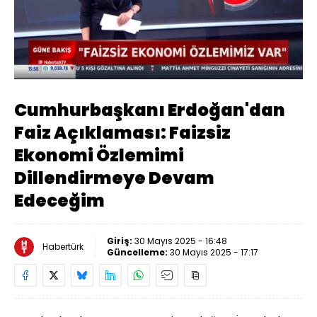
Yüklendi
:
36.80%
Sesi
Oynatma
Aç
Hızı
Cumhurbaşkanı Erdoğan'dan
Faiz Açıklaması: Faizsiz
Ekonomi Özlemimi
Dillendirmeye Devam
Edeceğim
Giriş:
30 Mayıs 2025 - 16:48
Habertürk
Güncelleme:
30 Mayıs 2025 - 17:17