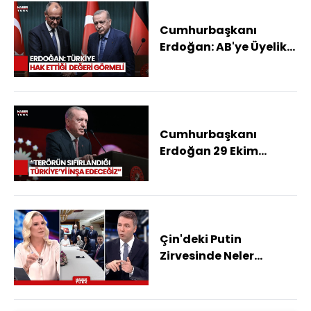
Cumhurbaşkanı
Erdoğan: AB'ye Üyelik
Konusunda
Beklentilerimizi İlettik
Cumhurbaşkanı
Erdoğan 29 Ekim
Mesajı: Neleri
Başarabildiğimizi
Herkese Gösterdik
Çin'deki Putin
Zirvesinde Neler
Konuşuldu? Mehmet
Akif Ersoy Aktardı