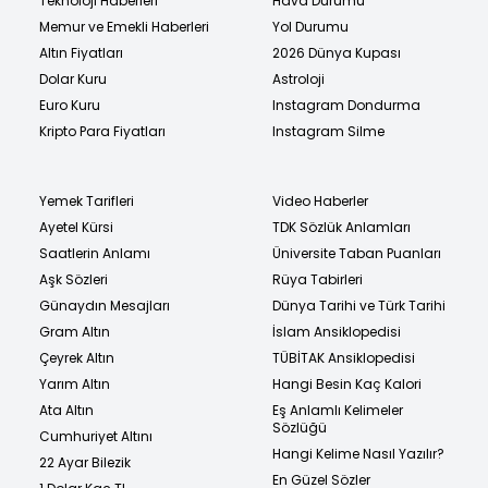
Teknoloji Haberleri
Hava Durumu
Memur ve Emekli Haberleri
Yol Durumu
Altın Fiyatları
2026 Dünya Kupası
Dolar Kuru
Astroloji
Euro Kuru
Instagram Dondurma
Kripto Para Fiyatları
Instagram Silme
Yemek Tarifleri
Video Haberler
Ayetel Kürsi
TDK Sözlük Anlamları
Saatlerin Anlamı
Üniversite Taban Puanları
Aşk Sözleri
Rüya Tabirleri
Günaydın Mesajları
Dünya Tarihi ve Türk Tarihi
Gram Altın
İslam Ansiklopedisi
Çeyrek Altın
TÜBİTAK Ansiklopedisi
Yarım Altın
Hangi Besin Kaç Kalori
Ata Altın
Eş Anlamlı Kelimeler
Sözlüğü
Cumhuriyet Altını
Hangi Kelime Nasıl Yazılır?
22 Ayar Bilezik
En Güzel Sözler