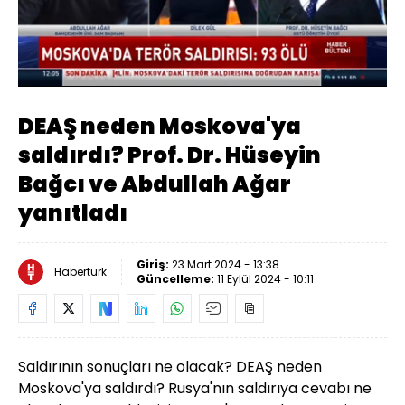
Yüklendi
:
1.77%
Sesi
Oynatma
Aç
Hızı
DEAŞ neden Moskova'ya
saldırdı? Prof. Dr. Hüseyin
Bağcı ve Abdullah Ağar
yanıtladı
Giriş:
23 Mart 2024 - 13:38
Habertürk
Güncelleme:
11 Eylül 2024 - 10:11
Saldırının sonuçları ne olacak? DEAŞ neden
Moskova'ya saldırdı? Rusya'nın saldırıya cevabı ne