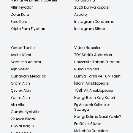
Memur ve Emekli Haberleri
Yol Durumu
Altın Fiyatları
2026 Dünya Kupası
Dolar Kuru
Astroloji
Euro Kuru
Instagram Dondurma
Kripto Para Fiyatları
Instagram Silme
Yemek Tarifleri
Video Haberler
Ayetel Kürsi
TDK Sözlük Anlamları
Saatlerin Anlamı
Üniversite Taban Puanları
Aşk Sözleri
Rüya Tabirleri
Günaydın Mesajları
Dünya Tarihi ve Türk Tarihi
Gram Altın
İslam Ansiklopedisi
Çeyrek Altın
TÜBİTAK Ansiklopedisi
Yarım Altın
Hangi Besin Kaç Kalori
Ata Altın
Eş Anlamlı Kelimeler
Sözlüğü
Cumhuriyet Altını
Hangi Kelime Nasıl Yazılır?
22 Ayar Bilezik
En Güzel Sözler
1 Dolar Kaç TL
Metrobüs Durakları