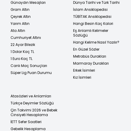
Günaydın Mesajları
Dünya Tarihi ve Türk Tarihi
Gram Altın
İslam Ansiklopedisi
Çeyrek Altın
TÜBİTAK Ansiklopedisi
Yarım Altın
Hangi Besin Kaç Kalori
Ata Altın
Eş Anlamlı Kelimeler
Sözlüğü
Cumhuriyet Altını
Hangi Kelime Nasıl Yazılır?
22 Ayar Bilezik
En Güzel Sözler
1 Dolar Kaç TL
Metrobüs Durakları
1 Euro Kaç TL
Marmaray Durakları
Canlı Maç Sonuçları
Erkek İsimleri
Süper Lig Puan Durumu
Kız İsimleri
Atasözleri ve Anlamları
Türkçe Deyimler Sözlüğü
Çin Takvimi 2026 ve Bebek
Cinsiyeti Hesaplama
İETT Sefer Saatleri
Gebelik Hesaplama