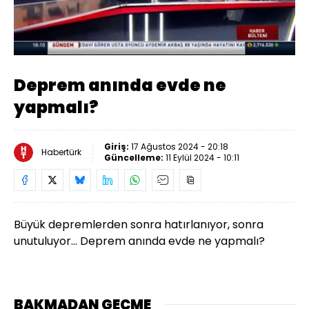
Yüklendi
:
14.06%
Sesi
Oynatma
Aç
Hızı
Deprem anında evde ne
yapmalı?
Giriş:
17 Ağustos 2024 - 20:18
Habertürk
Güncelleme:
11 Eylül 2024 - 10:11
Büyük depremlerden sonra hatırlanıyor, sonra
unutuluyor... Deprem anında evde ne yapmalı?
BAKMADAN GEÇME