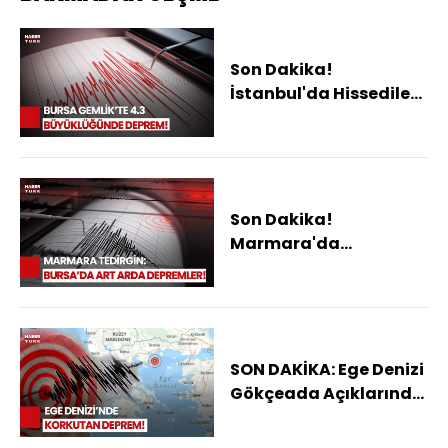
Son Dakika!
İstanbul'da Hissedilen
Bir Deprem Oldu!
Son Dakika!
Marmara'da
Hissedilen Bir Deprem
Oldu!
SON DAKİKA: Ege Denizi
Gökçeada Açıklarında
5,2 Büyüklüğünde
Deprem!