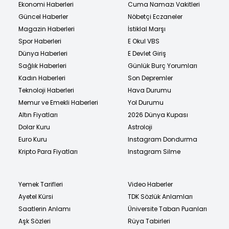
Ekonomi Haberleri
Cuma Namazı Vakitleri
Güncel Haberler
Nöbetçi Eczaneler
Magazin Haberleri
İstiklal Marşı
Spor Haberleri
E Okul VBS
Dünya Haberleri
E Devlet Giriş
Sağlık Haberleri
Günlük Burç Yorumları
Kadın Haberleri
Son Depremler
Teknoloji Haberleri
Hava Durumu
Memur ve Emekli Haberleri
Yol Durumu
Altın Fiyatları
2026 Dünya Kupası
Dolar Kuru
Astroloji
Euro Kuru
Instagram Dondurma
Kripto Para Fiyatları
Instagram Silme
Yemek Tarifleri
Video Haberler
Ayetel Kürsi
TDK Sözlük Anlamları
Saatlerin Anlamı
Üniversite Taban Puanları
Aşk Sözleri
Rüya Tabirleri