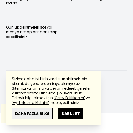
indirin
Günlük gelişmeleri sosyal
medya hesaplarından takip
edebilirsiniz.
Sizlere daha iyi bir hizmet sunabilmek için
sitemizde çerezlerden faydalanıyoruz.
Sitemizi kullanmaya devam ederek çerezleri
Powered by
Translate
kullanmamıza izin vermiş oluyorsunuz.
Detaylı bilgi almak için
‘Çerez Politikasını’
ve
‘Aydınlatma Metnini’
inceleyebilirsiniz.
Bu çeviride
Google Translete
kullanılmıştır.
Anlam ve çeviri hatalarından
haberturk.com
DAHA FAZLA BİLGİ
KABUL ET
sorumlu değildir.