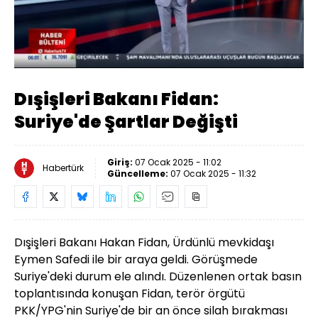
Yüklendi
:
32.49%
Sesi
Oynatma
Aç
Hızı
Dışişleri Bakanı Fidan:
Suriye'de Şartlar Değişti
Giriş:
07 Ocak 2025 - 11:02
Habertürk
Güncelleme:
07 Ocak 2025 - 11:32
Dışişleri Bakanı Hakan Fidan, Ürdünlü mevkidaşı
Eymen Safedi ile bir araya geldi. Görüşmede
Suriye'deki durum ele alındı. Düzenlenen ortak basın
toplantısında konuşan Fidan, terör örgütü
PKK/YPG'nin Suriye'de bir an önce silah bırakması