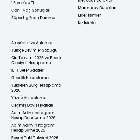
Metrobüs Durakları
1 Euro Kaç TL
Marmaray Durakları
Canlı Maç Sonuçları
Erkek İsimleri
Süper Lig Puan Durumu
Kız İsimleri
Atasözleri ve Anlamları
Türkçe Deyimler Sözlüğü
Çin Takvimi 2026 ve Bebek
Cinsiyeti Hesaplama
İETT Sefer Saatleri
Gebelik Hesaplama
Yükselen Burç Hesaplama
2026
Yüzde Hesaplama
Geçmiş Döviz Fiyatları
Adım Adım Instagram
Hesap Dondurma 2026
Adım Adım Instagram
Hesap Silme 2026
Resmi Tatil Takvimi 2026