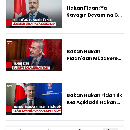
Hakan Fidan: Ya
Savaşın Devamına Göz
Yumacağız Ya Barışa
Ulaşacağız
Bakan Hakan
Fidan'dan Müzakere
Açıklaması! "Türkiye
Elinden Geleni
Yapacak"
Bakan Hakan Fidan İlk
Kez Açıkladı! Hakan
Fidan'a Suikast
Girişimi Ne Zaman
Yapıldı?