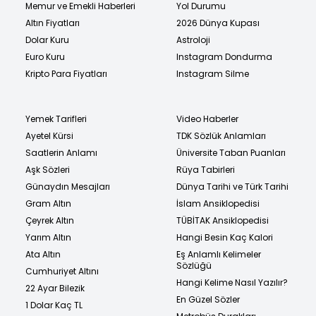
Memur ve Emekli Haberleri
Yol Durumu
Altın Fiyatları
2026 Dünya Kupası
Dolar Kuru
Astroloji
Euro Kuru
Instagram Dondurma
Kripto Para Fiyatları
Instagram Silme
Yemek Tarifleri
Video Haberler
Ayetel Kürsi
TDK Sözlük Anlamları
Saatlerin Anlamı
Üniversite Taban Puanları
Aşk Sözleri
Rüya Tabirleri
Günaydın Mesajları
Dünya Tarihi ve Türk Tarihi
Gram Altın
İslam Ansiklopedisi
Çeyrek Altın
TÜBİTAK Ansiklopedisi
Yarım Altın
Hangi Besin Kaç Kalori
Ata Altın
Eş Anlamlı Kelimeler
Sözlüğü
Cumhuriyet Altını
Hangi Kelime Nasıl Yazılır?
22 Ayar Bilezik
En Güzel Sözler
1 Dolar Kaç TL