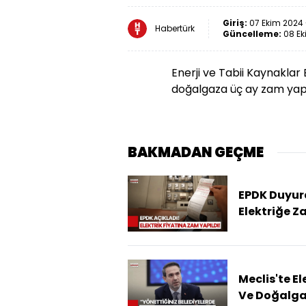
Giriş:
07 Ekim 2024 
Habertürk
Güncelleme:
08 Ek
Enerji ve Tabii Kaynaklar
doğalgaza üç ay zam yap
BAKMADAN GEÇME
EPDK Duyur
Elektriğe 
Yapıldı... Ye
Fiyat Ne Ol
Meclis'te El
Ve Doğalg