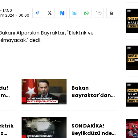
- 17:50
im 2024 - 00:00
 Bakanı Alparslan Bayraktar, "Elektrik ve
ılmayacak." dedi.
du!
Bakan
Zam
Bayraktar'dan
ni
"Elektrik
du?
Faturalarında
Yeni Dönem"
Açıklaması
ektrik
SON DAKİKA!
az
Beylikdüzü'ndeki