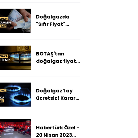
bahçedeki
kuyudan gaz
Doğalgazda
çıktı!
"Sıfır Fiyat"
yöntemi
enflasyonu
düşürür mü?
BOTAŞ'tan
Ahmet Kıvanç
doğalgaz fiyatı
değerlendirdi
açıklaması
Doğalgaz 1 ay
ücretsiz! Karar
Resmi Gazete'de
yayımlandı...
Habertürk Özel -
20 Nisan 2023