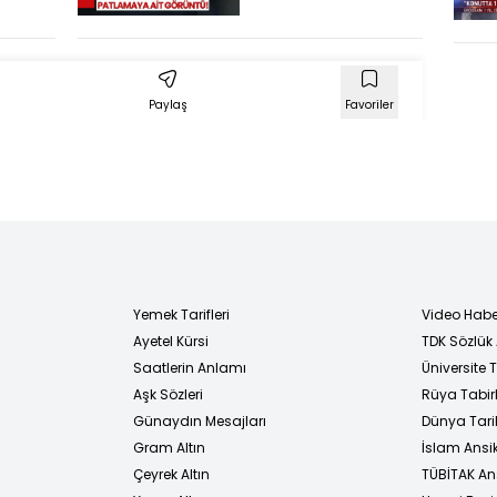
Patlamaya Ait
Kamera
Görüntüsü
Ortaya Çıktı!
Paylaş
Favoriler
Yemek Tarifleri
Video Habe
Ayetel Kürsi
TDK Sözlük
i
Saatlerin Anlamı
Üniversite
Aşk Sözleri
Rüya Tabirl
Günaydın Mesajları
Dünya Tarih
Gram Altın
İslam Ansi
Çeyrek Altın
TÜBİTAK An