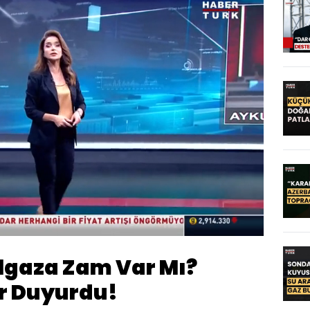
Oynatma
Hızı
algaza Zam Var Mı?
r Duyurdu!