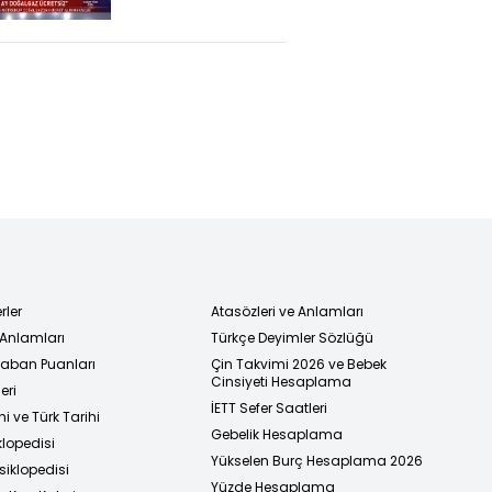
(Karadeniz gazı
ne zaman
kullanılacak?)
rler
Atasözleri ve Anlamları
 Anlamları
Türkçe Deyimler Sözlüğü
 Taban Puanları
Çin Takvimi 2026 ve Bebek
Cinsiyeti Hesaplama
eri
İETT Sefer Saatleri
i ve Türk Tarihi
Gebelik Hesaplama
klopedisi
Yükselen Burç Hesaplama 2026
siklopedisi
Yüzde Hesaplama