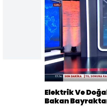
Yüklendi
:
18.55%
Sesi
Aç
Elektrik Ve Doğ
Bakan Bayrakta