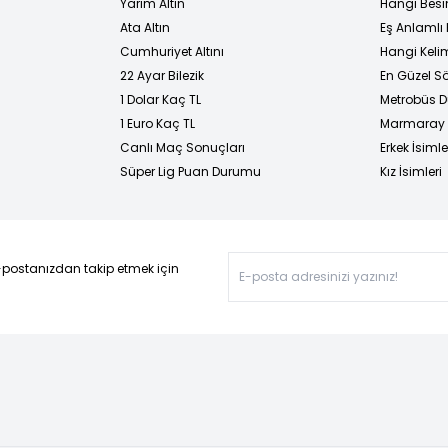
Yarım Altın
Hangi Besi
Ata Altın
Eş Anlamlı 
Cumhuriyet Altını
Hangi Kelim
22 Ayar Bilezik
En Güzel Sö
1 Dolar Kaç TL
Metrobüs D
1 Euro Kaç TL
Marmaray D
Canlı Maç Sonuçları
Erkek İsimle
Süper Lig Puan Durumu
Kız İsimleri
-postanızdan takip etmek için