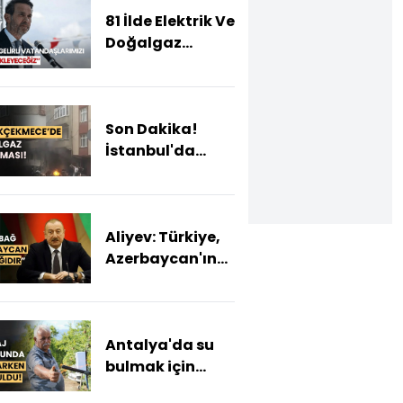
81 İlde Elektrik Ve
Doğalgaz
Faturalarında
Yeni Dönem:
Elektrik Ve
Son Dakika!
Doğalgaza Zam
İstanbul'da
Mı Geliyor?
doğalgaz
patlaması!
Aliyev: Türkiye,
Azerbaycan'ın
yanındadır
demeniz
mesajdı"
Antalya'da su
bulmak için
sondaj yapılan