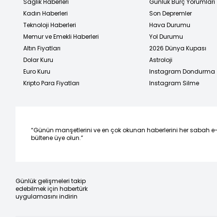
Sağlık Haberleri
Günlük Burç Yorumları
Kadın Haberleri
Son Depremler
Teknoloji Haberleri
Hava Durumu
Memur ve Emekli Haberleri
Yol Durumu
Altın Fiyatları
2026 Dünya Kupası
Dolar Kuru
Astroloji
Euro Kuru
Instagram Dondurma
Kripto Para Fiyatları
Instagram Silme
“Günün manşetlerini ve en çok okunan haberlerini her sabah e
bültene üye olun.”
Günlük gelişmeleri takip
edebilmek için habertürk
uygulamasını indirin