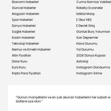
Ekonomi Haberleri
Cuma Namazı Vakitler
Güncel Haberler
Nöbetçi Eczaneler
Magazin Haberleri
İstiklal Marşı
Spor Haberleri
E Okul VBS
Dünya Haberleri
E Devlet Giriş
Sağlık Haberleri
Günlük Burç Yorumları
Kadın Haberleri
Son Depremler
Teknoloji Haberleri
Hava Durumu
Memur ve Emekli Haberleri
Yol Durumu
Altın Fiyatları
2026 Dünya Kupası
Dolar Kuru
Astroloji
Euro Kuru
Instagram Dondurma
Kripto Para Fiyatları
Instagram Silme
“Günün manşetlerini ve en çok okunan haberlerini her sabah e
bültene üye olun.”