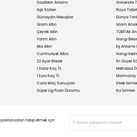
i
Saatlerin Anlamı
Üniversite
Aşk Sözleri
Rüya Tabirl
Günaydın Mesajları
Dünya Tarih
Gram Altın
İslam Ansi
Çeyrek Altın
TÜBİTAK An
Yarım Altın
Hangi Besi
Ata Altın
Eş Anlamlı 
Cumhuriyet Altını
Hangi Kelim
22 Ayar Bilezik
En Güzel Sö
1 Dolar Kaç TL
Metrobüs D
1 Euro Kaç TL
Marmaray D
Canlı Maç Sonuçları
Erkek İsimle
Süper Lig Puan Durumu
Kız İsimleri
-postanızdan takip etmek için