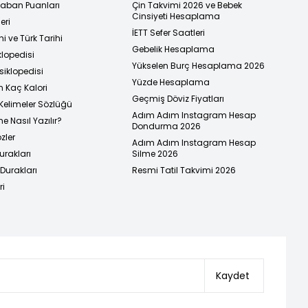
 Taban Puanları
Çin Takvimi 2026 ve Bebek
Cinsiyeti Hesaplama
eri
İETT Sefer Saatleri
i ve Türk Tarihi
Gebelik Hesaplama
klopedisi
Yükselen Burç Hesaplama 2026
siklopedisi
Yüzde Hesaplama
n Kaç Kalori
Geçmiş Döviz Fiyatları
Kelimeler Sözlüğü
Adım Adım Instagram Hesap
e Nasıl Yazılır?
Dondurma 2026
zler
Adım Adım Instagram Hesap
urakları
Silme 2026
urakları
Resmi Tatil Takvimi 2026
ri
Kaydet