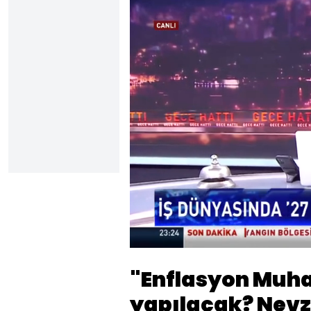
Yüklendi
:
5.89%
Sesi
Aç
"Enflasyon Muha
yapılacak? Nevz