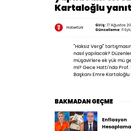
Kartaloğlu yanıt
Giriş:
17 Ağustos 20
Habertürk
Güncelleme:
11 Eyl
"Haksız Vergi" tartışmas
nasıl yapılacak? Düzenle
müşavirlere ek yük mü gel
mi? Gece Hattı'nda Prof.
Başkanı Emre Kartaloğlu y
BAKMADAN GEÇME
Enflasyon
Hesaplam