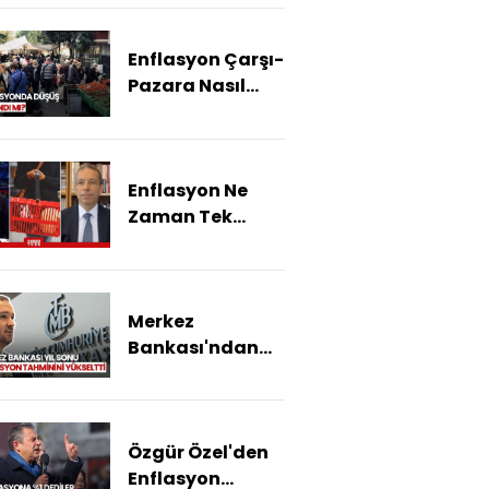
Beklentimiz
Enflasyonun
Enflasyon Çarşı-
Tahmin
Pazara Nasıl
Aralığında
Yansır?
Gerçekleşmesi
Enflasyon Ne
Zaman Tek
Haneye Düşer?
Merkez
Bankası'ndan
2025 Yılı İçin Yeni
Enflasyon
Tahmini!
Özgür Özel'den
Enflasyon