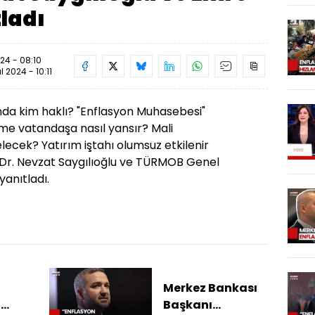
ladı
24 - 08:10
ül 2024 - 10:11
ında kim haklı? "Enflasyon Muhasebesi"
me vatandaşa nasıl yansır? Mali
ecek? Yatırım iştahı olumsuz etkilenir
 Dr. Nevzat Saygılıoğlu ve TÜRMOB Genel
anıtladı.
Merkez Bankası
a
Başkanı