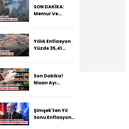
SON DAKİKA:
Memur Ve
Emekliye Zam
Netleşti!
Enflasyon
Yıllık Enflasyon
Rakamları
Yüzde 35,41
Açıklandı
Oldu.
Enflasyonda
Hedefe Ne
Son Dakika!
Zaman Ulaşılır?
Nisan Ayı
Enflasyonu
Açıklandı
Şimşek'ten Yıl
Sonu Enflasyon
Vurgusu: