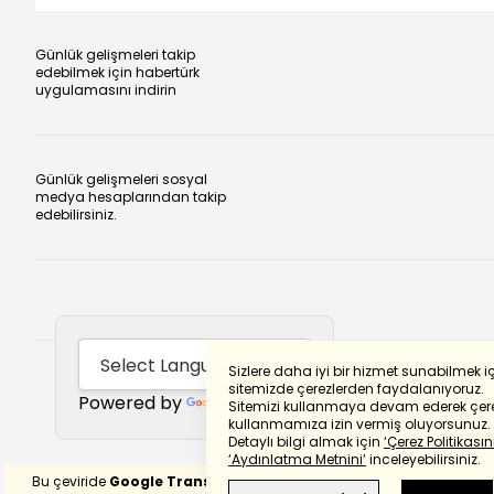
Günlük gelişmeleri takip
edebilmek için habertürk
uygulamasını indirin
Günlük gelişmeleri sosyal
medya hesaplarından takip
edebilirsiniz.
Sizlere daha iyi bir hizmet sunabilmek i
sitemizde çerezlerden faydalanıyoruz.
Powered by
Translate
Sitemizi kullanmaya devam ederek çere
kullanmamıza izin vermiş oluyorsunuz.
Detaylı bilgi almak için
‘Çerez Politikasını
‘Aydınlatma Metnini’
inceleyebilirsiniz.
Bu çeviride
Google Translete
kullanılmıştır.