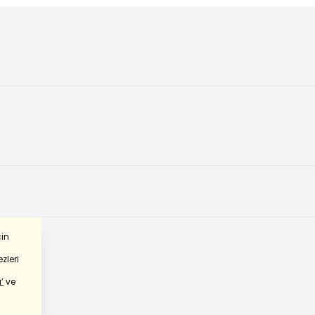
çin
zleri
’
ve