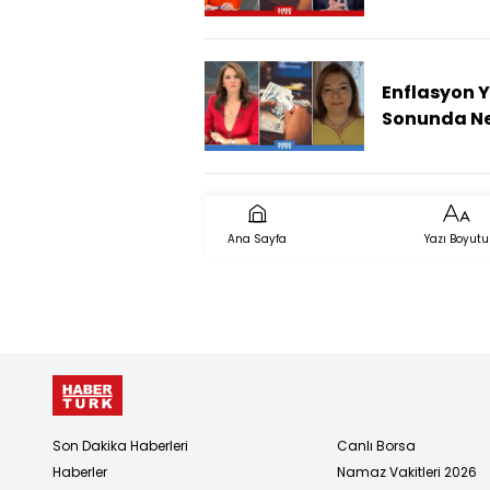
Yöntemi
Değişiyor! 
Hesaplam
Neleri
Enflasyon Y
Değiştirece
Sonunda N
Olur?
Ana Sayfa
Yazı Boyutu
Son Dakika Haberleri
Canlı Borsa
Haberler
Namaz Vakitleri 2026