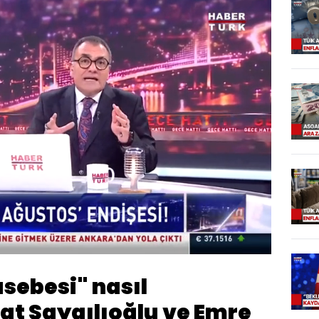
Oynatma
Hızı
sebesi" nasıl
at Saygılıoğlu ve Emre