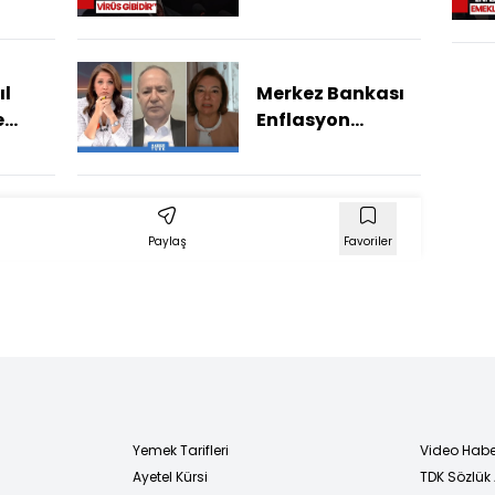
Karahan'dan
Yeni
Enflasyon
a
Açıklaması
ıl
Merkez Bankası
k?
e
Enflasyon
Hedefini
Tutturabilecek
mi?
Paylaş
Favoriler
Yemek Tarifleri
Video Habe
Ayetel Kürsi
TDK Sözlük