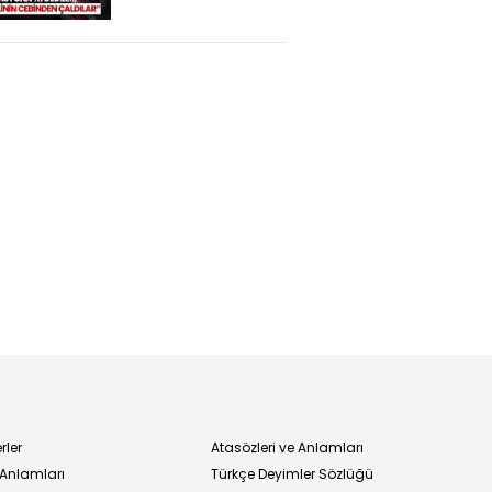
Tepkisi! "14 Bin
Lira Emekli
Maaşıyla Geçim
Olmaz"
rler
Atasözleri ve Anlamları
 Anlamları
Türkçe Deyimler Sözlüğü